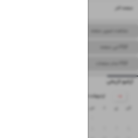
۱۶
صفحه آخر
مشاهده تصویر صفحه
PDF این صفحه
PDF تمام صفحات
آرشیو تاریخی
۱۴۰۵ اردیبهشت
ش
ی
د
س
چ
پ
ج
۴
۳
۲
۱
۱۱
۱۰
۹
۸
۷
۶
۵