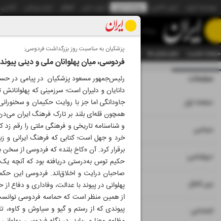
موسسه ایران
ایران آنلاین
روزنامه ایران
ایران دیلی
الوفاق
ایران ورزشی
آژانس
روزنامه
پزشکیان به مناسبت روز بزرگداشت فردوسی:
صفحه نخست
تمام شماره ها
تمام ویژه نامه ها
آرشیو
سازمان آگهی‌ها
دستیار هوش
فردوسی، میان پهلوانان ملی و دینی پیوند ما
صفحات
شماره نه هزار و 
رئیس‌جمهور مسعود پزشکیان در پیامی در حساب
دانایان و دلیران است؛ سرزمینی که پهلوانانش ت
۱
صفحه اول
جاودانگی اما جز با روایت حکیمان و سخنورانی
همچون قله‌ای بلند بر تارک فرهنگ ایران می‌د
و شناسنامه تاریخی و فرهنگی ملتی را رقم زد که
۲
۳
سیاسی
خرد و جهل است؛ کتابی که فرهنگ ایرانی و زبان
برقرار کرد. آن «کاخ بلند» که فردوسی از سخن بنا 
۴
دیپلماسی
حکیم توس به‌درستی دریافته بود که آنچه یک تم
صاحبان درایت و اخلاق‌اند. فردوسی این حکمت
۵
بین الملل
پهلوانی در پیوند با عدالت، وفاداری و دفاع از
از همین منظر است که حماسه فردوسی توانست میا
پیوندی که از رستم و گیو و سیاوش و کاوه، تا 
۶
اجتماعی