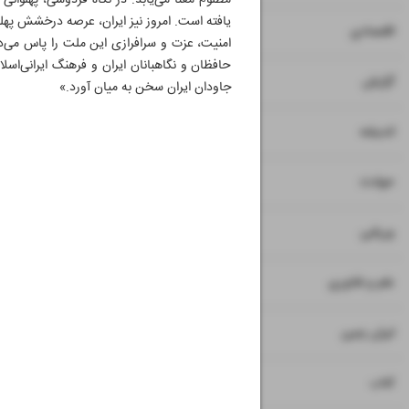
مظلوم معنا می‌یابد. در نگاه فردوسی، پهلوا
یافته است. امروز نیز ایران، عرصه درخشش پهلوا
۷
۸
اقتصادی
امنیت، عزت و سرافرازی این ملت را پاس می‌دا
حافظان و نگاهبانان ایران و فرهنگ ایرانی‌اسلا
۹
گزارش
جاودان ایران سخن به میان آورد.»
۱۰
اندیشه
۱۱
حوادث
۱۲
ورزشی
۱۳
علم و فناوری
۱۴
ایران زمین
۱۵
کتاب