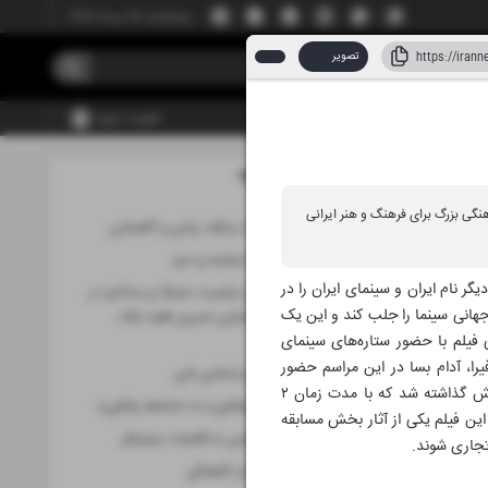
پنجشنبه، ۱۵ مرداد ۱۴۰۵
تصویر
عضویت | ورود
مطالب این صفحه
نگی بزرگ برای فرهنگ و هنر ایرانی
استقلال تمدنی با پدافند زبانی و گفتمانی
نگهبانی ایران با حماسه و خرد
 نام ایران و سینمای ایران را در
گزارش «ایران» از نشست «جنگ و مذاکره در
جهانی سینما را جلب کند و این یک
شاهنامه» با سخنرانی نسرین فقیه ملک
مرزبان
فیلم با حضور ستاره‌های سینمای
یرا، آدام بسا در این مراسم حضور
ترامپ مقهور قدرت‌نمایی شی
داشتند. فیلم جدید اصغر فرهادی در اولین نمایش جهانی خود از ساعت ۲۰:۳۰ در سالن لومیر کاخ جشنواره به نمایش گذاشته شد که با مدت زمان ۲
حرکت از «دولت‌رفاهی» به «جامعه رفاهی»
های فرانسه نیز آغاز کرد. این فیلم یکی از آثار بخش مسابقه
خسارت 700 همتی به اقتصاد دیجیتال
تجاری شوند.
تولد خلاقیت از دل آشفتگی