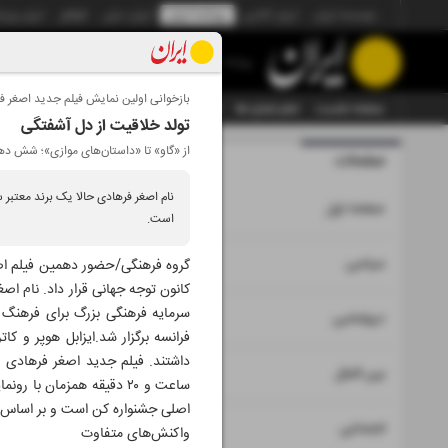
موسسه ایران
ایران آنلاین
روزنامه ایران
ایران دیلی
الوفاق
ایران ورز
روزنامه
بازخوانی اولین نمایش فیلم جدید اصغر ف
صفحه نخست
تمام شماره ها
تمام ویژه نامه ها
آرشیو
سازمان آگهی‌ها
تولد خلاقیت از دل آشفتگی
از «گاو» تا «داستان‌های موازی»؛ شش د
صفحات
شماره نه ه
نام اصغر فرهادی حالا یک برند معتبر 
۱
صفحه اول
است.
۲
۳
سیاسی
گروه فرهنگی/حضور دهمین فیلم اصغر
کانون توجه جهانی قرار داد. نام ا
سرمایه فرهنگی بزرگ برای فرهنگ 
۴
دیپلماسی
فرانسه برگزار شد.ایزابل هوپر و ک
۵
بین الملل
اصلی جشنواره کن است و بر اساس ق
۶
اجتماعی
واکنش‌های متفاوت