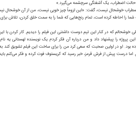
حالت اضطراب، یک آشفتگی سرچشمه می‌گیرد.»
ایران ورزشی
ایران آنلاین
انقلاب اسلامی
اضطراب خوشحال نیست، گفت: «این لزوماً چیز خوبی نیست، من از آن خوشحال نیست
الوفاق
ایران ورزشی
جبهه مقاومت
شما را احاطه کرده است، تمام رنج‌هایی که شما را به سمت خلق کردن، تلاش برای
IRAN DAILY
آژانس عکس
دفاع مقدس
انتشارات ایران
تاریخ معاصر
سازمان آگهی ها
تاریخ شفاهی
 خوشحالم که در کنار این تیم دوست داشتنی این فیلم را دیدیم. کار کردن با ای
سر دلبران
 این پروژه را پیشنهاد داد و من درباره آن فکر کردم یک نویسنده لهستانی یه نا
علوم انسانی
کرده بود. او در اولین صحبت که سعی کرد من را برای ساخت این فیلم تشویق کند
آثار زرشناس
م. اما درست پیش از فرش قرمز، خبر رسید که کریستوف فوت کرده و فکر می‌کنم باید
روایت مردم
اتی ایران
۸۸۷۶۱