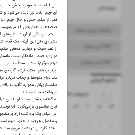
این فیلم، به خصوص بخش جاسوسی، ک
۱۶
صفحه آخر
آن فیلم اینجا نیز دیده می‌شود و
صحنه‌ها را همان‌طور که می‌نویسد،
مشاهده تصویر صفحه
است. این یکی از آن داستان‌های ا
دشواری مثل این فیلم، یک قدم اشتباه
PDF این صفحه
از نظر سبک و مهارتِ محض فیلم‌سا
موازی» فیلمی ماندگار است، داستان
PDF تمام صفحات
درام سرگرم‌کننده و نسبتاً معمولی
یک درام متوسط و جذاب درباره فراد
آرشیو تاریخی
فیلمسازی‌اش همواره تأثیرات بالای 
می‌دانند» در اسپانیا.»
۱۴۰۵ اردیبهشت
به گفته بردشاو: «حالا او با این در
ش
ی
د
س
چ
پ
ج
زبان فرانسوی بازمی‌گردد. آیا نویس
این فیلم، یک برداشت آزاد بر مضمو
۴
۳
۲
۱
و مفصل، هرچند تا حدی مبهم است
۱۱
۱۰
۹
۸
۷
۶
۵
منتقد گاردین در ادامه می‌نویسد: «