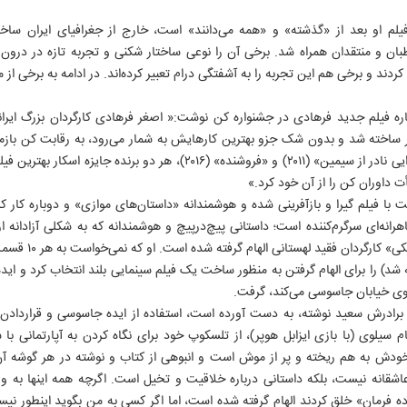
م او بعد از «گذشته» و «همه می‌دانند» است، خارج از جغرافیای ایران ساخت
ن و منتقدان همراه شد. برخی آن را نوعی ساختار شکنی و تجربه تازه در درون
ند و برخی هم این تجربه را به آشفتگی درام تعبیر کرده‌اند. در ادامه به برخی از م
اره فیلم جدید فرهادی در جشنواره کن نوشت:« اصغر فرهادی کارگردان بزرگ ایرانی،
 ساخته شد و بدون شک جزو بهترین کارهایش به شمار می‌رود، به رقابت کن بازمی
است؛ زیرا دو تا از فیلم‌های او «جدایی نادر از سیمین» (۲۰۱۱) و «فروشنده» (۲۰۱۶)
ت با فیلم گیرا و بازآفرینی شده‌ و هوشمندانه‌ «داستان‌های موازی» و دوباره کار
فرمان) ساخته «کریست
شد) را برای الهام گرفتن به منظور ساخت یک فیلم سینمایی بلند انتخاب کرد و اید
‌روی خیابان جاسوسی می‌کند، گرفت.
با برادرش سعید نوشته، به دست آورده است، استفاده از ایده جاسوسی و قراردادن آ
سیلوی (با بازی ایزابل هوپر)، از تلسکوپ خود برای نگاه کردن به آپارتمانی ب
 خودش به هم ریخته و پر از موش است و انبوهی از کتاب و نوشته در هر گوشه 
شقانه نیست، بلکه داستانی درباره خلاقیت و تخیل است. اگرچه همه اینها به 
رمان» خلق کردند الهام گرفته شده است، اما اگر کسی به من بگوید اینطور نیست، 