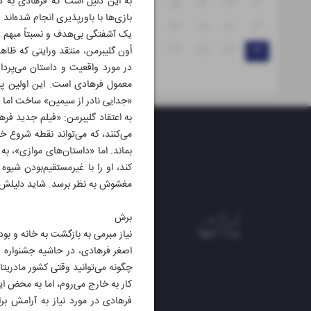
به این دلیل است که فرهادی به د
۱۸
۱۷
۱۶
۱۵
۱۴
۱۳
۱۲
بازی‌ها با باورپذیری انجام شده‌ا
۲۵
۲۴
۲۳
۲۲
۲۱
۲۰
۱۹
یک آشفتگی بی‌هدف و نسبتاً مبهم
۳۱
۳۰
۲۹
۲۸
۲۷
۲۶
اُون گلیبرمن، منتقد ورایتی که ظا
در مورد واقعیت و داستان می‌پرداز
«جدایی نادر از سیمین» ساخت اما 
به اعتقاد گلیبرمن: «فیلم جدید فره
می‌کنند، که می‌تواند نقطه شروع خ
بماند. اما «داستان‌های موازی»، ب
کند، او را با غیرمستقیم‌بودن شی
مغشوش به نظر برسد. شاید دلیلش ای
برش
نیاز مبرمی به بازگشت به خانه و بودن
اصغر فرهادی، در حاشیه جشنواره فی
چگونه می‌توانید وقتی کشور مادریتا
کار به خارج می‌روم، اما به محض این
فرهادی در مورد نیاز به آرامش ب