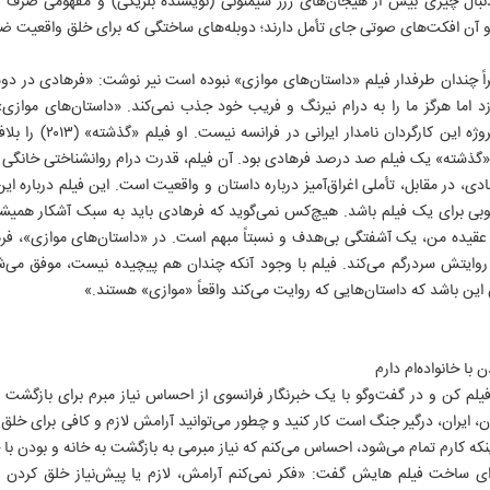
نبال چیزی بیش از هیجان‌های ژرژ سیمنونی (نویسنده بلژیکی) و مفهومی صرف 
ند و آن افکت‌های صوتی جای تأمل دارند؛ دوبله‌های ساختگی که برای خلق واقعیت 
هراً چندان طرفدار فیلم «داستان‌های موازی» نبوده است نیر نوشت: «فرهادی در دو
د اما هرگز ما را به درام نیرنگ و فریب خود جذب نمی‌کند. «داستان‌های موازی»
معمول فرهادی است. این اول
«گذشته» یک فیلم صد درصد فرهادی بود. آن فیلم، قدرت درام روانشناختی خانگی و
ادی، در مقابل، تأملی اغراق‌آمیز درباره داستان و واقعیت است. این فیلم درباره ا
وبی برای یک فیلم باشد. هیچ‌کس نمی‌گوید که فرهادی باید به سبک آشکار همیشگی
ه عقیده من، یک آشفتگی بی‌هدف و نسبتاً مبهم است. در «داستان‌های موازی»، فره
وه روایتش سردرگم می‌کند. فیلم با وجود آنکه چندان هم پیچیده نیست، موفق می‌
ن باشد که داستان‌هایی که روایت می‌کند واقعاً «موازی» هستند.»
 با خانواده‌ام دارم
لم کن و در گفت‌وگو با یک خبرنگار فرانسوی از احساس نیاز مبرم برای بازگشت به
ن، ایران، درگیر جنگ است کار کنید و چطور می‌توانید آرامش لازم و کافی برای خلق 
که کارم تمام می‌شود، احساس می‌کنم که نیاز مبرمی به بازگشت به خانه و بودن با خا
روزنامه ها
سایت های برخط
انتشارات ایران
رای ساخت فیلم هایش گفت: «فکر نمی‌کنم آرامش، لازم یا پیش‌نیاز خلق کردن
روزنامه ایران
موسسه ایران
رسانه و ارتباطات