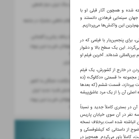
چگونه در تنگنای جنگ ایران دچار قحطی
ه شده و همچون آثار قبلی او با
نشد؟
 جهان سینمایی فرهادی دانستند و
ورزش می‌تواند نظام عاطفی مشترک در جامعه
هم‌ترین این واکنش‌ها می‌پردازیم.
ایجاد کند
استقلال تمدنی با پدافند زبانی و گفتمانی
 برای پنجمین‌بار با فیلمی که در
فردوسی، میان پهلوانان ملی و دینی پیوند
‌گردد. این یک سطح بالا و دشوار
ماندگار برقرار کرد
، هر دو برنده‌ جایزه اسکار بهترین فیلم بین‌المللی شده‌اند. آخرین فیلم او
سرمایه جاودان ایران
 کردن در خارج از کشورش، یک فیلم
پیام مهر و میهن
فرانسوی ساخته است که به طرز ماهرانه‌ای سرگرم‌کننده است؛ داستانی پیچ‌درپیچ و هوشمندانه که به شکلی آزادانه از مجموعه ۱۰ قسمتی «دکالوگ» (ده
حمایت دولت از بازگشت نخبگان به کشور
وف کیشلوفسکی» کارگردان فقید لهستانی الهام گرفته شده است. او که نمی‌خواست به هر ۱۰ قسمت بپردازد، قسمت ششم (که بعدها
بریکس؛ صحنه نمایش قدرت جدید ایران
ه اصلی آن را از یک مرد عاشق‌پیشه
فردوسی، میان پهلوانان ملی و دینی پیوند
ماندگار برقرار کرد
ن در بستری کاملاً جدید و نسبتاً
ا سه نفر در آن سوی خیابان پاریس
آن انباشته شده است.برخلاف نسخه
وضوح از داستانی که کیشلوفسکی و
کاملاً باور می‌کردم. همه‌چیز در