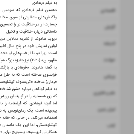
به فیلم فرهادی
۸
۷
دهمین فیلم فرهادی که سومین فیل
اقتصادی
واکنش‌های متفاوتی از سوی مخاطبا
جسارت او در خلاقیت نو را تحسین کرد
۹
گزارش
داستانی درباره خلاقیت و تخیل
دیوید هاموند از نشریه ددلاین درب
۱۰
اندیشه
اولین نمایش خود در پنج سال اخیر
۱۱
حوادث
«قهرمان» (۲۰۲۱) نیز جایزه بزرگ هیأت داوران کن را از آن خود کرد.»
به گفته هاموند: «فرهادی با بازگش
۱۲
ورزشی
به فیلم کوتاهی درباره عشق شناخته 
۱۳
علم و فناوری
که زن همسایه را در آپارتمان روبه
اما آنچه فرهادی، که فیلمنامه را 
۱۴
ایران زمین
پیچیده است؛ یک رمان‌نویس به نام 
استفاده می‌کند، در حالی که خانه
کیشلوفسکی، اما این یک داستان عا
۱۵
کتاب
همکارش کریستوف پیسویچ برای «ده ف