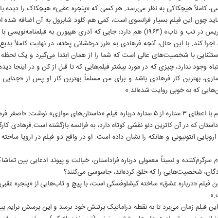
املاً هیچکاکی به نظر می‌رسد. هر کسی که «پنجره عقبی» هیچکاک را دیده باشد
 شاید چون این فیلم بسیار فرانسوی است، کمی هم کلود شابرول به آن اضافه شده
کمی از فیلم، حس و حال فیلم «پاریس در تب و تاب» (۱۹۶۴) هم دارد؛ جایی که آدری هپبورن 
 اجرا کند. با این حال، آنچه فرهادی به طرز درخشانی پخته، در نهایت کاملاً ب
ستثنایی با شخصیت‌های عالی است که شما را از همان ابتدا می‌گیرد و یک لحظه 
 وجود ندارد، چیزی که در مورد بیشتر فیلم‌هایی که تا قبل از کن و در اینجا دیده‌ا
زی، بهترین کار فرهادی باشد و برای من مسلماً بهترین کار او پس از «جدایی 
۱
‌هایی که به خوبی روایت شده‌اند.»
پیتر بردشاو، منتقد ارشد گاردین هم با اعطای ۳ ستاره از ۵ ستاره درباره فیلم «داستان‌های موا
استان که در آن کاترین دنو نقشی کوتاه دارد، به فرانسه بازگشته است.فرهادی کار
اروپایی آنتونیونی و هانکه را نشان داده است. او در واقع دو فیلم در اروپا ساخ
ام سرگرم‌کننده و نسبتاً معمولی درباره فراداستان، خیانت و پیوند ادعایی بین تماش
ندگان، شخصیت‌هایی را که خلق کرده‌اند، جاسوسی می‌کنند؟
ن فیلم «درباره عشق» ساخته کیشلوفسکی است، با پیچ و تاب‌هایی از «پنجره عقب
.»
این فیلم زمان می‌برد تا به نقطه دراماتیک پرتنش خود برسد و این پرسش برایم پی