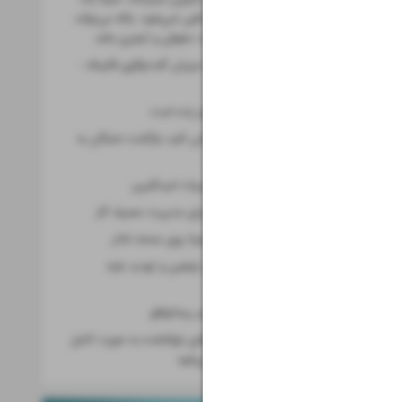
اختلاف سیاسی تلقی نمی‌شود، بلکه می‌تواند
واجد آثار و تبعات حقوقی و کیفری باشد
«بورگن اشتوک» میزبان گفت‌وگوی قالیباف -
ونس
رویای صعود هنوز زنده است
تجهیزات تحقیقاتی کلید بازگشت نخبگان به
کشور
متفکر امیدساز میراث امیدآفرین
چارچوب جدید برای مدیریت مصرف گاز
از ملبورن تا مارادونا روی صحنه تئاتر
تأملی حقوقی بر توهین و تهدید علیه
رئیس‌جمهوری
نفت ایران در عصر پسا‌توافق
قائم‌پناه: دارایی‌های بلوکه‌شده به صورت کامل
و تدریجی آزاد می‌شود