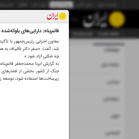
موسسه ایران
ایران آنلاین
روزنامه ایران
ایران دیلی
الوفاق
ایران ورز
روزنامه
قائم‌پناه: دارایی‌های بلوکه‌شد
صفحه نخست
تمام شماره ها
تمام ویژه نامه ها
آرشیو
سازمان آگهی‌ها
معاون اجرایی رئیس‌جمهور با تأکید 
شد، گفت: «سفر دکتر قالیباف به هم
صفحات
شماره نه هزا
چه شکلی آزاد شود.»
۱
صفحه اول
جنگ از کشور بخشی از فشارهای اقت
زیرساخت‌ها استفاده شود، توسعه زی
۲
۳
سیاسی
۴
دیپلماسی
۵
جهان
۶
اجتماعی