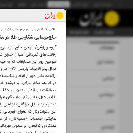
موسسه ایران
ایران آنلاین
روزنامه ایران
ایران دیلی
الوفاق
ایران ورز
روزنامه
طلایی که تلخی روز سوم قهرمانی تکواندو آس
صفحه نخست
تمام شماره ها
تمام ویژه نامه ها
آرشیو
سازمان آگهی‌ها
حاج‌موسایی شکارچی طلا در مغ
صفحات
شماره نه هز
رقابت‌های قهرمانی آسیا را جبران کر
۱
سومین روز این مسابقات که به میزبانی
صفحه اول
ارائه نمایشی دور از انتظار شکست خو
۲
۳
سیاسی
مسابقات بازماندند. همچنین حذف زودهنگام علی احمدی
۴
دیپلماسی
با این حال، پایان کار نمایندگان 
دیدار خود مقابل «رافائل» از لبنان با نتیجه ۲ بر صفر به پ
۵
جهان
این تکواندوکار که عنوان قهرمانی د
نمایشی مقتدرانه «سمیرخان» از قز
عملکردی کم‌نقص، بر سکوی قهرمانی 
۶
اجتماعی