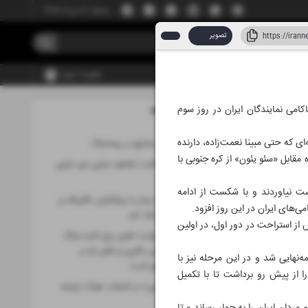
جمعه، ۱۶ مرداد ۱۴۰۵
تصویر
عضویت | ورود
ا و نمایشی درخشان، ناکامی نمایندگان ایران در روز سوم
مطالب این صفحه
 ۱۴۰۵
‌ای که حتی مبینا نعمت‌زاده، دارنده
نقشه راه احیای صنایع در پساجنگ
دومین مبارزه مقابل «سئو یئون» از کره جنوبی با
نهایی‌سازی یادداشت تفاهم؛ خیلی دور خیلی
نزدیک
ریفان خود توفیقی به دست نیاوردند و با شکست از ادامه
عاصم‌منیر بعد از دیدار با پزشکیان، قالیباف و
عراقچی ایران را ترک کرد
از استراحت در دور اول، در اولین
«جرئت تغییر» روایت تغییر ریل اداره جنگ
توسط شهید حسن باقری و نقش او در
ه‌نهایی شد و در این مرحله نیز با
آزادسازی خرمشهر است
ا از پیش رو برداشت تا با تکمیل
تقویت «دفاع ملی» در انتخاب هیأت رئیسه
مجلس