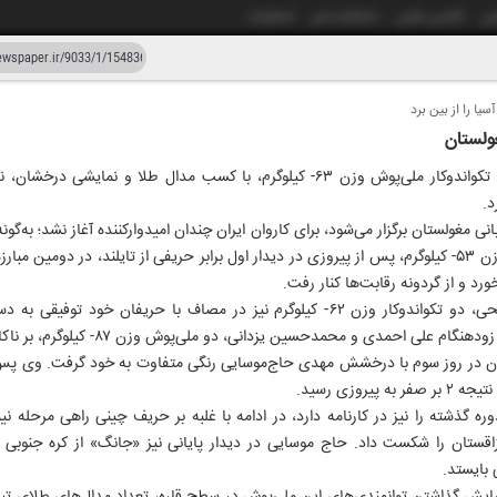
شی
آژانس عکس
دانشکده خبر
انتشارات
یا را از بین برد
دستیار هوش مصنوعی
نسخه قدیمی
ولستان
ار و سی و سه
گروه ورزشی/ مهدی حاج موسایی، تکواندوکار ملی‌پوش وزن ۶۳- کیلوگرم، با کسب مدال طل
۰۳ خرداد
د.
 مغولستان برگزار می‌شود، برای کاروان ایران چندان امیدوارکننده آغاز نشد؛ به‌گونه
مدال برنز المپیک پاریس ۲۰۲۶ در وزن ۵۳- کیلوگرم، پس از پیروزی در دیدار اول برابر حریفی از تایلند، در 
رد و از گردونه رقابت‌ها کنار رفت.
در ادامه، ساغر مرادی و فرشته فتحی، دو تکواندوکار وزن ۶۲- کیلوگرم نیز در مصاف با ح
 و محمدحسین یزدانی، دو ملی‌پوش وزن ۸۷- کیلوگرم، بر ناکامی‌های ایران در این روز افزود.
ایران در روز سوم با درخشش مهدی حاج‌موسایی رنگی متفاوت به خود گرفت. وی پس 
یروزی رسید.
وره گذشته را نیز در کارنامه دارد، در ادامه با غلبه بر حریف چینی راهی مرحله نیم
اقستان را شکست داد. حاج موسایی در دیدار پایانی نیز «جانگ» از کره جنوبی ر
بایستد.