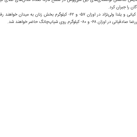
نمایش گذاشتن توانمندی‌های این ملی‌پوش در سطح قاره، تعداد مدال‌های طلای تیم م
ان را جبران کرد.
در ادامه این رقابت‌ها، امروز ناهید کیانی و یلدا ولی‌نژاد در اوزان ۵۷- و ۶۲- ک
۸۰- کیلوگرم روی شیاپ‌چانگ حاضر خواهند شد.