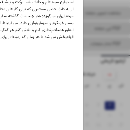
امیدوارم میوه علم و دانش شما برکت و پیشرفت 
او به دلیل حضور مستمری که برای کارهای تجار
مشاهده تصویر صفحه
مردم ایران می‌گوید: «در چند سال گذشته سفر‌ه
بسیار خونگرم و میهمان‌نوازی دارد. من ارتب
PDF این صفحه
اتفاق همذات‌پنداری کنم و تلاش کنم هر کمکی ک
الهام‌بخش من شد تا هر زمان که زمینه‌ای برای
PDF تمام صفحات
آرشیو تاریخی
۱۴۰۵ خرداد
ش
ی
د
س
چ
پ
ج
۱
۸
۷
۶
۵
۴
۳
۲
۱۵
۱۴
۱۳
۱۲
۱۱
۱۰
۹
۲۲
۲۱
۲۰
۱۹
۱۸
۱۷
۱۶