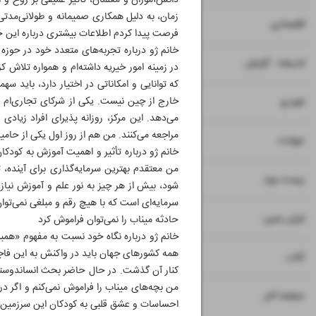
دانش‌آموزان و معلمان، تأثیر عمیقی بر روح و 
زمان، به دلیل همکاری صمیمانه و طولانی‌مدتی
۷
۸
اقتصادی
فرصت پیدا کردم اطلاعات بیشتری درباره این ح
خانم ژو درباره تجربه‌های متعدد خود در حوزه
۹
اندیشه - گزارش
در زمینه امور خیریه داشته‌ام و همواره تلاش 
که توانایی و امکاناتی در اختیار دارد، باید س
۱۰
خارج از چین نیست. یکی از شرکای تجاری‌ام در
خودرو
می‌دهد. این مرکز، روزانه پذیرای افراد زیاد
مراجعه می‌کنند. من هم از روز اول یکی از حامی
۱۱
حوادث
خانم ژو درباره تأثیر و اهمیت آموزش به کودکا
من معتقدم بهترین سرمایه‌گذاری برای آینده، 
۱۲
۱۳
زیست بوم
شود، بیش از هر چیز به نور علم و آموزش نیا
سرمایه‌ای است که با هیچ رقم و مبلغی نمی‌توا
۱۴
ایران زمین
حادثه میناب را نمی‌توان فراموش کرد
خانم ژو درباره نگاه خود نسبت به مفهوم «همبست
همه کشور‌های جهان باید در واکنش به این فاج
۱۵
کتاب
کنار آن گذشت. در حال حاضر بحث انساندوستانه
من بچه‌های میناب را فراموش نمی‌کنم و اگر در 
۱۶
صفحه آخر
احساسات و عشق قلبی به کودکان این سرزمین با 