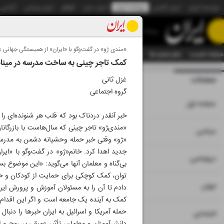
موسسه ایران
ایران آنلاین
روزنامه ایران
ایران دیلی
الوفاق
ایران ورزشی
آژانس
روزنامه
«مندی ژو» در گفت‌وگو با «ایران» از همبستگی جهانی
صفحه نخست
تمام شماره ها
تمام ویژه نامه ها
آرشیو
سازمان آگهی‌ها
دستیار هوش
کمک تاجر چینی به ساخت مدرسه در مینا
صفحات
شماره نه هزار و سی
غزل ثانی
گروه اجتماعی
۱
صفحه اول
خبر آنقدر دردناک بود که قلب هر شنونده‌ای ر
«مندی‌ژو» تاجر چینی که سال‌هاست با بازرگانا
۲
۳
سیاسی
۴
دیپلماسی
بی‌گناه و معلمان آنها می‌گوید: «این موضوع ب
۵
جهان
دادم تا آن را به مسئولان آموزش و پرورش ایر
کمک به آینده یک جامعه است و اگر این اقدام من
حمله آمریکا و اسرائیل به ایران خبرها را دنب
۶
اجتماعی