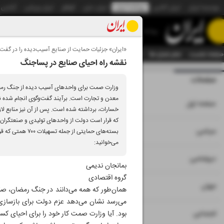
موسسه ایران
ایران آنلاین
روزنامه ایران
ایران دیلی
الوفاق
ایران ورزشی
آژانس
روزنامه
«ایران» جزئیات حمایت از صنایع آسیب‌دیده را در گفت
صفحه نخست
تمام شماره ها
تمام ویژه نامه ها
آرشیو
سازمان آگهی‌ها
دستیار هوش
نقشه راه احیای صنایع در پساجنگ
صفحات
شماره نه هزار و سی
وزارت صمت برای واحدهای آسیب دیده از جنگ رمضان
معدن و تجارت است. برآیند گفت‌و‌گوی انجام شده ن
۱
صفحه اول
خسارات، برداشته شده است. پس از آن نیز منابع لا
که قرار است دولت از واحدهای تولیدی و صنعتگران ص
۲
۳
سیاسی
بسته‌های حمایتی
می‌خوانید:
۴
دیپلماسی
بمانجان ندیمی
گروه اقتصادی
۵
جهان
همان‌طور که همه می‌دانند در جنگ رمضان، صن
می‌رسد نشان می‌دهد عزم دولت برای بازسازی 
۶
اجتماعی
بود. آیا وزارت صمت کار خود را برای احیای 