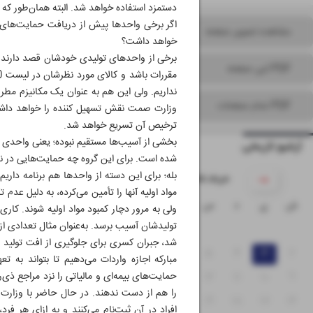
دستمزد استفاده خواهد شد. البته همان‌طور که
اگر برخی واحدها پیش از دریافت حمایت‌های دو
مشاهده تصویر صفحه
خواهد داشت؟
برخی از واحدهای تولیدی خودشان قصد دارند ا
PDF این صفحه
نداریم. ولی این هم به عنوان یک مکانیزم مط
PDF تمام صفحات
وزارت صمت نقش تسهیل کننده را خواهد داشت. 
ترخیص آن تسریع خواهد شد.
بخشی از آسیب‌ها مستقیم نبوده؛ یعنی واحدی خو
آرشیو تاریخی
شده است. برای این گروه چه حمایت‌هایی در نظر
بله؛ برای این دسته از واحدها هم برنامه دار
۱۴۰۵ خرداد
مواد اولیه آنها را تأمین می‌کرده، به دلیل ع
ش
ی
د
س
چ
پ
ج
ولی به مرور دچار کمبود مواد اولیه شوند. کاری 
تولیدشان آسیب برسد. به‌عنوان مثال تعدادی از و
۱
شد، جبران کسری برای جلوگیری از افت تولید د
۸
۷
۶
۵
۴
۳
۲
مبارکه اجازه واردات می‌دهیم تا بتواند به ت
۹
۱۰
۱۱
۱۲
۱۳
۱۴
۱۵
حمایت‌های بیمه‌ای و مالیاتی را نزد مراجع ذی‌ر
را هم از دست ندهند. در حال حاضر با وزارت ا
۲۲
۲۱
۲۰
۱۹
۱۸
۱۷
۱۶
افراد در آن ثبت‌نام می‌کنند و به ازای هر 