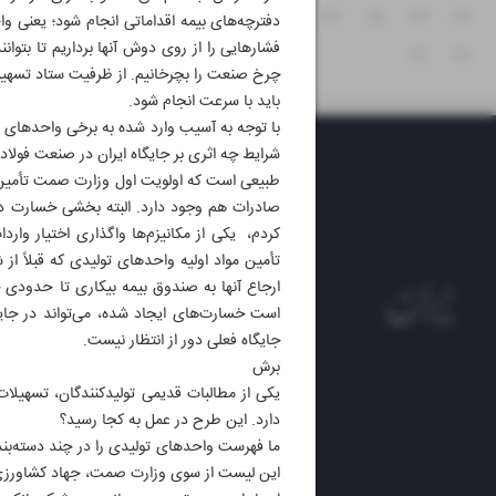
۲۹
۲۸
۲۷
۲۶
۲۵
۲۴
۲۳
دفترچه‌های بیمه اقداماتی انجام شود؛ یعنی وا
فشارهایی را از روی دوش آنها برداریم تا بتوان
۳۱
۳۰
چرخ صنعت را بچرخانیم. از ظرفیت ستاد تسهیل ن
باید با سرعت انجام شود.
با توجه به آسیب وارد شده به برخی واحدهای 
شرایط چه اثری بر جایگاه ایران در صنعت فولا
طبیعی است که اولویت اول وزارت صمت تأمین ن
صادرات هم وجود دارد. البته بخشی خسارت دید
کردم، یکی از مکانیزم‌ها واگذاری اختیار وارد
تأمین مواد اولیه واحدهای تولیدی که قبلاً 
ارجاع آنها به صندوق بیمه بیکاری تا حدودی 
است خسارت‌های ایجاد شده، می‌تواند در جایگ
جایگاه فعلی دور از انتظار نیست.
برش
روزنام
دارد. این طرح در عمل به کجا رسید؟
روزنامه
ایران 
این لیست از سوی وزارت صمت، جهاد کشاورزی و
الوفاق