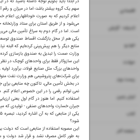
در ابتدا باید بگویم توجه داشته باشید که د
سهم یک گروه بیشتر باشد؛ اما در میزان و رقم آ
۷
۸
اقتصادی
اعلام کردیم که به صورت خوداظهاری اعلام خسا
می‌شود و از طریق استان برای ستاد وزارتخان
۹
اندیشه - گزارش
یکی هم از محل بازگشت اقساط صندوق توسعه 
۱۰
خودرو
منابع دیگر را هم پیش‌بینی کرده‌ایم که البته ن
وزارت صمت را تبدیل به صندوق بازسازی کرده تا
این سازوکار فقط برای واحدهای کوچک در نظر گ
۱۱
حوادث
واحدهای بزرگ مثل صنایع فولاد، برآورد اولیه
برای شرکت‌های پتروشیمی هم وزارت نفت متو
۱۲
۱۳
زیست بوم
در بخش تأمین مالی، تاکنون چه منابعی برای ج
نمی توانم رقمی را در این خصوص اعلام کنم. ما 
۱۴
ایران زمین
استفاده کنیم. اما هنوز در گام اول یعنی ار
جبران خسارت واحدهای صنفی - تولیدی که میزان خسارت آنها زیر 10 میلیارد تومان هس
۱۵
کتاب
شود؟
۱۶
صفحه آخر
به طور کامل مصرف نشد و قرار شد دولت و ساز