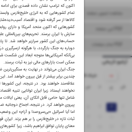
اکنون که ترامپ نشان داده قصدی برای ادامه ج
تمام کشورهایی که به انرژی خلیج‌فارس وابستگی
مشاهده تصویر صفحه
کالاها از سر گرفته شود و اقتصاد آسیب‌دیده‌شا
کشورهایی که اکنون متحد آمریکا و دارای روابط
PDF این صفحه
سازش با ایران برسند. تحریم‌های بین‌المللی ع
PDF تمام صفحات
دوباره به جنگ بازگردد، با هرگونه ازسرگیری د
بی‌آنکه آمریکایی‌ها متوجه ابعاد این شکست شو
آرشیو تاریخی
ممکن است بازارهای مالی نیز به ثبات برسند.
جنگ ایران می‌تواند در نهایت به سنگین‌ترین ضر
۱۴۰۵ خرداد
چندین برابر بیشتر از قبل بیرون خواهد آمد. 
علاقه‌مند خواهند بود. در نتیجه، این کشورها اح
ش
ی
د
س
چ
پ
ج
نخواهند ایستاد زیرا ایران توانایی تنبیه اقت
۱
شامل تنها حامی قابل اتکای آن، یعنی ایالات مت
پیروی خواهد کرد. در نتیجه، اجماع دوجانبه ض
۸
۷
۶
۵
۴
۳
۲
اما آیا اسرائیل «بی‌سروصدا و آرام» این وضعی
۱۵
۱۴
۱۳
۱۲
۱۱
۱۰
۹
ثبات تازه در خلیج‌فارس را بر هم بزند. ایرانِ 
معنای پایان توافق‌ ابراهیم باشد، زیرا کشورها
۲۲
۲۱
۲۰
۱۹
۱۸
۱۷
۱۶