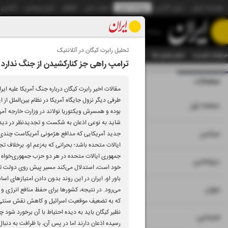
موسسه ایران
ایران آنلاین
روزنامه ایران
ایران دیلی
الوفاق
ایران ورزشی
آژانس
روزنامه
تحلیل رابرت کیگان در آتلانتیک
صفحه نخست
تمام شماره ها
تمام ویژه نامه ها
آرشیو
سازمان آگهی‌ها
دستیار هوش
ترامپ راهی جز کنارکشیدن از جنگ ندارد
صفحات
شماره نه هزار و سی
مقالات اخیر رابرت کیگان درباره جنگ آمریکا علیه ا
طرفی دیگر نزول جایگاه آمریکا در نظام بین‌الملل ا
۱
صفحه اول
بوده و همسرش ویکتوریا نولاند در وزارت خارجه آمر
شاید به نوعی اذعان به شکست و تجدیدنظر در دیدگاه
۲
۳
سیاسی
جدید آمریکایی که مدافع هژمونی آمریکاست چندی قبل 
ایالات متحده باشد؛ بحرانی که به‌زعم او، برخلاف
جمهوری ایالات متحده در هر دو حزب جمهوری‌خواه و د
۴
دیپلماسی
خود است، استدلال می‌کند مسیر پیش‌ روی دولت ترا
باور او، ایران در این روند بدون دادن امتیازهای اس
۵
جهان
می‌رود. در نتیجه، کشورها برای حفظ منافع انرژی 
که به تضعیف موقعیت اسرائیل و کاهش نقش سنتی آمری
نظیر کیگان باید به دیده احتیاط با آن برخورد شود 
۶
اجتماعی
رسیده اذعان دارند اما در پس آن، با ظرافت به دنب