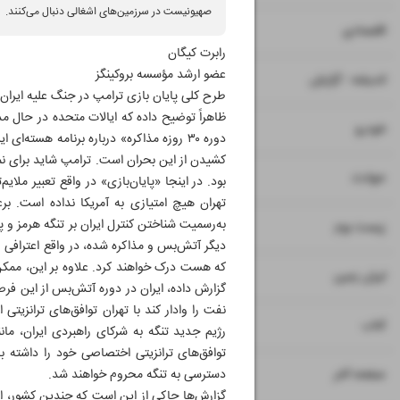
صهیونیست در سرزمین‌های اشغالی دنبال می‌کنند.
۷
۸
اقتصادی
رابرت کیگان
عضو ارشد مؤسسه بروکینگز
۹
اندیشه - گزارش
طرح کلی پایان ‌بازی ترامپ در جنگ علیه ایران
ظاهراً توضیح داده که ایالات متحده در حال م
۱۰
خودرو
دوره ۳۰ روزه مذاکره» درباره برنامه هست
کشیدن از این بحران است. ترامپ شاید برای ن
۱۱
حوادث
بود. در اینجا «پایان‌‌بازی» در واقع تعبیر م
تهران هیچ امتیازی به آمریکا نداده است. ب
۱۲
۱۳
زیست بوم
دیگر آتش‌بس و مذاکره شده، در واقع اعترافی ض
۱۴
ایران زمین
گزارش داده، ایران در دوره آتش‌بس از این فرصت
نفت را وادار کند با تهران توافق‌های ترانزیتی
۱۵
کتاب
رژیم جدید تنگه به شرکای راهبردی ایران، ما
توافق‌های ترانزیتی اختصاصی خود را داشته با
۱۶
صفحه آخر
دسترسی به تنگه محروم خواهند شد.
گزارش‌ها حاکی از این است که چندین کشور، از 