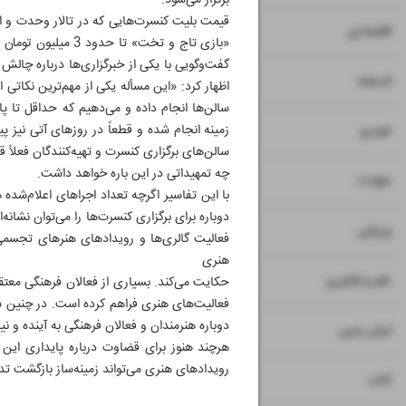
برگزار می‌شود.
۷
۸
اقتصادی
«بازی تاج و تخت» 
گفت‌و‌گویی با یکی از خبرگزاری‌ها درباره چالش
۹
اندیشه
اظهار کرد: «این مسأله یکی از مهم‌ترین نکاتی
سالن‌ها انجام داده و می‌دهیم که حداقل تا پ
۱۰
زمینه انجام شده و قطعاً در روزهای آتی نیز
خودرو
سالن‌های برگزاری کنسرت و تهیه‌کنندگان فعلا
چه تمهیداتی در این باره خواهد داشت.
۱۱
حوادث
با این تفاسیر اگرچه تعداد اجراهای اعلام‌شده
دوباره برای برگزاری کنسرت‌ها را می‌توان نشان
۱۲
ورزشی
فعالیت گالری‌ها و رویدادهای هنرهای تجسمی 
هنری
۱۳
علم و فناوری
حکایت می‌کند. بسیاری از فعالان فرهنگی معتق
فعالیت‌های هنری فراهم کرده است. در چنین شر
دوباره هنرمندان و فعالان فرهنگی به آینده و 
۱۴
ایران زمین
هرچند هنوز برای قضاوت درباره پایداری این 
رویدادهای هنری می‌تواند زمینه‌ساز بازگشت تدری
۱۵
کتاب