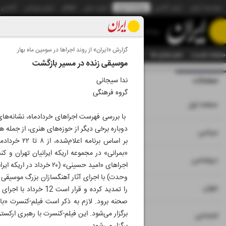
موسسه ایران
ایران آنلاین
روزنامه ایران
ایران دیلی
الوفاق
ایران ورزشی
آژانس
روزنامه
گزارش «ایران» از روند اجراها در سومین ماه بهار
صفحه نخست
تمام شماره ها
تمام ویژه نامه ها
آرشیو
سازمان آگهی‌ها
دستیار هوش
موسیقی زنده در مسیر بازگشت
صفحات
شماره نه هزار و 
ندا سیجانی
گروه فرهنگی
۱
صفحه اول
با بررسی فهرست اجراهای خردادماه، نشانه‌های
دوباره برخی دیگر از حوزه‌های هنری، از جمله
۲
۳
سیاسی
بر اساس بر
۴
دیپلماسی
وحدت) با اجرای آثار آهنگسازان بزرگ موسیقی دن
۵
جهان
را تمدید کرده و قر
برگزار می‌شود. این فیلم-کنسرت با رهبری ارکستر
۶
اجتماعی