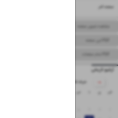
۱۶
صفحه آخر
مشاهده تصویر صفحه
PDF این صفحه
PDF تمام صفحات
آرشیو تاریخی
۱۴۰۵ خرداد
ش
ی
د
س
چ
پ
ج
۱
۸
۷
۶
۵
۴
۳
۲