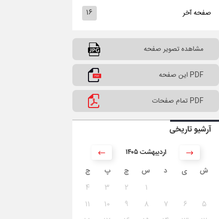
۱۶
صفحه آخر
مشاهده تصویر صفحه
PDF این صفحه
PDF تمام صفحات
آرشیو تاریخی
۱۴۰۵ اردیبهشت
ش
ی
د
س
چ
پ
ج
۴
۳
۲
۱
۱۱
۱۰
۹
۸
۷
۶
۵