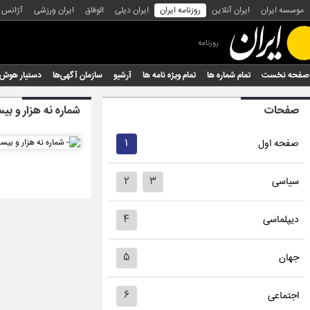
موسسه ایران
ایران آنلاین
روزنامه ایران
ایران دیلی
الوفاق
ایران ورزشی
آژانس
روزنامه
صفحه نخست
تمام شماره ها
تمام ویژه نامه ها
آرشیو
سازمان آگهی‌ها
دستیار هوش
صفحات
شماره نه هزار و بی
۱
صفحه اول
۲
۳
سیاسی
۴
دیپلماسی
۵
جهان
۶
اجتماعی