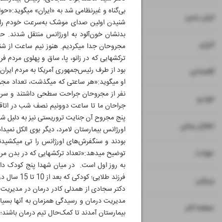
بی‌گناه و غیر
۷
ایران زمین
بدنشان خون‌آلود به اورژانس منتقل شدند. حا
۸
انرژی
بود از طرف رئیس‌جمهوری آمریکا به مردم ایران برسد، هما
۹
اقتصادی
۱۰
خودرو
پنج مجروح آن جنایت تروریستی نیز به دلیل شد
۱۱
۱۲
۱۳
اطلاع رسانی
بودند و 
۱۴
حوادث
به روز اول است. در میان شهدا پنج کودک داشت
فرزند طلایی؛ کودکی که بعد از 10 تا 15 سال درمان ناباروری، خداوند به والدینش هدیه داده بود و متأسفانه در این حادثه شهید شد.»
۱۵
ورزشی
مدیریت درمان و رسیدگی همزمان به آنها بسیار 
۱۶
صفحه آخر
بیمارستان آمدند تا کمک‌حال تیم درمان باشند؛ 