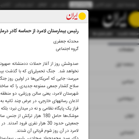
موسسه ایران
ایران آنلاین
روزنامه ایران
ایران دیلی
الوفاق
ایران ورزشی
آژانس
روزنامه
رئیس بیمارستان لامرد از حماسه کادر درمان در شب ۹ ا
صفحه نخست
تمام شماره ها
تمام ویژه نامه ها
آرشیو
سازمان آگهی‌ها
دستیار هوش
محدثه جعفری
گروه اجتماعی
صفحات
شماره نه هزار و چ
۱
صفحه اول
نخواهد شد. جنگ تحمیلی‌ای که با گذشت بیش از
۲
۳
سیاسی
سلاح کشتار جمعی ممنوعه جدیدی را که ساخته 
شهرستان لامرد، یعنی سالن ورزشی، دو منطقه
۴
دیپلماسی
اذعان رسانه‎های خارجی، در عرض چند ث
فراز یک پایگاه نظامی و نه در میدان نبرد؛ بلکه
۵
جهان
لامرد در آن روز شوم قربانی آن شدند.
۶
اجتماعی
دکتر سید محمد‌جواد سجادی، رئیس بیمارستا