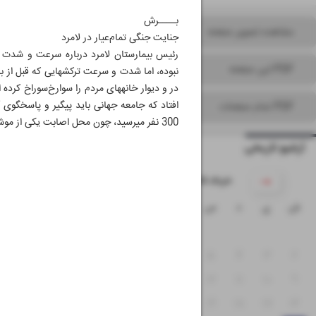
بــــرش
مشاهده تصویر صفحه
جنایت جنگی تمام‌عیار در لامرد
PDF این صفحه
PDF تمام صفحات
300 نفر می‎رسید، چون محل اصابت یکی از موشک‎ها نزدیک یک دبستان بود.»
آرشیو تاریخی
۱۴۰۵ خرداد
ش
ی
د
س
چ
پ
ج
۱
۸
۷
۶
۵
۴
۳
۲
۱۵
۱۴
۱۳
۱۲
۱۱
۱۰
۹
۲۲
۲۱
۲۰
۱۹
۱۸
۱۷
۱۶