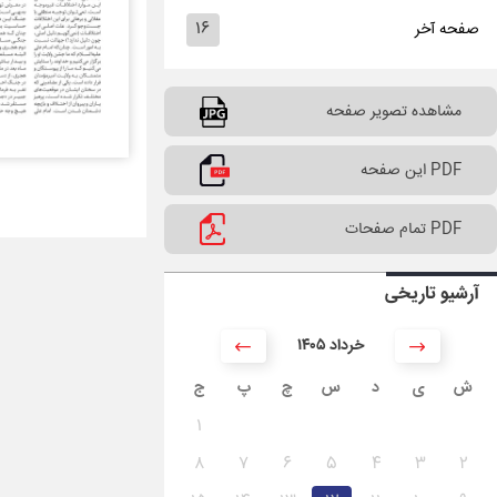
۱۶
صفحه آخر
مشاهده تصویر صفحه
PDF این صفحه
PDF تمام صفحات
آرشیو تاریخی
۱۴۰۵ خرداد
ش
ی
د
س
چ
پ
ج
۱
۸
۷
۶
۵
۴
۳
۲