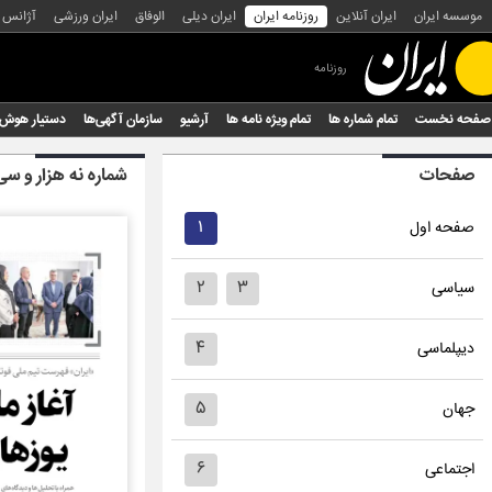
موسسه ایران
ایران آنلاین
روزنامه ایران
ایران دیلی
الوفاق
ایران ورزشی
آژانس
روزنامه
صفحه نخست
تمام شماره ها
تمام ویژه نامه ها
آرشیو
سازمان آگهی‌ها
دستیار هوش
صفحات
شماره نه هزار و سی
۱
صفحه اول
۲
۳
سیاسی
۴
دیپلماسی
۵
جهان
۶
اجتماعی