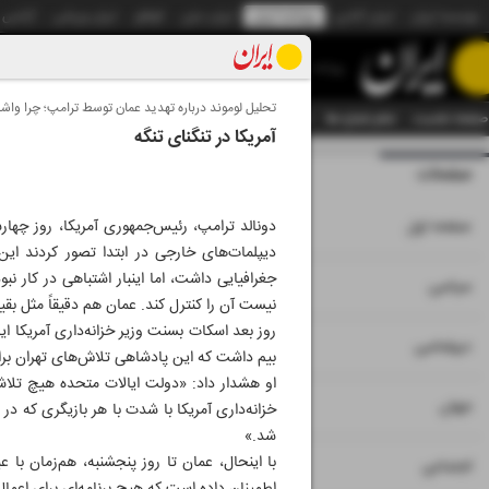
موسسه ایران
ایران آنلاین
روزنامه ایران
ایران دیلی
الوفاق
ایران ورزشی
آژانس
روزنامه
تحلیل لوموند درباره تهدید عمان توسط ترامپ؛ چرا واش
صفحه نخست
تمام شماره ها
تمام ویژه نامه ها
آرشیو
سازمان آگهی‌ها
دستیار هوش
آمریکا در تنگنای تنگه
صفحات
شماره نه هزار و 
۱
صفحه اول
دیپلمات‌های خارجی در ابتدا تصور کردند ای
جغرافیایی داشت، اما اینبار اشتباهی در کار نب
۲
۳
سیاسی
نیست آن را کنترل کند. عمان هم دقیقاً مثل بقی
روز بعد اسکات بسنت وزیر خزانه‌داری آمریکا ای
۴
دیپلماسی
بیم داشت که این پادشاهی تلاش‌های تهران برا
او هشدار داد: «دولت ایالات متحده هیچ تلاشی
۵
جهان
خزانه‌داری آمریکا با شدت با هر بازیگری که د
شد.»
با اینحال، عمان تا روز پنجشنبه، هم‌زمان ب
۶
اجتماعی