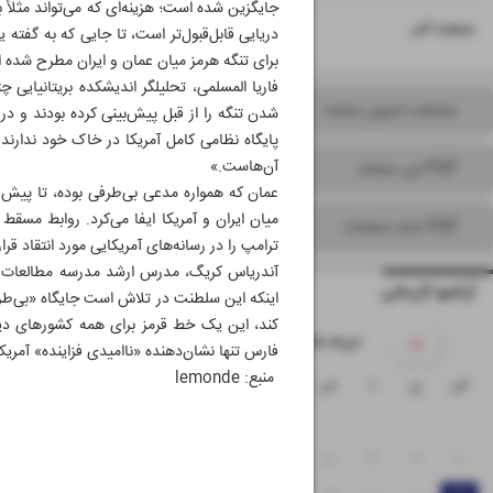
جایگزین شده است؛ هزینه‌ای که می‌تواند مثلاً 
۱۶
صفحه آخر
دریایی قابل‌قبول‌تر است، تا جایی که به گفته
برای تنگه هرمز میان عمان و ایران مطرح شده 
فاریا المسلمی، تحلیلگر اندیشکده بریتانیایی
مشاهده تصویر صفحه
شدن تنگه را از قبل پیش‌بینی کرده بودند و در 
پایگاه نظامی کامل آمریکا در خاک خود ندارن
آن‌هاست.»
PDF این صفحه
عمان که همواره مدعی بی‌طرفی بوده، تا پیش 
میان ایران و آمریکا ایفا می‌کرد. روابط مس
PDF تمام صفحات
ترامپ را در رسانه‌های آمریکایی مورد انتقاد قرار 
آندریاس کریگ، مدرس ارشد مدرسه مطالعات امن
آرشیو تاریخی
اینکه این سلطنت در تلاش است جایگاه «بی‌طرفی
کند، این یک خط قرمز برای همه کشورهای دیگ
۱۴۰۵ خرداد
فارس تنها نشان‌دهنده «ناامیدی فزاینده» آمریک
منبع: lemonde
ش
ی
د
س
چ
پ
ج
۱
۸
۷
۶
۵
۴
۳
۲