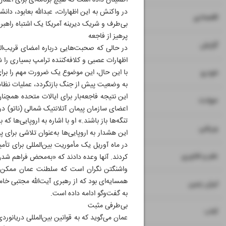
اطمینان داده است که هیچ برنامه‌ای برای اعمال
در واکنش به این اظهارات، عبدالله بعابود، 
۷
۸
اقتصادی
بی‌طرف و شریک دیرینه آمریکا یک اشتباه راهب
پرهیز از فاجعه
۹
گزارش
اظهارات عصبی و کلافه‌کننده ترامپ بسیاری را 
۱۰
با این حال، این موضوع یک ضرورت مهم را برای 
خودرو
به وضعیت پیش از جنگ بازنگردد، عملیات نظام
این نتیجه فاجعه‌بار برای ایالات متحده همچن
۱۱
حوادث
اعضای سازمان پیمان آتلانتیک شمالی (ناتو) در 
تنگه‌ها باز باشند.» او با اشاره به اروپایی‌ها ک
۱۲
ورزشی
این هشدار به اروپایی‌ها به‌عنوان تلاشی برا
در ماه آوریل یک مأموریت بین‌المللی برای تأم
۱۳
علم و فناوری
کردند. آنها وعده دادند که «به‌محض فراهم ش
واشنگتن نگران است که سلطنت عمان ممکن
همسایه‌ای بود که از رهبری آیت‌الله مجتبی خا
۱۴
ایران زمین
به گفت‌وگو ادامه داده است.
بی‌طرفی مثبت
۱۵
کتاب
عمان می‌گوید که به قوانین بین‌المللی دریانورد