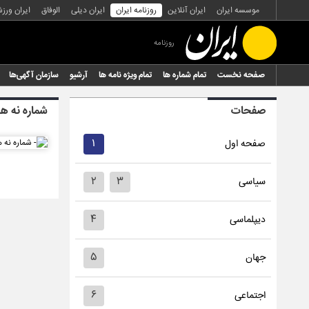
موسسه ایران
ایران آنلاین
روزنامه ایران
ایران دیلی
الوفاق
ایران ورز
روزنامه
صفحه نخست
تمام شماره ها
تمام ویژه نامه ها
آرشیو
سازمان آگهی‌ها
صفحات
شماره نه ه
۱
صفحه اول
۲
۳
سیاسی
۴
دیپلماسی
۵
جهان
۶
اجتماعی