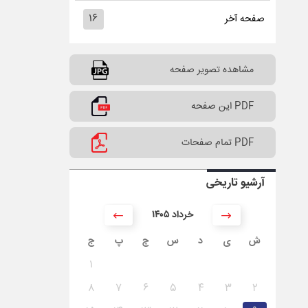
۱۶
صفحه آخر
مشاهده تصویر صفحه
PDF این صفحه
PDF تمام صفحات
آرشیو تاریخی
۱۴۰۵ خرداد
ش
ی
د
س
چ
پ
ج
۱
۸
۷
۶
۵
۴
۳
۲