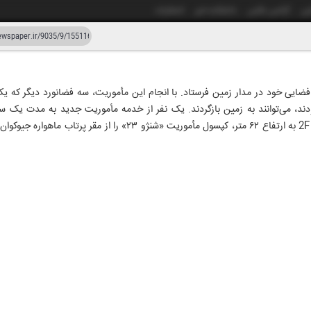
شی
آژانس عکس
دانشکده خبر
انتشارات
دستیار هوش مصنوعی
نسخه قدیمی
یی خود در مدار زمین فرستاد. با انجام این مأموریت، سه فضانورد دیگر که یک م
دند، می‌توانند به زمین بازگردند. یک نفر از خدمه مأموریت جدید به مدت یک 
ار و سی و پنج
۰۵ خرداد
خواهد کرد. یک موشک لانگ مارچ 2F به ارتفاع ۶۲ متر، کپسول مأموریت «شنژ