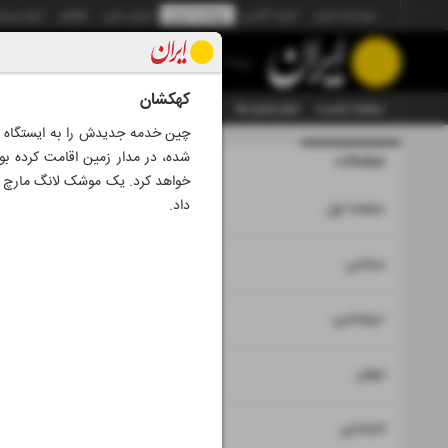
موسسه ایران
ایران آنلاین
روزنامه ایران
ایران دیلی
الوفاق
ایران ورز
روزنامه
کهکشان
صفحه نخست
تمام شماره ها
تمام ویژه نامه ها
آرشیو
سازمان آگهی‌ها
چین خدمه جدیدش را به ایستگاه فضا
شده، در مدار زمین اقامت کرده بو
صفحات
شماره نه هز
داد.
۱
صفحه اول
۲
۳
سیاسی
۴
دیپلماسی
۵
جهان
۶
اجتماعی