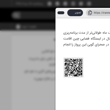
پنجشنبه، ۱۵ مرداد ۱۴۰۵
تصویر
عضویت | ورود
اه طولانی‌تر از مدت برنامه‌ریزی
سال در ایستگاه فضایی چین اقامت
مطالب این صفحه
 ۱۴۰۵
و ۲۳» را از مقر پرتاب ماهواره جیوکوان در صحرای گوبی این پرواز را انجام
مسیری در جهت خودکفایی
«بازیافت زیستی» راهی برای مدیریت
پسماندهای کشاورزی
افزایش بازده توربین‌های گازی با علم نانو
ایده «دولت جنگ و دفاع میهنی»
حوزه فاوا
فناوری
کهکشان
تازه‌های موبایل