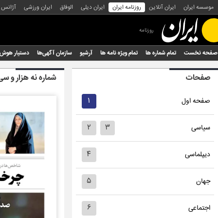
موسسه ایران
ایران آنلاین
روزنامه ایران
ایران دیلی
الوفاق
ایران ورزشی
آژانس
روزنامه
صفحه نخست
تمام شماره ها
تمام ویژه نامه ها
آرشیو
سازمان آگهی‌ها
دستیار هوش
صفحات
شماره نه هزار و سی
۱
صفحه اول
۲
۳
سیاسی
۴
دیپلماسی
۵
جهان
۶
اجتماعی