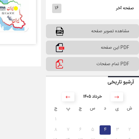
۱۶
صفحه آخر
مشاهده تصویر صفحه
PDF این صفحه
PDF تمام صفحات
آرشیو تاریخی
۱۴۰۵ خرداد
ش
ی
د
س
چ
پ
ج
۱
۸
۷
۶
۵
۴
۳
۲