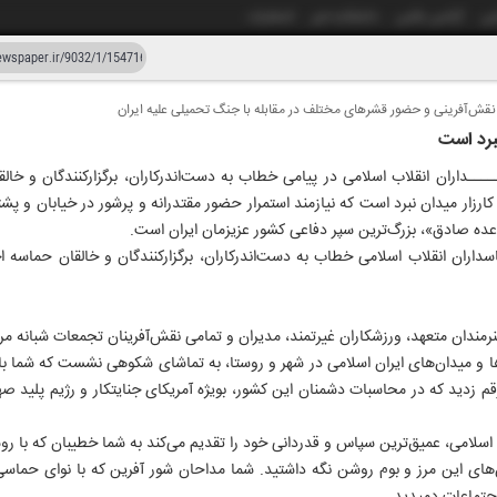
شی
آژانس عکس
دانشکده خبر
انتشارات
 نقش‌آفرینی و حضور قشرهای مختلف در مقابله با جنگ تحمیلی علیه ایران
دستیار هوش مصنوعی
نسخه قدیمی
نبرد است
ار و سی و دو
ـــداران انقلاب اسلامی در پیامی خطاب به دست‌اندرکاران، برگزارکنندگان و خا
۰۲ خردا
کارزار میدان نبرد است که نیازمند استمرار حضور مقتدرانه و پرشور در خیابان و پشت
ه صادق»، بزرگ‌ترین سپر دفاعی کشور عزیزمان ایران است.
سداران انقلاب اسلامی خطاب به دست‌اندرکاران، برگزارکنندگان و خالقان حماسه 
رمندان متعهد، ورزشکاران غیرتمند، مدیران و تمامی نقش‌آفرینان تجمعات شبانه مر
ا و میدان‌های ایران اسلامی در شهر و روستا، به تماشای شکوهی نشست که شما با
م زدید که در محاسبات دشمنان این کشور، بویژه آمریکای جنایتکار و رژیم پلید صه
اسلامی، عمیق‌ترین سپاس و قدردانی خود را تقدیم می‌کند به شما خطیبان که با رو
های این مرز و بوم روشن نگه داشتید. شما مداحان شور آفرین که با نوای حماسی 