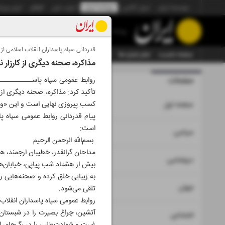
موسسه ایران
ایران آنلاین
روزنامه ایران
ایران دیلی
الوفاق
ایران ورز
روزنامه
قدردانی سپاه پاسداران انقلاب اسلامی از
صفحه نخست
تمام شماره ها
تمام ویژه نامه ها
آرشیو
سازمان آگهی‌ها
مذاکره، صحنه دیگری از کارزار 
صفحات
شماره نه هز
روابط عمومی سپاه پاســــــــــــ
تأکید کرد: مذاکره، صحنه دیگری از 
۱
کسب پیروزی نهایی است و این «وعد
صفحه اول
پیام قدردانی روابط عمومی سپاه پا
است:‌
۲
۳
سیاسی
بسم‌الله الرحمن الرحیم
مداحان گرانقدر، خطیبان ارجمند، هن
۴
دیپلماسی
بیش از هشتاد شب پیاپی، خیابان‌ه
به زیبایی خلق کرده و صحنه‌هایی رق
۵
جهان
تلقی می‌شود.
روابط عمومی سپاه پاسداران انقلاب 
آتشین، چراغ بصیرت را در شبستان‌
۶
اجتماعی