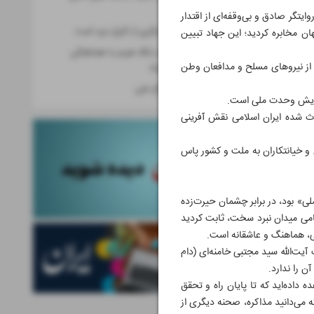
است
یتگر صادق و بی‌وقفه‌ای از اقتدار
مذاکره، صحنه دیگری از کارزار نبرد است
ان مخابره کردید؛ این جهاد تبیین
عبور 35 کشتی از تنگه هرمز با هماهنگی
ت از نیروهای مسلح و مدافعان وطن
نیروی دریایی سپاه
ده‌گانه دولت دفاع ملی
نمایش وحدت ملی است.
وث شده ایران اسلامی نقش آفرینی
و خیانتکاران به ملت و کشور پاس
» بود، در برابر چشمان حیرت‌زده
ظامی میدان نبرد سخت، ثابت کردید
هنی، هماهنگ و عاشقانه است.
یت‌الله سید مجتبی خامنه‌ای (دام
ن را ندارد.
داده‌اید که تا پایان راه و تحقق
ه می‌دانید مذاکره، صحنه دیگری از