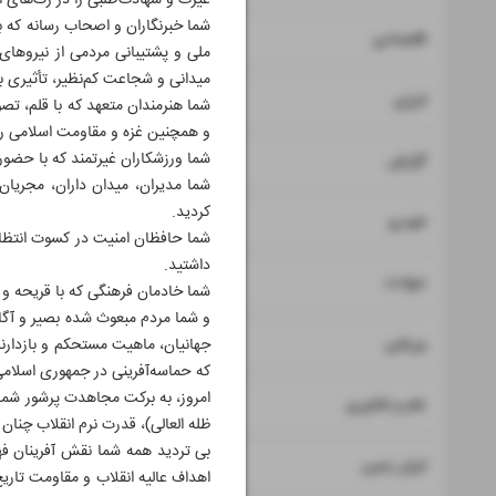
غیرت و شهادت‌طلبی را در رگ‌های ا
شما خبرنگاران و اصحاب رسانه که با
۷
اقتصادی
ملی و پشتیبانی مردمی از نیروهای 
میدانی و شجاعت کم‌نظیر، تأثیری ب
۸
انرژی
شما هنرمندان متعهد که با قلم، تص
و همچنین غزه و مقاومت اسلامی را 
۹
شما ورزشکاران غیرتمند که با حضو
گزارش
شما مدیران، میدان داران، مجریان
کردید.
۱۰
خودرو
شما حافظان امنیت در کسوت انتظام
داشتید.
۱۱
حوادث
شما خادمان فرهنگی که با قریحه و ذ
و شما مردم مبعوث شده بصیر و آگا
۱۲
ورزشی
جهانیان، ماهیت مستحکم و بازدارند
که حماسه‌آفرینی در جمهوری اسلامی 
امروز، به برکت مجاهدت پرشور شما 
۱۳
علم و فناوری
ظله العالی)، قدرت نرم انقلاب چنان 
بی تردید همه شما نقش آفرینان فهی
۱۴
ایران زمین
اهداف عالیه انقلاب و مقاومت تاریخ