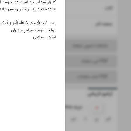
کارزار میدان نبرد است که نیازمند
۱۵
کتاب
«وعده صادق»، بزرگ‌ترین سپر دفاع
وَمَا النَّصْرُ إِلَّا مِنْ عِنْدِ‌الله الْعَزِیزِ الْحَکیم
۱۶
صفحه آخر
روابط عمومی سپاه پاسداران
انقلاب اسلامی
مشاهده تصویر صفحه
PDF این صفحه
PDF تمام صفحات
آرشیو تاریخی
۱۴۰۵ خرداد
ش
ی
د
س
چ
پ
ج
۱