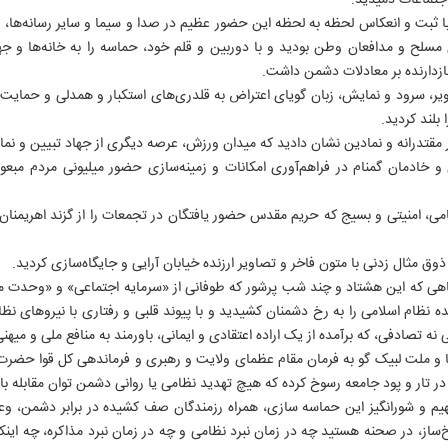
جتماعات دمیدید.
 ثبت و انعکاس لحظه به لحظه این حضور عظیم در صدا و سیما و سایر رسانه‌ها، روا
مسلح و مدافعان وطن بودید و با دوربین و قلم خود، حماسه را به خانه‌ها و جه
ازدارنده بر معادلات دشمن داشت.
ویر، سرود و نمایش، زبان گویای اعتراض به قلدری‌های استکبار و همدلی و حمای
بلند کردید.
ر مقتدرانه و نمادین نشان دادید که میدان ورزش، عرصه دیگری از جهاد تبیین و 
 و خادمان گمنام در فراهم‌آوری امکانات و زمینه‌سازی حضور میلیونی مردم مبع
ی، امنیتی و بسیج که حریم مقدس حضور یافتگان در تجمعات را از گزند اهریمنان 
وق مثال زدنی با متون فاخر و تصاویر ارزنده خیابان آرایی و جایگاه‌سازی کردید.
هی که این هشتاد و چند شب پرشور که طوفانی از «سرمایه اجتماعی» و «وحدت ملی
ه نظام اسلامی را به رخ دشمنان کشیدید و با پیوند قلبی و رفتاری با نیروهای ن
نه تصادفی، که برآمده از یک اراده اعتقادی و ایمانی، باورمند به منافع ملی و می
و ملت لبیک گو به فرمان مقام عظمای ولایت و رهبری و فرماندهی کل قوا حضرت آ
در تار و پود جامعه رسوخ کرده که هیچ تهدید نظامی یا روانی دشمن توان مقابله با آ
م و شورانگیز این حماسه سازی، همراه رزمندگان صف کشیده در برابر دشمن، وعده 
‌ساز، در صحنه هستید چه در زمان نبرد نظامی و چه در زمان نبرد مذاکره، چه اینک