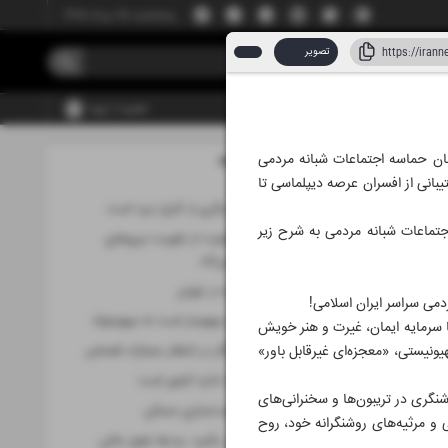
پنجشنبه، ۱۵ مرداد ۱۴۰۵
تصویر
عضویت | ورود
لقان حماسه اجتماعات شبانه مردمی
مطالب این صفحه
د ۱۴۰۵
یبانی از افسران عرصه دیپلماسی تا
مذاکره، صحنه دیگری از کارزار نبرد است
اجتماعات شبانه مردمی به شرح زیر
دولت با تمام ظرفیت از تقویت نیروهای
مسلح حمایت می‌کند
عاصم منیر دوباره در تهران
دمی سراسر ایران اسلامی!
دولت وفاق ملی سهم‌ساز است نه سهم‌خواه
 سرمایه ایمان، غیرت و هنر خویش
یونیستی، «معجزه‌ای غیرقابل باور»
قاتل بانوی خبرنگار در انتظار مجازات قصاص
واقع‌بینی ضرورت اداره کشور است
شنگری در تریبون‌ها و سخنرانی‌های
ویترینی برای قیمت‌سازی مسکن
و مرثیه‌های روشنگرانه خود، روح
به باران دل‌خوش نکنید، سدها هنوز خالی