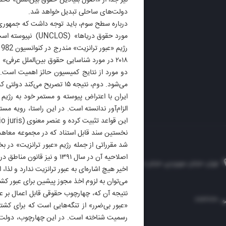
نیز جدا از «اصول بنیادین حقوق بین‌الملل» تح
ایران 
دولت‌های ساحلی تبدیل خواهد شد.
الوفاق
DAILY
مورد حقوق دریاها» (UNCLOS) نپیوسته است. بنابراین جز در مواردی که به حقوق بین‌الملل عرفی تبدیل شده باشد، ملزم به مقررات آنها نیست.
۲۰۱۸ در مورد شناسایی حقوق بین‌الملل عرف
می‌شود. دوم، نتیجه ۱۵ تصریح می‌کند دولتی که در جریان شکل‌گیری یک قاعده، به طور مستمر و آشکار به آن اعتراض کند، ملزم به رعایت آن نیست.
این قواعد تثبیت کرده و عنصر معنوی (opinio juris) لازم برای شکل‌گیری هنجار عرفی را به چالش کشیده است.
نخستین سند قابل استناد که در مجموعه معاه
تهران، خیابان سهروردی، خیابان خرمشهر، نرسیده به مصلی، موسسه فرهنگی-مطبوعاتی ایران
اخیر هیچ اشاره‌ای به عبور ترانزیت ندارد و لذا
می‌توان به لزوم اخذ مجوز پیشین برای عبور ک
نتیجه آن که، چهارچوب حقوقی قابل اعمال بر عبور
۸۸۷۶۱۲۵۴
۳۰۰۰۴۵۱۲۱۳
۸۸۷۶۱۷۲۰
رسمیت شناخته است. در این چهارچوب، دولت س