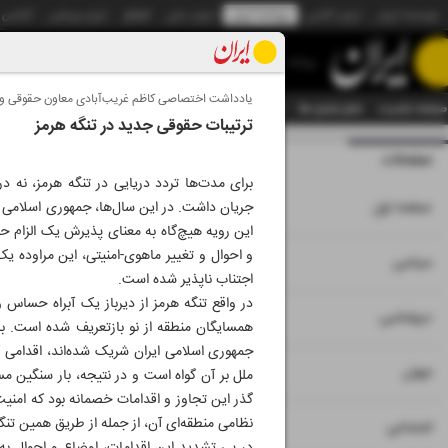
موسسه ایران
ایران آنلاین
روزنامه ایران
ایران دیلی
الوفاق
ایران ورزشی
آژانس
روزنامه
یادداشت اختصاصی کاظم غریب‌آبادی معاون حقوقی و بین
صفحه نخست
تمام شماره ها
تمام ویژه نامه ها
آرشیو
سازمان آگهی‌ها
دستیار هوش
ترتیبات حقوقی جدید در تنگه هرمز
صفحات
شماره نه هزار و س
۱
صفحه اول
جریان داشت. در این سال‌ها، جمهوری اسلامی ایر
این رویه هیچ‌گاه به معنای پذیرش یک الزام ح
و احوال و تغییر ماهوی-امنیتی، این مراوده ی
۲
۳
سیاسی
اجتناب ناپذیر شده است.
در واقع تنگه هرمز از دیرباز یک آبراه حساس و
۴
دیپلماسی
همسایگان منطقه از نو بازتعریف شده است. ب
۵
جهان
ملل بر آن گواه است و در نتیجه، بار سنگین م
گذر این تجاوز و اقدامات خصمانه بود که امنیت 
نظامی منطقه‌ای آن، از جمله از طریق همین تنگه 
۶
اجتماعی