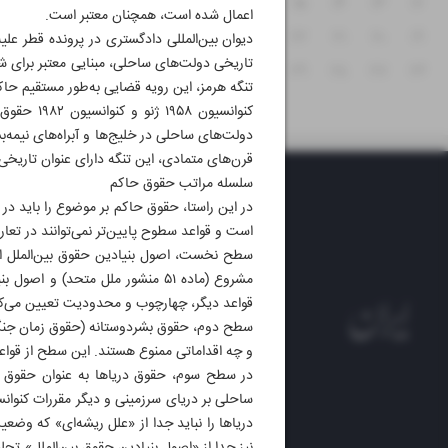
۱۸
۱۷
۱۶
۱۵
۱۴
۱۳
۱۲
اعمال شده است، همچنان معتبر است.
۲۵
۲۴
۲۳
۲۲
۲۱
۲۰
۱۹
دیوان بین‌المللی دادگستری در پرونده قطر عل
تاریخی دولت‌های ساحلی، مبنایی معتبر برای 
۳۱
۳۰
۲۹
۲۸
۲۷
۲۶
تنگه هرمز، این رویه قضایی به‌طور مستقیم حاکم
کنوانسیو
دولت‌های ساحلی در خلیج‌ها و آبراه‌های نیمه‌ب
قرن‌های متمادی، این تنگه دارای عنوان تاریخ
سلسله مراتب حقوق حاکم
در این راستا، حقوق حاکم بر موضوع را باید در 
است و قواعد سطوح پایین‌تر نمی‌توانند در تعا
مشروع (ماده ۵۱ منشور ملل متحد)
قواعد دیگر، چهارچوب و محدودیت تعیین می‌کن
سطح دوم، حقوق بشردوستانه (حقوق زمان جنگ) 
و چه اقداماتی ممنوع هستند. این سطح از قوا
در سطح سوم، حقوق دریاها به عنوان حقوق تخ
روزنام
دریاها را نباید جدا از «علل ریشه‌ای» که وضع
روزنامه