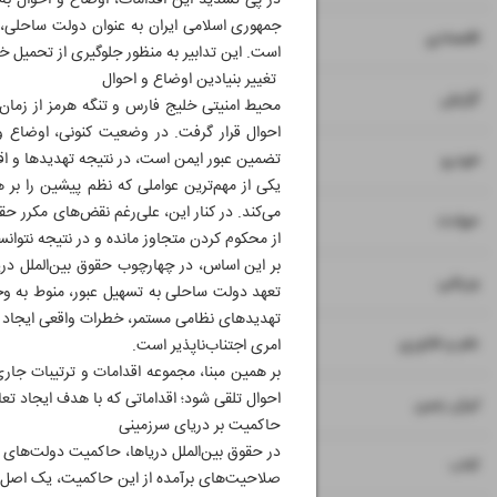
در پی تشدید این اقدامات، اوضاع و احوال ب
جمهوری اسلامی ایران به عنوان دولت ساحلی، خ
۷
۸
اقتصادی
است. این تدابیر به منظور جلوگیری از تحمیل خ
تغییر بنیادین اوضاع و احوال
۹
گزارش
محیط امنیتی خلیج فارس و تنگه هرمز از زمان
احوال قرار گرفت. در وضعیت کنونی، اوضاع و 
۱۰
تضمین عبور ایمن است، در نتیجه تهدیدها و اقدامات مکرر ناقض بند ۴ از ماده ۲
خودرو
یکی از مهم‌ترین عواملی که نظم پیشین را بر هم
می‌کند. در کنار این، علی‌رغم نقض‌های مکرر حق
۱۱
حوادث
از محکوم کردن متجاوز مانده و در نتیجه نتوانس
بر این اساس، در چهارچوب حقوق بین‌الملل دریاها
۱۲
ورزشی
تعهد دولت ساحلی به تسهیل عبور، منوط به وج
تهدیدهای نظامی مستمر، خطرات واقعی ایجاد کرد
۱۳
علم و فناوری
امری اجتناب‌ناپذیر است.
بر همین مبنا، مجموعه اقدامات و ترتیبات جاری
احوال تلقی شود؛ اقداماتی که با هدف ایجاد تعا
۱۴
ایران زمین
حاکمیت بر دریای سرزمینی
در حقوق بین‌الملل دریاها، حاکمیت دولت‌های 
۱۵
کتاب
صلاحیت‌های برآمده از این‌ حاکمیت، یک اصل بن