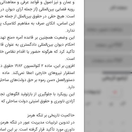
۱۶
صفحه آخر
رویه قضایی بین‌المللی (از جمله آرای دیوان
است: هیچ حقی در حقوق بین‌الملل از جمله حق ع
این اساس، اتکای صرف به مفاهیم کلاسیک پ
مشاهده تصویر صفحه
ندارد.
احکام دیوان بین‌المللی دادگستری به ‌عنوان قاع
PDF این صفحه
تأکید کرد که هرگونه حضور یا اقدام نظامی خا
است.
PDF تمام صفحات
افزون بر ای
آرشیو تاریخی
دستورالعمل «سن رمو» بر حق دولت‌های ساحل
دارد.
۱۴۰۵ اردیبهشت
این رویکرد با جلوگیری از بازتولید الگوهای تجا
آزادی ناوبری و حقوق امنیتی دولت ساحلی که در
ش
ی
د
س
چ
پ
ج
۴
۳
۲
۱
حاکمیت تاریخی بر تنگه هرمز
در تدوین ترتیبات مدیریت عبور در تنگه هرمز،
۱۱
۱۰
۹
۸
۷
۶
۵
داوری مورد تأکید قرار گرفته است. بر این اسا