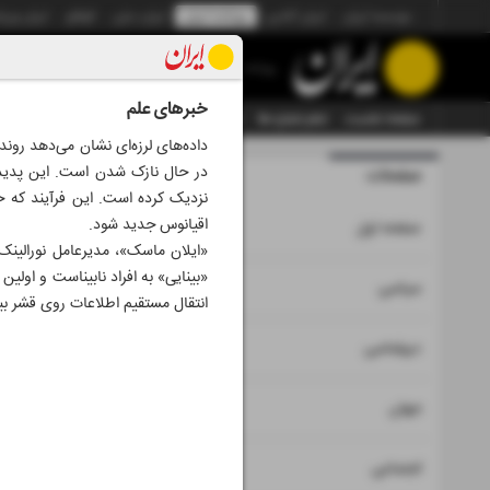
موسسه ایران
ایران آنلاین
روزنامه ایران
ایران دیلی
الوفاق
ایران ورز
روزنامه
خبرهای علم
صفحه نخست
تمام شماره ها
تمام ویژه نامه ها
آرشیو
سازمان آگهی‌ها
داده‌های لرزه‌ای نشان می‌دهد رون
در حال نازک شدن است. این پدیده
صفحات
شماره نه ه
اقیانوس جدید شود.
۱
صفحه اول
«ایلان ماسک»، مدیرعامل نورالینک،
۲
۳
سیاسی
انتقال مستقیم اطلاعات روی قشر بین
۴
دیپلماسی
۵
جهان
۶
اجتماعی