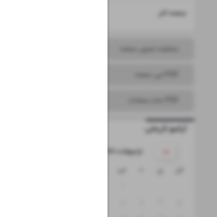
۱۶
صفحه آخر
مشاهده تصویر صفحه
PDF این صفحه
PDF تمام صفحات
آرشیو تاریخی
۱۴۰۵ اردیبهشت
ش
ی
د
س
چ
پ
ج
۴
۳
۲
۱
۱۱
۱۰
۹
۸
۷
۶
۵