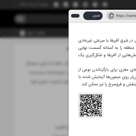
جمعه، ۱۶ مرداد ۱۴۰۵
تصویر
عضویت | ورود
 در شرق آفریقا با سرعتی غیرعادی
منطقه را به آستانه گسست نهایی
مطالب این صفحه
 به جدایی بخش‌هایی از آفریقا و شکل‌گیری یک
تنظیم‌گری هوشمند، نقشه راه ایران دیجیتال
ای مغزی برای بازگرداندن نوعی از
کار روابط ‌عمومی، ترمیم اعتماد مردم است
 خواهد شد. این فناوری که پیش‌تر روی میمون‌ها آزمایش شده، با
منشور حقوق کاربران اینترنت تدوین شود
ابنفش و فروسرخ را نیز ممکن کند.
حوزه فاوا
کوتاه از فناوری
تازه‌های موبایل
کهکشان
همراه با غول‌های فناوری