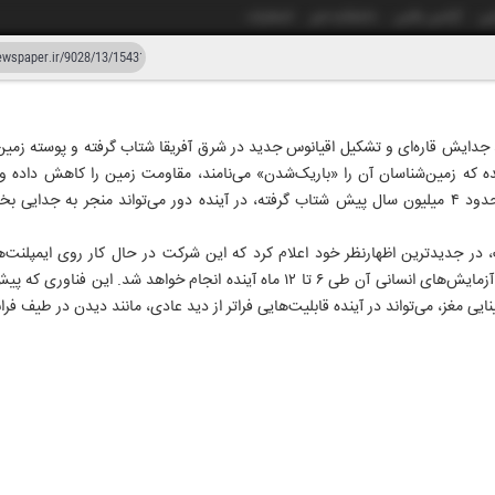
شی
آژانس عکس
دانشکده خبر
انتشارات
دستیار هوش مصنوعی
نسخه قدیمی
د جدایش قاره‌ای و تشکیل اقیانوس جدید در شرق آفریقا شتاب گرفته و پوسته زمین
 که زمین‌شناسان آن را «باریک‌شدن» می‌نامند، مقاومت زمین را کاهش داده و 
زار و بیست و هشت
۲۸ اردیبهشت ۱۴۰۵
نزدیک کرده است. این فرآیند که حدود ۴ میلیون سال پیش شتاب گرفته، در آینده دور می‌تواند منجر
 در جدیدترین اظهارنظر خود اعلام کرد که این شرکت در حال کار روی ایمپلنت‌ه
«بینایی» به افراد نابیناست و اولین آزمایش‌های انسانی آن طی ۶ تا ۱۲ ماه آینده انجام
ایی مغز، می‌تواند در آینده قابلیت‌هایی فراتر از دید عادی، مانند دیدن در طیف فر