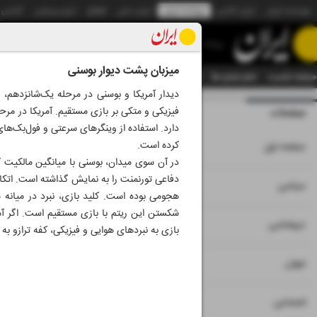
موسسه ایران
ایران آنلاین
روزنامه ایران
ایران دیلی
الوفاق
ایران ورزشی
آژانس
روزنامه
میزبان پشت دیوار بوسنی
صفحه نخست
تمام شماره ها
تمام ویژه نامه ها
آرشیو
سازمان آگهی‌ها
دستیار هوش
دیدار آمریکا و بوسنی در مرحله یک‌شانزدهم،
صفحات
شماره نه هزار و 
دارد. استفاده از وینگرهای سرعتی و فول‌بک‌های
کرده است.
۱
صفحه اول
دفاعی تورنمنت را به نمایش گذاشته است. اتکای 
۲
۳
سیاسی
هجومی بوده است. کلید بازی، نبرد در میانه م
شکستن این ریتم با بازی مستقیم است. اگر آ
۴
دیپلماسی
بازی به نبردهای هوایی و فیزیکی، کفه ترازو ب
۵
جهان
۶
اجتماعی