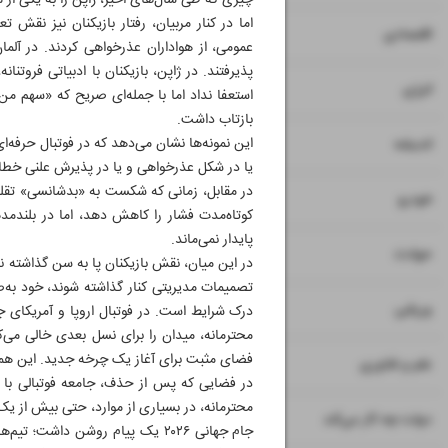
چیزی که طی سال‌های اخیر، ژاپن را به یکی از م
اما در کنار مربیان، رفتار بازیکنان نیز نقش 
۷
اقتصادی
عمومی، از هواداران عذرخواهی کردند. در آلم
پذیرفتند. در ژاپن، بازیکنان با ادبیاتی فروتن
۸
انرژی
استعفا نداد اما با جمله‌ای صریح که «سهم من
بازتاب داشت.
۹
این نمونه‌ها نشان می‌دهد که در فوتبال حرفه
اندیشه
یا در شکل عذرخواهی و یا در پذیرش علنی خطاها 
در مقابل، زمانی که شکست به «بدشانسی» تقلی
۱۰
خودرو
کوتاه‌مدت فشار را کاهش دهد، اما در بلندمدت
پایدار نمی‌ماند.
۱۱
حوادث
در این میان، نقش بازیکنان پا به سن گذاشته نیز
تصمیمات مدیریتی کنار گذاشته شوند، خود به‌صو
۱۲
ورزشی
درک شرایط است. در فوتبال اروپا و آمریکای جنو
محترمانه، میدان را برای نسل بعدی خالی می‌کن
فضای مثبت برای آغاز یک چرخه جدید. این همان
۱۳
علم و فناوری
در فضایی که پس از حذف، جامعه فوتبالی با ن
محترمانه، در بسیاری از موارد، حتی بیش از یک
۱۴
دولت چه کار می‌کند
جام جهانی ۲۰۲۶ یک پیام روشن داش