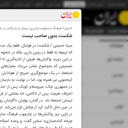
موسسه ایران
ایران آنلاین
روزنامه ایران
ایران دیلی
الوفاق
ایران ورزشی
آژانس
روزنامه
«ایران» فرهنگ مسئولیت‌پذیری مربیان و بازیکنان در جام جهانی ۲۰۲۶ را ب
صفحه نخست
تمام شماره ها
تمام ویژه نامه ها
آرشیو
سازمان آگهی‌ها
دستیار هوش
شکست بدون صاحب نیست
صفحات
شماره نه هزار و 
که تیم‌ها نه فقط در زمین بازی، بلکه در «نحوه
۱
صفحه اول
در این دوره، واکنش‌ها طیفی از کناره‌گیری تا
تصمیمی که به‌وضوح نشان می‌داد معیارهای مو
استعفا، در یک موضع‌گیری صریح از هواداران ع
۲
۳
سیاسی
کره‌جنوبی نیز همراه بود، اما در نهایت به بازسا
در جمهوری چک، میروسلاو کوبک پس از حذف 
۴
دیپلماسی
اعتراف، هرچند پس از ناکامی، اما بخشی از ف
تیمش استعفا داد. در آلمان، یولیان ناگلزمان 
۵
جهان
در عین حال تأکید کرد از چالش فرار نمی‌کند. ا
در ژاپن نیز، واکنش‌ها در چارچوب فرهنگ سازمان
چرخه آماده‌سازی» سخن گفت و وعده اصلاحات ت
۶
اجتماعی