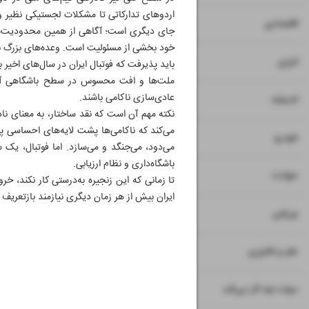
اردوهای تدارکاتی تا مشکلات لجستیکی نظیر وی
۷
اقتصادی
جای دیگری است؛ آگاهی از همین محدودیت‌ها 
خود بخشی از مسئولیت است. وعده‌های بزرگ بدون
۸
انرژی
باید پذیرفت که فوتبال ایران در سال‌های اخی
ملت‌ها و افت محسوس در سطح باشگاهی آسیا، 
عادی‌سازی ناکامی باشند.
۹
اندیشه
نکته مهم آن است که نقد ساختار، به معنای نا
می‌کند که ناکامی‌ها پشت لایه‌های احساسی پنه
۱۰
خودرو
می‌دود، می‌جنگد و می‌سازد. اما فوتبال، یک س
باشگاه‌داری و نظام ارزیابی.
۱۱
حوادث
تا زمانی که این زنجیره به‌درستی کار نکند، 
ایران بیش از هر زمان دیگری نیازمند بازتعری
۱۲
ورزشی
۱۳
علم و فناوری
۱۴
دولت چه کار می‌کند