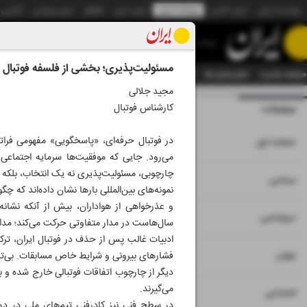
موسسه ایران
ایران آنلاین
روزنامه ایران
ایران دیلی
الوفاق
ایران ورزشی
آژانس
روزنامه
مسئولیت‌پذیری؛ بخشی از فلسفه فوتبال
صفحه نخست
تمام شماره ها
تمام ویژه نامه ها
آرشیو
سازمان آگهی‌ها
دستیار هوش
مجید جلالی
کارشناس فوتبال
صفحات
شماره نه هزار و 
۱
در فوتبال حرفه‌ای، «پاسخگویی» مفهومی ف
صفحه اول
می‌رود. جایی که موفقیت‌ها سرمایه اجتماعی 
چارچوبی، مسئولیت‌پذیری نه یک انتخاب، بلکه بخشی از DNA و فلسفه
۲
۳
سیاسی
نمونه‌های بین‌المللی بارها نشان داده‌اند که 
و عذرخواهی از هواداران، بیش از آنکه نشانه
۴
دیپلماسی
سال‌هاست در مدار متفاوتی حرکت می‌کند؛ مدار
ادبیات غالب پس از حذف در فوتبال ایران، ترک
۵
جهان
فشارهای بیرونی و شرایط خاص مسابقات. بی‌تردید
دیگر از چارچوب اتفاقات فوتبالی خارج شده و ب
می‌گیرند.
۶
اجتماعی
در سطح فنی نیز کادرفنی تیم‌های ملی در دوره