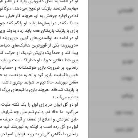
او در ادامه به شکل دقیق‌تری وارد فاز آنالیز ف
۷
اقتصادی
ندادن اجازه چرخش به او، هرچند کار خیلی سخت
به یک کنند. در ارسال‌ها نباید او را گم کنند چ
۸
انرژی
بازی با بلژیک بازیکنان همه باید زیاد بدوند و
او در ادامه به توانمندی‌های کوین دی‌بروینه
۹
اندیشه
«دی‌بروینه یکی از قوی‌ترین هافبک‌های دنیاست
پیدا کند و حتماً یک بازیکن نزدیک او حرکت ک
بین خط دفاعی حریف او خطرناک است و نباید باز
۱۰
خودرو
رضایی، بر ضرورت بازی هوشمندانه و حساب‌شده
خیلی باکیفیت بازی کرد و اجازه موقعیت به حریف
۱۱
حوادث
مقابل نیوزیلند حالا تیم ما شرایط بهتری داشته ب
با بلژیک شده‌اند. هرچند بازی با تیم‌های بزرگ ان
۱۲
ورزشی
به تیم می‌کند.»
او دو گل ایران در بازی اول را یک نکته مثبت 
۱۳
می‌گیرد. ما حالا نمی‌دانیم تیم ملی چه شرای
زیست بوم
طبق نفراتش و اطلاع از ضعف و قوت حریف سیست
اول دو گل زده است با اینکه به نیوزیلند تیم هش
۱۴
ایران زمین
رضایی با نگاهی کلی‌تر به روند فوتبال آسیا در 