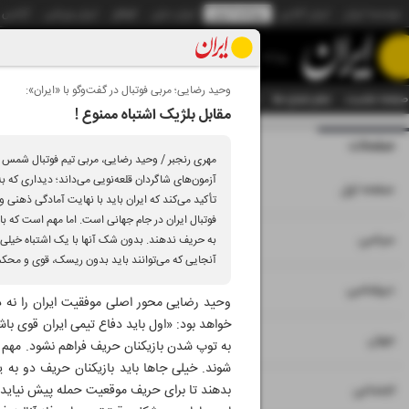
موسسه ایران
ایران آنلاین
روزنامه ایران
ایران دیلی
الوفاق
ایران ورزشی
آژانس
روزنامه
وحید رضایی؛ مربی فوتبال در گفت‌و‌گو با «ایران»:
صفحه نخست
تمام شماره ها
تمام ویژه نامه ها
آرشیو
سازمان آگهی‌ها
دستیار هوش
مقابل بلژیک اشتباه ممنوع !
صفحات
شماره نه هزار و پنج
آزمون‌های شاگردان قلعه‌نویی می‌داند؛ دیداری که ب
۱
صفحه اول
تأکید می‌کند که ایران باید با نهایت آمادگی ذهنی
فوتبال ایران در جام جهانی است. اما مهم است که 
۲
۳
سیاسی
به حریف ندهند. بدون شک آنها با یک اشتباه خیلی سری
آنجایی که می‌توانند باید بدون ریسک، قوی و محکم ب
۴
دیپلماسی
وحید رضایی محور اصلی موفقیت ایران را نه در
خواهد بود: «اول باید دفاع تیمی ایران قوی باش
۵
جهان
به توپ شدن بازیکنان حریف فراهم نشود. مهم 
شوند. خیلی جاها باید بازیکنان حریف دو به 
۶
اجتماعی
بدهند تا برای حریف موقعیت حمله پیش نیاید.