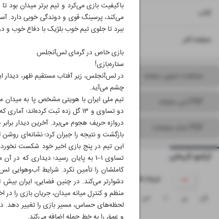
باکیفیت بازی می‌کرد و تیم برتر میدان بود تا
۱۵
کتاب
می‌کند، پرسینگ قوی و دوندگی خوبی دارد. آسیای
ببرد تا جلوی تیم خوب بلژیک با دفاع خوب و دو
۱۶
صفحه آخر
بازی خاص در گرمای لس‌آنجلس
ستاره‌بازی!
مشاهده تصویر صفحه
در لس‌آنجلس، زیر آفتاب مستقیم ظهر، دیدار ایر
چشم می‌آید.
تیم ملی ایران با هویتی مشخص پا به میدان می‌
PDF این صفحه
دو تساوی و ۱۳ گل زده ثبت کرده‌ا
دروازه حریف هجوم می‌برد. آخرین دیدار برابر نی
PDF تمام صفحات
بازگشت و نتیجه را جبران کرد؛ نشانه‌ای روشن
آرشیو تاریخی
تساوی ۱–۱ به پایان رسید؛ دیداری که 
کاملشان را تأمین نکرد. شرایط آب‌وهوایی لس‌آ
۱۴۰۵ خرداد
دشوارتر می‌‌کند. در چنین فضایی، ایران بیش 
منظم و کنترل میانه میدان، جریان بازی را در اخ
ش
ی
د
س
چ
پ
ج
لحظه‌های حساس، مسیر بازی را تغییر دهد. در 
۱
و عمق را به خط حمله اضافه می‌کند.