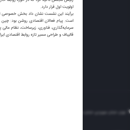
رئیس مجلس تأکید کرد که در حوزه روابط خارجی
اولویت اول قرار دارد.
روزنام
برآیند این نشست نشان داد بخش خصوصی از ی
روزنامه
است. پیام فعالان اقتصادی روشن بود: چین مه
ایران 
سرمایه‌گذاری، فناوری، زیرساخت، نظام مالی 
الوفاق
DAILY
قالیباف و طراحی مسیر تازه روابط اقتصادی ایر
تهران، خیابان سهروردی، خیابان خرمشهر، نرسیده به مصلی، موسسه فرهنگی-مطبوعاتی ایران