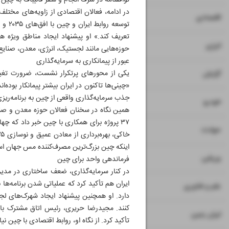
توافقنامه در شرف انجام و سفر قالیباف به چین 
در ادامه، فعالان اقتصادی از زاویه‌های مختلف 
۷
اقتصادی
تعریف کند.» او پیشنهاد ایجاد مناطق ویژه 
۸
انرژی
حوزه‌هایی مانند لجستیک، انرژی، معدن، صنایع
عبور از پیمانکاری به سرمایه‌گذاری
۹
یکی از محورهای پرتکرار نشست، ضرورت تغیی
گزارش
«چینی‌ها تاکنون در ایران بیشتر پیمانکار بوده‌
جذب سرمایه‌گذاری واقعی از چین به برنامه‌ریزی
۱۰
خودرو
همین نگاه در سخنان فعالان حوزه معدن و صنا
۳۷ پروژه برای همکاری با چین خبر داد که چه
۱۱
حوادث
اینکه چین بزرگ‌ترین مصرف‌کننده مس جهان ا
۱۲
ورزشی
فرماندهی واحد برای چین
در کنار سرمایه‌گذاری، ضعف ساختاری در مد
ایران هم تأکید کرد که عملیاتی شدن برنامه‌ها
۱۳
علم و فناوری
دارد. او همچنین پیشنهاد ایجاد شهرک‌های لج
کنند. مجیدرضا حریری، رئیس اتاق مشترک بازر
۱۴
ایران زمین
تأکید کرد. از نگاه او، روابط اقتصادی با چین 