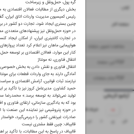
گره پول، حمل‌ونقل و زیرساخت
۱۵
کتاب
بخش دیگری از مطالبات فعالان اقتصادی به م
رئیس کمیسیون مدیریت واردات اتاق ایران، گف
۱۶
چنین بستری ایجاد شود، تجارت دو کشور در براب
صفحه آخر
در حوزه حمل‌ونقل نیز پیشنهادهای متعددی مط
در تجارت کانتینری ایران، از امکان ایجاد 
مشاهده تصویر صفحه
کنار این موارد، فعالان اقتصادی بر توسعه حمل‌و
انتقال فناوری، نه مونتاژ
PDF این صفحه
انتقال فناوری و نقش دادن به بخش خصوصی، د
آمادگی دارند به جای واردات قطعات برای مونتاژ
PDF تمام صفحات
نیازمند ثبات قوانین، آرامش اقتصادی و سیاس
آرشیو تاریخی
تولید نمی‌تواند به توسعه برسد.» محمدرضا سع
بود که به یادگیری سازمانی، ارتقای فناوری و ا
۱۴۰۵ خرداد
صادرات غیرنفتی کشور را دربرمی‌گیرد، خواس
ش
ی
د
س
چ
پ
ج
قالیباف: چین فقط مشتری نیست
۱