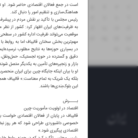
است در جمع فعالان اقتصادی حاضر شود. او تصر
۸
۷
۶
۵
۴
۳
۲
هماهنگ‌سازی و تنظیم امور را دنبال کند.
۱۵
۱۴
۱۳
۱۲
۱۱
۱۰
۹
رئیس مجلس با تأکید بر نقش مردم در پیشرفت ک
به ظرفیت‌های ایران اظهار کرد: کشور از نظ
۲۲
۲۱
۲۰
۱۹
۱۸
۱۷
۱۶
موقعیت می‌تواند ظرفیت اداره کشور در سطحی با
۲۹
۲۸
۲۷
۲۶
۲۵
۲۴
۲۳
مهم‌ترین بخش سخنان قالیباف اما به روابط ب
۳۰
۳۱
در بسیاری حوزه‌ها به نتایج مطلوب نرسیده‌ایم
دقیق و گسترده در حوزه لجستیک، حمل‌ونقل، ف
بازار و زنجیره‌های تأمین به یکدیگر متصل شوند
او با بیان اینکه جایگاه چین برای ایران منحص
بلکه یک شریک به تمام معناست.» قالیباف همچ
این بلوک‌بندی‌ها باشند.
بــــرش
اقتصاد در اولویت مأموریت چین
قالیباف در پایان از فعالان اقتصادی خواست 
خصوصی داشبوردی طراحی شود که هر روز نبض اق
اقتصادی پیگیری شود.»