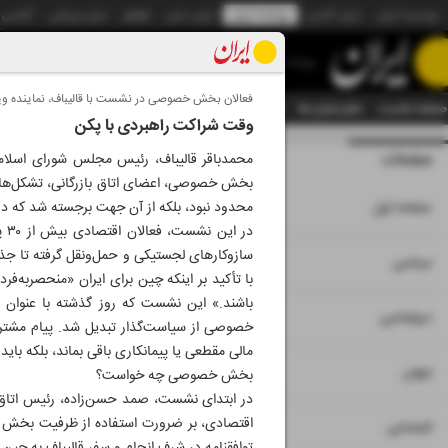
موسسه ایران
ایران آنلاین
روزنامه ایران
ایران دیلی
الوفاق
ایران ورزشی
آژانس
روزنامه
فعالان بخش خصوصی در نشست با قالیباف، نماینده ویژ
صفحه نخست
تمام شماره ها
تمام ویژه نامه ها
آرشیو
سازمان آگهی‌ها
دستیار هوش
وقت شراکت راهبردی با پکن
صفحات
شماره نه هزار و پنج
محمدباقر قالیباف، رئیس مجلس شورای اسلامی 
بخش خصوصی، اعضای اتاق بازرگانی، تشکل‌های 
۱
صفحه اول
محدود نبود، بلکه از آن جهت برجسته شد که در 
در
سازوکارهای لجستیکی و حمل‌ونقل گرفته تا جذب 
۲
۳
سیاسی
با تأکید بر اینکه چین برای ایران «منحصربه‌
باشند.» این نشست که روز گذشته با عنوان «
۴
دیپلماسی
خصوصی از سیاست‌گذار تبدیل شد. پیام مشترک
مالی مقطعی یا پیمانکاری باقی بماند، بلکه ب
۵
جهان
بخش خصوصی چه خواست؟
در ابتدای نشست، صمد حسن‌زاده، رئیس اتاق ب
اقتصادی، بر ضرورت استفاده از ظرفیت بخش خص
۶
اجتماعی