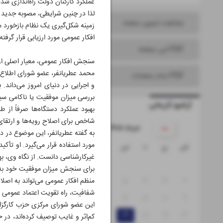
عملکرد کارکنان دولت راه‌اندازی ش
لذا در چنین شرایطی، مصوبه جدید ه
مشاهده تصویر صفحه
زمینه شکل‌گیری یک نظام بازخورد م
افکار عمومی مورد ارزیابی قرار گرف
PDF این صفحه
سنجش افکار عمومی، معیار اصلی ارز
محمد عطریانفر، عضو شورای اطلاع‌رس
PDF تمام صفحات
و اجرایی در دنیای امروز می‌داند.
بررسی میزان موفقیت یا ناکامی سی
آرشیو تاریخی
بهبود عملکرد دستگاه‌ها صرفاً از 
شاخص برای اصلاح رویه‌ها و ارتقای
۱۴۰۵ خرداد
به گفته عطریانفر، این موضوع در دا
مورد استفاده قرار می‌گیرد. او تأک
ش
ی
د
س
چ
پ
ج
غیرکارشناسی دانست. از نگاه وی، بهر
۱
برای سنجش میزان موفقیت خود به ا
۸
۷
۶
۵
۴
۳
۲
منظم افکار عمومی می‌تواند به اصل
شفافیت، راه تقویت اعتماد عمومی
۱۵
۱۴
۱۳
۱۲
۱۱
۱۰
۹
این عضو شورای مرکزی حزب کارگزارا
۲۲
۲۱
۲۰
۱۹
۱۸
۱۷
۱۶
کم‌اثر و غایب توصیف کرده‌اند، در 