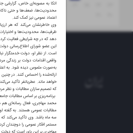
اتکا به مصوبه‌ای خاص، گزارشی جام
۲۹
۲۸
۲۷
۲۶
۲۵
۲۴
۲۳
محدودیت‌ها، ضعف‌ها و حتی ناکامی‌
۳۱
۳۰
اعتماد عمومی نیز کمک کند.
وی خاطرنشان می‌کند که هر ارزیاب
ظرفیت‌ها، محدودیت‌ها و اختیارات 
دهد که در چه شرایطی فعالیت کرده، 
این عضو شورای اطلاع‌رسانی دولت 
است. از نظر او، دولت خدمتگزار نبای
واقعی اقدامات دولت بر زندگی مردم
به‌صورت ملموس دیده شود. به اعتق
ارائه‌شده را احساس کنند. در چنین
خواهد ماند. عطریانفر تأکید می‌کن
که تصمیم سازان مطالبات و نظر مردم
برنامه‌ریزی بر اساس مطالبات جامع
محمد مهاجری، فعال رسانه‌ای هم 
مطالبات عمومی هستند. به گفته او، 
سه ماه باشد. وی تأکید می‌کند که
مستمر افکار عمومی را دوچندان کرد
مهاجری بر این باور است که دولت از