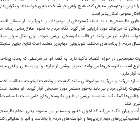
IRAN DAILY
آژانس عکس
دفاع مقدس
 را دولتی مردم‌محور معرفی کند، هیچ راهی جز شناخت دقیق خواسته‌ها و نگرانی‌های
انتشارات ایران
تاریخ معاصر
کار عمومی امکان‌پذیر است.
سازمان آگهی ها
تاریخ شفاهی
: «این نظرسنجی‌ها باید طیف گسترده‌ای از موضوعات را دربرگیرند؛ از مسائل اقتص
سر دلبران
عاتی که می‌تواند مورد ارزیابی قرار گیرد، نگاه مردم به نحوه اطلاع‌رسانی رسانه
علوم انسانی
ولت ندارند نیز می‌توانند در قالب نظرسنجی بررسی شوند. برای مثال میزان م
آثار زرشناس
قبال مردم از برنامه‌های مختلف تلویزیونی. مهاجری معتقد است نتایج چنین سنجش
روایت مردم
ت نظرسنجی در حوزه اقتصاد تأکید دارد. به گفته او، در شرایطی که بحث پرداخت یار
رح است، نظرسنجی‌ها می‌توانند تصویر روشنی از نیازها و اولویت‌های واقعی مرد
قرار دارد.
اشاره می‌کند و می‌گوید موضوعاتی مانند کیفیت و وضعیت اینترنت، مطالبات اجتم
اتی ایران
کیفیت زندگی مردم نیز باید به‌طور مستمر مورد سنجش قرار گیرند. او معتقد است
و چالش‌ها کمک کند، شایسته بررسی از طریق نظرسنجی‌های علمی است تا سیاست‌گذا
ری کنند.
۸۸۷۶۱
أت وزیران تأکید می‌کند که اجرای دقیق و مستمر این مصوبه یعنی انجام نظرسنجی‌ه
صمیم‌گیری‌های مهم ارزیابی‌ها و خواسته‌های مردم را بشناسد و آنها را عملیاتی کند.