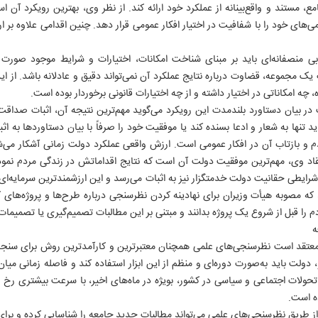
ع، مستند و واقع‌بینانه از عملکرد خود ارائه کند. از نظر وی، بهترین رویکرد آن 
های خود را با شفافیت در اختیار افکار عمومی قرار دهد. چنین اقدامی علاوه بر ار
ی منصفانه‌ای باید بر مبنای شناخت امکانات، اختیارات و شرایط موجود صورت گ
یک مجموعه، قضاوت درباره نتایج عملکرد آن نمی‌تواند دقیق و عادلانه باشد. از ای
چه امکاناتی در اختیار داشته و از چه اختیارات قانونی برخوردار بوده است.
در بیان دستاورد بلندمدت این رویکرد می‌گوید مهم‌ترین نتیجه آن، اثبات صداق
د تنها به شعار و ادعا بسنده کند یا موفقیت خود را صرفاً با بیان دستاوردها به اثب
 و بازتاب آن در افکار عمومی است. ارزش واقعی عملکرد دولت زمانی آشکار می‌ش
اد وی، مهم‌ترین موفقیت دولت آن است که نتایج اقداماتش در زندگی مردم نمود 
 شرایطی حقانیت دولت خدمتگزار نیز به اثبات می‌رسد و این ارزشمندترین سرمایه‌ا
د که مصوبه هیأت وزیران برای نهادینه کردن نظرسنجی درباره طرح‌ها و پروژه‌های
 را قبل از شروع یک پروژه بدانند و مبتنی بر این مطالبات تصمیم‌گیری یا تصمیمات 
ه
معتقد است نظرسنجی‌های علمی همچنان معتبرترین و کارآمدترین روش برای سن
روزنامه ها
سایت های برخط
انتشارات ایران
دولت باید به‌صورت دوره‌ای و منظم از این ابزار استفاده کند و فاصله زمانی میان
روزنامه ایران
موسسه ایران
رسانه و ارتباطات
 تحولات اجتماعی و سیاسی در کشور، بویژه در ماه‌های اخیر، با سرعت بیشتری 
ایران ورزشی
ایران آنلاین
انقلاب اسلامی
ه است.
الوفاق
ایران ورزشی
جبهه مقاومت
 طریق نظرسنجی‌های علمی می‌تواند مطالبات جدید جامعه را شناسایی کرده و برای پ