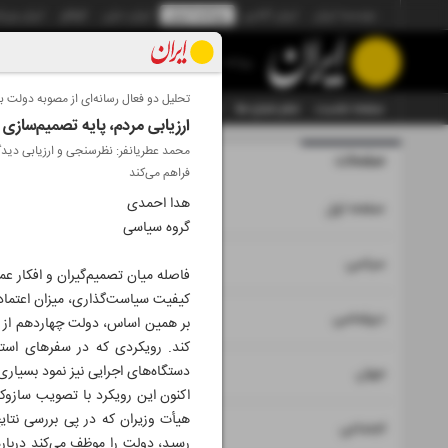
موسسه ایران
ایران آنلاین
روزنامه ایران
ایران دیلی
الوفاق
ایران ورز
روزنامه
تحلیل دو فعال رسانه‌ای از مصوبه دولت ب
صفحه نخست
تمام شماره ها
تمام ویژه نامه ها
آرشیو
سازمان آگهی‌ها
ارزیابی مردم، پایه تصمیم‌سازی
محمد عطریانفر: نظرسنجی و ارزیابی دیدگا
صفحات
شماره نه هز
فراهم می‌کند
هدا احمدی
۱
صفحه اول
گروه سیاسی
۲
۳
سیاسی
فاصله میان تصمیم‌گیران و افکار عم
کیفیت سیاست‌گذاری، میزان اعتماد 
۴
دیپلماسی
بر همین اساس، دولت چهاردهم از ا
کند. رویکردی که در سفرهای استا
۵
دستگاه‌های اجرایی نیز نمود بسیاری 
جهان
هیأت وزیران که در پی بررسی نتا
۶
اجتماعی
رسید، دولت را موظف می‌کند دربار