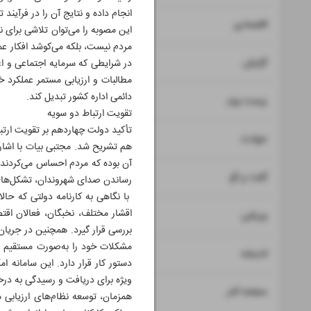
انجام داده و نتایج آن را در فرآیند 
۷
۸
اقتصادی
این مصوبه را می‌توان تلاشی برای 
مردم نیست، بلکه می‌کوشد افکار عم
۹
گزارش
در شرایطی که سرمایه اجتماعی و 
مطالبات و ارزیابی مستمر عملکرد خ
دائمی اداره کشور تبدیل کند.
۱۰
زیست بوم
تقویت ارتباط دو سویه
تأکید دولت چهاردهم بر تقویت ارت
۱۱
حوادث
هم تشریح شد. مجتبی بیات با اشار
آن بوده که مردم احساس می‌کردند 
۱۲
۱۳
گفت و گو
رساندن صدای شهروندان، تشکل‌های
با نگاهی به کارنامه دولتی که حا
اقشار مختلف، نخبگان، فعالان اق
۱۴
ورزشی
بررسی قرار گیرد. همچنین در جریان
۱۵
اندیشه
دستور کار قرار دارد. این سامانه ا
ویژه برای دریافت و رسیدگی به درخ
۱۶
صفحه آخر
همزمان، توسعه نظام‌های ارزیابی 