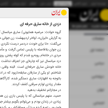
موسسه ایران
ایران آنلاین
روزنامه ایران
ایران دیلی
الوفاق
ایران ورزشی
آژانس
روزنامه
دزدی از خانه سارق حرفه ای
صفحه نخست
تمام شماره ها
تمام ویژه نامه ها
آرشیو
سازمان آگهی‌ها
دستیار هوش
گروه حوادث: مرضیه همایونی/ سارق میانسال ک
به گزارش «ایران»، اواخر اردیبهشت زن جوانی 
صفحات
شماره نه هزار و سی
می‌گفت: «تا برای خودت دردسر درست نکردی چاق
۱
زن جوان بلافاصله با پلیس تماس گرفت و مأمو
صفحه اول
مردی در خانه‌ام روبه‌رو شدم که کوله پشتی رو
دزد میانسال نیز که چاره‌ای جز اعتراف نداشت 
۲
۳
سیاسی
خانه خودش سارق حرفه‌ای است. البته وقتی من 
شناختم. او یکی از سارقان سابقه‌داربود که در
۴
دیپلماسی
باتوجه به اظهارات سارق دستگیر شده، کارآگاه
مقدار زیادی لوازم سرقتی کشف کردند.
۵
جهان
در مجازاتم تخفیف بدهید
حمید، متهم میانسالی که با پلیس بازی زن همس
زیادی در زندان بودم و می‌توانم بگویم بیشتر ج
۶
اجتماعی
خودرویی تهیه کرده و با آن مسافرکشی می‌کردم