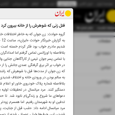
موسسه ایران
ایران آنلاین
روزنامه ایران
ایران دیلی
الوفاق
ایران ورزشی
آژانس
روزنامه
قتل زنی که شوهرش را از خانه بیرون کرد
صفحه نخست
تمام شماره ها
تمام ویژه نامه ها
آرشیو
سازمان آگهی‌ها
دستیار هوش
گروه حوادث: زن جوان که به خاطر اختلافات خ
به
صفحات
شماره نه هزار و سی
شدیم مادرم خواب بود فکر کردم خسته است و
۱
بلافاصله با اورژانس تماس گرفتم اما امدادگران 
صفحه اول
۲
۳
سیاسی
که زن جوان از مدت‌ها قبل با شوهرش که رانند
به سالم بودن در ورودی خانه و اختلاف شدیدی که بین زن و شو
۴
دیپلماسی
بلافاصله شماره پلاک خودروی خاور او اعلام 
دستگیر کنند. مرد میانسال در تحقیقات اولیه
۵
جهان
دعواهای ما شروع و زندگی‌ام نابود شد. تا ح
تدفین او به شهرستان رفتیم. اما همسرم زودتر ا
مرد میانسال ادامه داد: «شب قبل از جنایت، پ
۶
اجتماعی
شنیدن این حرف‌ها خیلی عصبانی شدم از دست 