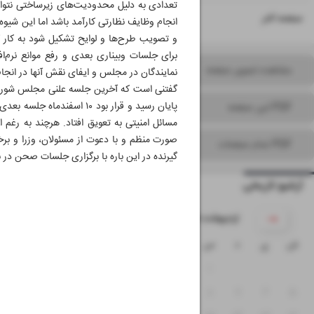
تعدادی به دلیل محدودیت‌های زیرساختی نتوانس
۱۶
صفحه آخر
انجام وظایف نظارتی کارآمد باشد اما این شیوه 
و تصویب طرح‌ها و لوایح تشکیل شود به کار گ
برای جلسات وبیناری بعدی و رفع موانع نرم‌ا
مشاهده تصویر صفحه
نمایندگان در مجلس و ایفای نقش آنها در انجام
PDF این صفحه
مسائل امنیتی به تعویق افتاد. هرچند به رغ
صورت منظم و با دعوت از مسئولان، وزرا و برخ
PDF تمام صفحات
گیرنده در این باره با برگزاری جلسات صحن در 
آرشیو تاریخی
۱۴۰۵ اردیبهشت
ش
ی
د
س
چ
پ
ج
۴
۳
۲
۱
۱۱
۱۰
۹
۸
۷
۶
۵