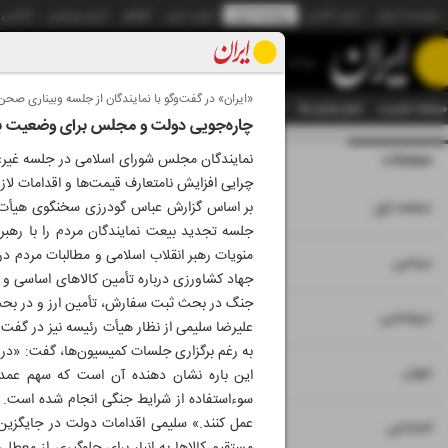
موسسه ایران
ایران آنلاین
روزنامه ایران
ایران دیلی
الوفاق
ایران ورزشی
آژانس
روزنامه
«ایران» در گفت‌وگو با نمایندگان از جلسه وبیناری صح
صفحه نخست
تمام شماره ها
تمام ویژه نامه ها
آرشیو
سازمان آگهی‌ها
دستیار هوش
چاره‌جویی دولت و مجلس برای وضعیت باز
صفحات
شماره نه هزار و بی
نمایندگان مجلس شورای اسلامی در جلسه غیرعل
چرایی افزایش نامتعارف قیمت‌ها و اقدامات لازم
۱
صفحه اول
بر اساس گزارش عباس گودرزی سخنگوی هیأت رئ
جلسه تجدید بیعت نمایندگان مردم را با رهبر
منویات رهبر انقلاب اسلامی و مطالبات مردم در
۲
۳
سیاسی
جهاد کشاورزی درباره تأمین کالاهای اساسی و ا
جنگ در بحث ثبت سفارش، تأمین ارز و در بحث 
۴
دیپلماسی
به رغم برگزاری جلسات کمیسیون‌ها، گفت: «در گ
۵
جهان
این باره نشان دهنده آن است که سهم عمده‌ا
سوء‌استفاده از شرایط جنگی انجام شده است.
عمل کنند.» سلیمی اقدامات دولت در جایگزین 
۶
اجتماعی