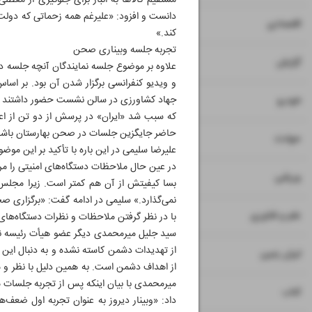
مستقیم کالاها به انبار برای جلوگیری از معطلی
دانست و افزود: «علیرغم همه زحماتی که دولت 
۷
۸
اقتصادی
کند.»
تجربه جلسه وبیناری صحن
۹
گزارش
علاوه بر موضوع جلسه نمایندگان آنچه جلسه د
و ویدیو کنفرانسی برگزار شدن آن بود. بر اسا
۱۰
جهاد کشاورزی در سالن نشست حضور داشتند اما د
خودرو
که سبب شد «ایران» در پرسش از دو تن از اع
حاضر جایگزین جلسات در صحن بهارستان باشد 
۱۱
حوادث
علیرضا سلیمی در این باره با تأکید بر این مو
در عین حال ملاحظات دستگاه‌های امنیتی را مر
۱۲
ورزشی
بسا کیفیتش از آن هم کمتر است. زیرا مجلس
نمی‌گذارد.» سلیمی در ادامه گفت: «برگزاری 
۱۳
علم و فناوری
با در نظر گرفتن ملاحظات و نظرات دستگاه‌های
سید جلیل میرمحمدی دیگر عضو هیأت رئیسه نیز
از تهدیدات دشمن کاسته نشده و به دنبال این 
۱۴
ایران زمین
از اهداف دشمن است. به همین دلیل با نظر و
میرمحمدی با بیان اینکه پس از تجربه جلسات م
۱۵
کتاب
داد: «وبینار دیروز به عنوان تجربه اول ضعف‌ه