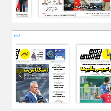
آرشیو