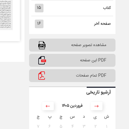
۱۵
کتاب
۱۶
صفحه آخر
مشاهده تصویر صفحه
PDF این صفحه
PDF تمام صفحات
آرشیو تاریخی
۱۴۰۵ فروردین
ش
ی
د
س
چ
پ
ج
۷
۶
۵
۴
۳
۲
۱