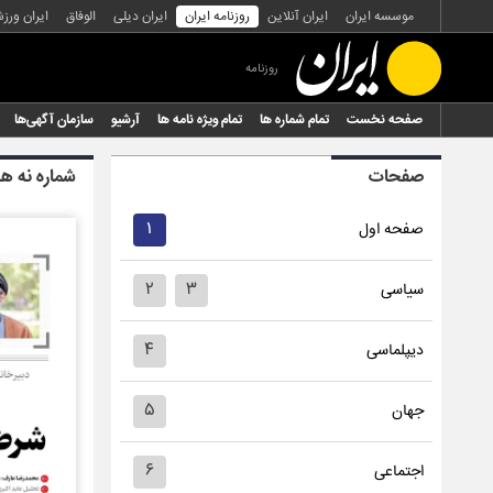
موسسه ایران
ایران آنلاین
روزنامه ایران
ایران دیلی
الوفاق
ایران ورز
روزنامه
صفحه نخست
تمام شماره ها
تمام ویژه نامه ها
آرشیو
سازمان آگهی‌ها
صفحات
شماره نه هز
۱
صفحه اول
۲
۳
سیاسی
۴
دیپلماسی
۵
جهان
۶
اجتماعی