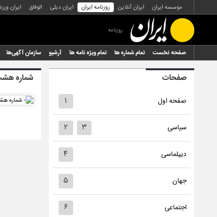
موسسه ایران
ایران آنلاین
روزنامه ایران
ایران دیلی
الوفاق
ایران ورز
روزنامه
صفحه نخست
تمام شماره ها
تمام ویژه نامه ها
آرشیو
سازمان آگهی‌ها
صفحات
شماره هشت 
۱
صفحه اول
۲
۳
سیاسی
۴
دیپلماسی
۵
جهان
۶
اجتماعی