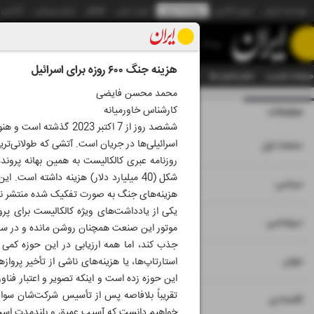
موسسه ایران
ایران آنلاین
روزنامه ایران
ایران دیلی
الوفاق
ایران ورزشی
آژانس
روزنامه
هزینه جنگ ۶۰۰ روزه برای اسرائیل
صفحه نخست
تمام شماره ها
تمام ویژه نامه ها
آرشیو
سازمان آگهی‌ها
دستیار هوش
محمد محسن فایضی
کارشناس خاورمیانه
صفحات
شماره هشت هزار و 
ششصد روز از 7 اکتبر 
۱
اسرائیلی‌ها در جریان است. آتشی که طولانی‌تری
صفحه اول
۲
۳
سیاسی
هزینه‌های جنگ به صورت تفکیک شده منتشر نشده است اما 80 درصد این هزینه نظامی و 20 درصد 
۴
دیپلماسی
۵
جهان
استارتاپ‌ها، یا هزینه‌های ناشی از تأخیر پر
این حوزه زده است و اینکه تصویر و اعتبار فنا
تقریباً بلافاصه پس از تأسیس شرکت‌شان سوار
۶
۷
اقتصادی
خواهیم دانست که آسیب عمیق و بلندمدت اس