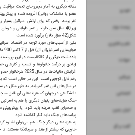
۸
خودرو
۹
زیست بوم
شکل(42 هزار دلار) برآورد شده است.
۱۰
علم و فناوری
هواپیمایی اسرائیل(ال آل) قبل از 7 اکتبر 900 دلار بوده است اما اکنون با توجه به شرایط تا 2 هزار دلار هم می‌رسد.
یادداشت دیگری از کالکالیست در این پرونده ب
۱۱
حوادث
۱۲
ورزشی
۱۳
اجتماعی
دانشگاهی در جهان که هزینه‌های آن قابل س
۱۴
ایران زمین
پیامدهای جنگ باید کنار گذاشته شود.
۱۵
گفت و گو
خارجی که بیشتر از هند و سریلانکا هستند، تا حد