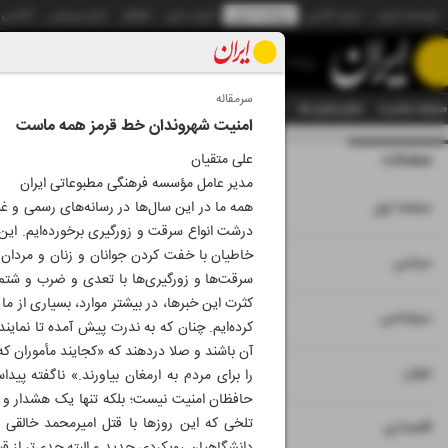
موسسه ایران
ایران آنلاین
روزنامه ایران
ایران دیلی
الوفاق
ایران ورزشی
آژانس
روزنامه
سرمقاله
صفحه نخست
تمام شماره ها
تمام ویژه نامه ها
آرشیو
سازمان آگهی‌ها
دستیار هوش
امنیت شهروندان خط قرمز همه ماست
صفحات
شماره هشت هزار 
علی متقیان
مدیر عامل مؤسسه فرهنگی مطبوعاتی ایران
۱
صفحه اول
همه ما در این سال‌ها در رسانه‌های رسمی و غیر
درشت انواع سرقت و زورگیری برخورده‌ایم. این ا
خاطیان با خفت کردن جوانان و زنان و مردان هم
۲
۳
سیاسی
سرقت‌ها و زورگیری‌ها با تعدی و ضرب و شتم ه
کثرت این خبرها، در بیشتر موارد، بسیاری از م
۴
دیپلماسی
کرده‌ایم. چنان که به ندرت پیش آمده تا نمایند
آن باشند و صلا دردهند که «کجایند مأموران که
۵
جهان
را برای مردم به ارمغان بیاورند.» ناگفته پ
حافظان امنیت نیست؛ بلکه تنها یک هشدار و ب
تلخی که این روز‌ها با قتل امیرمحمد خالقی
۶
۷
اقتصادی