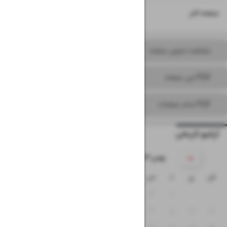
۱۶
صفحه آخر
مشاهده تصویر صفحه
PDF این صفحه
PDF تمام صفحات
آرشیو تاریخی
۱۴۰۳ بهمن
ش
ی
د
س
چ
پ
ج
۵
۴
۳
۲
۱
۱۲
۱۱
۱۰
۹
۸
۷
۶