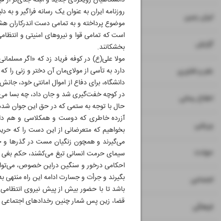
دانشگاهیان رویکردی جدید و البته جدی‌تر از
روزنامه ایران به عنوان یک رسانه فراگیر و ب
۸
ایران زمین
موضوع پرداخته و به تمامی دست اندرکاران هشدا
است که تمامی قوا و نیروهای امنیتی و انتظ
۹
گزارش
بخشکانند.
مولا علی(ع) در کوفه فریاد زد که «اگر مسلمان
۱۰
دارد به تأسی از مولای‌مان آن دختر و زنی را
علم و فناوری
دانشگاه، برای دفاع از اموال امانتی خود، جانش
در کوچه خفت‌گیری شد و جان داد، چه بسا می‌ت
۱۱
اطلاع رسانی
حال با توجه به ستمی که در حق این جوان شده 
آزرده خاطری که دوست و همکلاسی و هم دانشگا
۱۲
ورزشی
بخواهیم که متعرضانی از این دست را که حریم و
می‌گیرند و همچون زنگیان مست در گذرها و خیاب
۱۳
حوادث
سیمای حرمت انسانی تیغ می‌کشند، حکم بغی را ج
احکامی درخور و سنگین دراین خصوص، می‌توانیم 
بگیرند و جرأت و جسارت ادامه این راه منتهی ب
۱۴
اجتماعی
باشد تا با حضور بیش از پیش نیروی انتظامی 
قضا، زین پس شمار چنین رخدادهای اجتماعی آز
۱۵
فرهنگی