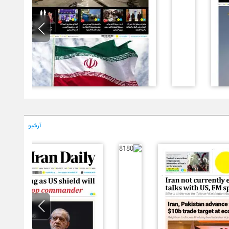
آرشیو