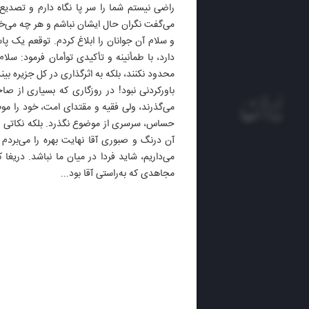
راضی نیستم شما را سر پا نگاه دارم و تصدیع 
می‌گفت نگران حال ایشان نباشم و هر چه می‌خ
و سلام آن جوانان را ابلاغ کردم. توقعم یک پ
دارد، با طمأنینه و تأکیدی توأمان فرمود: سلا
محدود نکنند، بلکه به اثرگذاری در کل جزیره بین
باورکردنی نبود! در روزگاری که بسیاری از صا
می‌گذرند، ولی فقیه و مقتدای امت، خود را مو
حساس، سرسری از موضوع نگذرد. بلکه نکاتی را 
آن درنگ و صبوری آقا نهایت بهره را می‌بردم
می‌داریم، شاید فردا در میان ما نباشد. دریغا
روزنام
مجاهدی که به‌راستی آقا بود...
روزنامه
ایران 
الوفاق
DAILY