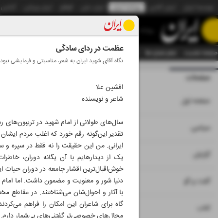
موسسه ایران
ایران آنلاین
روزنامه ایران
ایران دیلی
الوفاق
ایران ورزشی
آژانس
روزنامه
عظمت در ردای سادگی
صفحه نخست
تمام شماره ها
تمام ویژه نامه ها
آرشیو
سازمان آگهی‌ها
دستیار هوش
نگاه‌ آقای شهید ایران به شعر، مناسبتی و فرمایشی نبود
صفحات
شماره نه هزار و
افشین علا
شاعر و نویسنده
۱
صفحه اول
سال‌های طولانی از امام شهید در تریبون‌های ر
۲
۳
سیاسی
تقدیر این‌گونه رقم خورد که اغلب مردم ایشان ر
ایرانی. من این حقیقت را نه فقط در سیره و 
۴
۶
گزارش
یک از دیدارها‌یم با آن یگانه‌ دوران، خاطرا
خوش‌اقبال‌ترین اقشار جامعه در دوران حیات ا
۵
دنیا شور و معنویت و مضمون داشت. اما امام شه
گفت و گو
با آثار و احوال‌شان می‌شناختند. در مقاطع مخ
گاه برای شاعران این امکان را فراهم می‌کردن
۷
کتاب
مجال‌های خصوصی‌تر گفتنی‌های بی‌شمار دارم. 