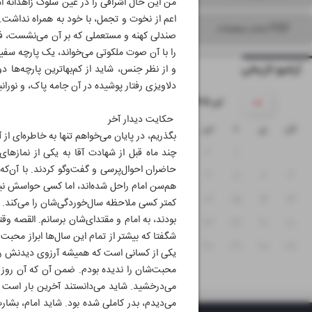
من این حال اشرافی را در عین سلوک زاهدانه‌ ا
اعم از نخوت و تجمل، با خود به همراه نداشت. 
PDF تمام صفحات
صندلی کهنه و مستعملی که بر آن می‌نشست، فضایی 
را با آن صوت ملکوتی می‌خواند، یک پارچه‌ سفید
آرشیو تاریخی
و از نظر جنس، شاید از کم‌بهاترین پارچه‌ها 
دلاویزی رفتار پوشیده در آن جامه‌ پاک، و نور
۱۴۰۵ تیر
حکایت دیدار آخر
ش
ی
د
س
چ
پ
ج
بگذریم، در پایان می‌خواهم تنها به خاطره‌ای از 
۵
۴
۳
۲
۱
چند ماه قبل از شهادت آقا به یکی از نمازها
۱۲
۱۱
۱۰
۹
۸
۷
۶
هم‌سن امام راحل شده‌اند، اما کسی حواسش نیس
۱۹
۱۸
۱۷
۱۶
۱۵
۱۴
۱۳
کمتر کسی ملاحظه‌ سال‌خوردگی‌شان را می‌کند
بودند، به امام و مقتدای‌شان برسانم. القصه 
۲۶
۲۵
۲۴
۲۳
۲۲
۲۱
۲۰
شگفتا که بیشتر از تمام این سال‌ها ابراز محبت
۳۱
۳۰
۲۹
۲۸
۲۷
یکی از کسانی است که همیشه آرزوی دیدنش را دار
محبت‌شان را ندیده بودم. ضمن آن که آن روز ای
می‌درخشید. شاید می‌دانستند آخرین بار است که
می‌دیدم، بدر کاملی شده بود. شاید امام، بشارت