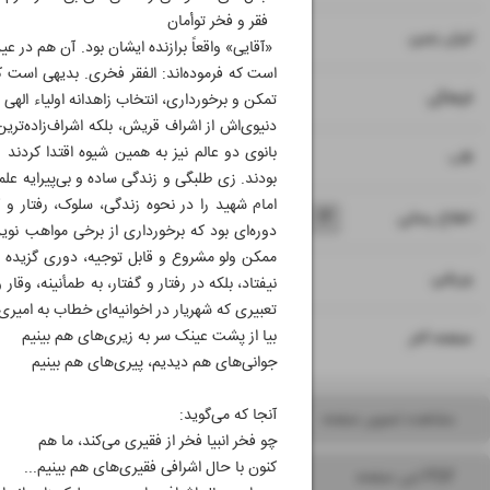
فقر و فخر توأمان
۸
ایران زمین
«آقایی» واقعاً برازنده ایشان بود. آن هم در ع
است که فرموده‌اند: الفقر فخری. بدیهی است 
۹
فرهنگی
تمکن و برخورداری، انتخاب زاهدانه‌ اولیاء ال
دنیوی‌اش از اشراف قریش، بلکه اشراف‌زاده‌ترین 
بانوی دو عالم نیز به همین شیوه اقتدا کردند
۱۰
قاب
بودند. زی طلبگی و زندگی ساده و بی‌پیرایه‌ ع
امام شهید را در نحوه‌ زندگی، سلوک، رفتار و
۱۱
۱۲
۱۳
۱۴
اطلاع رسانی
دوره‌ای بود که برخورداری از برخی مواهب نوین
ممکن ولو مشروع و قابل توجیه، دوری گزیده بودن
۱۵
ورزشی
نیفتاد، بلکه در رفتار و گفتار، به طمأنینه، وق
تعبیری که شهریار در اخوانیه‌ای خطاب به امیری
۱۶
بیا از پشت عینک سر به زیری‌های هم بینیم
صفحه آخر
جوانی‌های هم دیدیم، پیری‌های هم بینیم
آنجا که می‌گوید:
مشاهده تصویر صفحه
چو فخر انبیا فخر از فقیری می‌کند، ما هم
کنون با حال اشرافی فقیری‌های هم بینیم...
PDF این صفحه