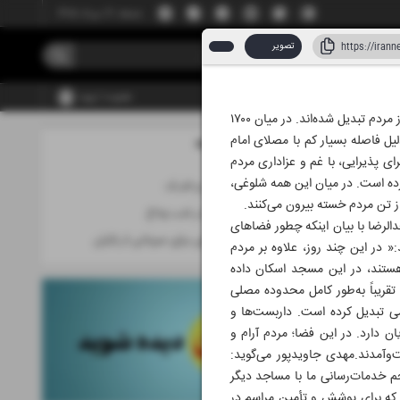
جمعه، ۱۶ مرداد ۱۴۰۵
تصویر
عضویت | ورود
نیلوفر منصوری/ مساجد تهران در روزهای وداع با رهبر شهید به یکی از اصلی‌ترین محل‌های خدمت‌رسانی و پشتیبانی از مردم تبدیل شده‌اند. در میان ۱۷۰۰
لیل فاصله بسیار کم با مصلای امام
مطالب این صفحه
۱۳ تیر ۱۴۰۵
ی پذیرایی، با غم و عزاداری مردم
کرده است. در میان این همه شلوغی،
خادمان سکـوت و اشـک
ز تن مردم خسته بیرون می‌کنند.
بیدارباش تهران در شب وداع
الرضا با بیان اینکه چطور فضاهای
مسجدالرضا محلی برای میزبانی از زائران
« در این چند روز، علاوه بر مردم
هستند، در این مسجد اسکان داده
تقریباً به‌طور کامل محدوده مصلی
ی تبدیل کرده‌ است. داربست‌ها و
 دارد. در این فضا؛ مردم آرام و
وآمدند.مهدی جاویدپور می‌گوید:
 خدمات‌رسانی ما با مساجد دیگر
تی که برای پوشش و تأمین مراسم در