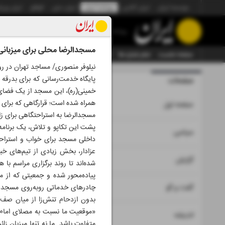
موسسه ایران
ایران آنلاین
روزنامه ایران
ایران دیلی
الوفاق
ایران ورز
روزنامه
مسجدالرضا محلی برای میزبانی ا
صفحه نخست
تمام شماره ها
تمام ویژه نامه ها
آرشیو
سازمان آگهی‌ها
پایگاه خدمت‌رسانی که برای بدرقه ر
صفحات
شماره نه ه
خمینی(ره)، این مسجد از یک فضای ع
همراه شده است؛ قرارگاهی که برای م
۱
صفحه اول
مسجدالرضا به استراحتگاهی برای زائ
پشت این تکاپو و تلاش، یک برنامه‌
۲
۳
سیاسی
داخلی مسجد برای خواب و استراحت ز
عزادار، بخش زیادی از تیم‌های خ
۴
گزارش
شده‌اند تا روند برگزاری مراسم با
پیاده‌محور شده و جمعیتی که از م
۵
گفت و گو
چادرهای خدماتی روبه‌روی مسجد، م
بدون ازدحام تنش‌زا از میان صف‌
«موقعیت ما نسبت به مصلای امام 
۶
اندیشه
متفاوت باشد. ما نه تنها میزبان زا