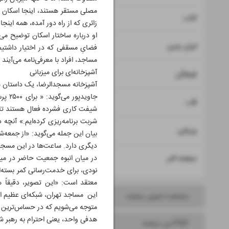
مصلی مستقر هستند، اینجا اسکان یا
۷
کتاب
زائری که از راه دور آمده، همه اینجا 
او درباره ساختار اسکان توضیح می
۸
ایران زمین
مساجد، افراد با معرفی‌نامه می‌آین
آشپزخانه‌ای برای میزبانی
۹
فرهنگی
جاوی
۱۰
قاب
شربت برنامه‌ریزی کرده‌ایم.» آنچ
۱۱
ورزشی
بیان این جمله می‌گوید: «از جمعه‌
دیگری دارد. ساعت‌ها در این مسجد 
۱۲
در میان انبوه جمعیت حاضر در می
صفحه آخر
نودی، برای خدمت‌رسانی کمر بسته‌ا
معتقد است: «این تصویر، دقیقاً ه
این مساجد تهران، شبکه‌ای عظیم ا
مشاهده تصویر صفحه
متوجه می‌شویم که در حساس‌ترین لح
هدفی واحد، یعنی احترام به رهبر 
PDF این صفحه