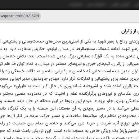
شی
آژانس عکس
دانشکده خبر
انتشارات
ز زائران
دستیار هوش مصنوعی
نسخه قدیمی
هبرِ شهید آماده شده‌اند، مسجدالرضا در میدان نیلوفر، حکایتی متفاوت دارد. به د
زار و شصت و سه
بادی ساده به یک قرارگاه عملیاتی بزرگ تبدیل شده است. اینجا تلاش خادمان برا
یزبانی از زائران، تیم‌های خبری و نیروهای مستقر در میدان، با تمام توان قد علم 
ران تبدیل شده است؛ جایی که خادمان با پذیرایی ساده و صادقانه، خستگی راه را ا
ریزی منظم برای پشتیبانی و تدارکات قرار دارد. مهدی جاویدپور، مدیر اجرایی مسجد
ائران آماده شده و آشپزخانه شبانه‌روزی در حال کار است به «ایران» می‌گوید:
بری، عکاسان و نیروهای برقرارکننده نظم و امنیت که در محدوده مصلی مستقر 
 هماهنگی بهتری جلو برود.» مردم این روزها در این منطقه در حال تردد هستند و 
صلی می‌آیند یا در مسیر رسیدن به آن هستند، این منطقه را به یک گذرگاه دائم
حدوده‌ای منظم برای موکب‌ها ساخته‌اند و مسیر حرکت مردم در کنار آن‌ها جریان
های توزیع آب، شربت و خرما عبور می‌کنند و خادمان مدام بین جمعیت در رفت‌
خمینی‌(ره) یک ویژگیِ خاص به مسجد داده است. این نزدیکی باعث شده که حجم
ئران عزیز هستیم، بلکه بسیاری از تیم‌هایِ اجرایی، گروه‌های خبری و تیم‌های امنی