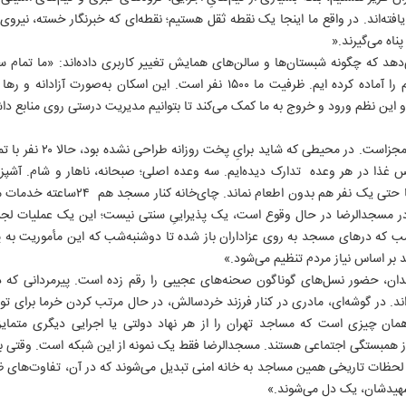
فته‌اند. در واقع ما اینجا یک نقطه ثقل هستیم؛ نقطه‌ای که خبرنگار خسته، نیرو
پناه می‌گیرند.«
‌دهد که چگونه شبستان‌ها و سالن‌های همایش تغییر کاربری داده‌اند: «ما تمام 
فضایِ مسقفی که در اختیار داشتیم را آماده کرده ایم. ظرفیت ما ۱۵۰۰ نفر است. این 
د و این نظم ورود و خروج به ما کمک می‌کند تا بتوانیم مدیریت درستی روی منابع دا
آشپزخانه مسجدالرضا، یک داست
دپور می‌گوید: « برای ۲۵۰۰ پرس غذا در هر وعده تدارک دیده‌ایم. سه وعده اصلی؛ صبحانه، ناهار و ش
ه در مسجدالرضا در حال وقوع است، یک پذیراییِ سنتی نیست؛ این یک عملیات لجست
شب که درهای مسجد به روی عزاداران باز شده تا دوشنبه‌شب که این مأموریت به پا
بر اساس نیاز مردم تنظیم می‌شود.»
دان، حضور نسل‌های گوناگون صحنه‌های عجیبی را رقم زده است. پیرمردانی ک
ند. در گوشه‌ای، مادری در کنار فرزند خردسالش، در حال مرتب کردن خرما برای ت
مان چیزی است که مساجد تهران را از هر نهاد دولتی یا اجرایی دیگری متمایز 
ز همبستگی اجتماعی هستند. مسجدالرضا فقط یک نمونه از این شبکه است. وقتی به 
ظات تاریخی همین مساجد به خانه امنی تبدیل می‌شوند که در آن، تفاوت‌های ظاه
شهیدشان، یک دل می‌شوند.»