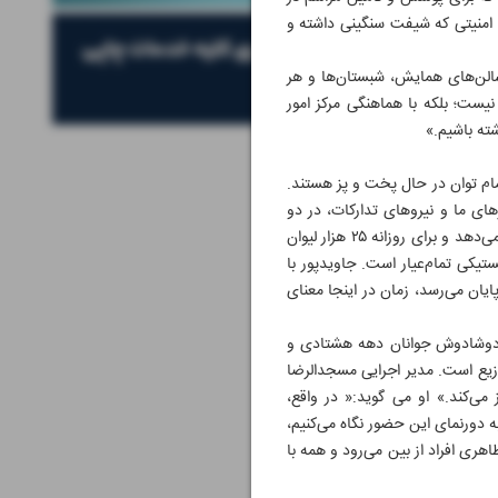
ی امنیتی که شیفت سنگینی داشته و
سالن‌های همایش، شبستان‌ها و هر
اسکان به‌صورت آزادانه و رها نیست؛ بلکه با هماهنگی مرکز امور
شته باشیم.»
ان مجزاست. در محیطی که شاید برایِ پخت روزانه طراحی نشده بود، حالا ٢٠ نفر با تمام توان در حال پخت و پز هستند.
ام. آشپزهای ما و نیروهای تدارکات، در دو
شیفت کاری فشرده فعال‌ هستند تا حتی یک نفر هم بدون اطعام نماند. چای‌خانه کنار مسجد هم ۲۴‌ساعته خدمات می‌دهد و برای روزانه ۲۵ هزار لیوان
یکی تمام‌عیار است. جاویدپور با
یان می‌رسد، زمان در اینجا معنای
ه دوشادوش جوانان دهه هشتادی و
وزیع است. مدیر اجرایی مسجدالرضا
می‌کند.» او می گوید:« در واقع،
دورنمای این حضور نگاه می‌کنیم،
ری افراد از بین می‌رود و همه با