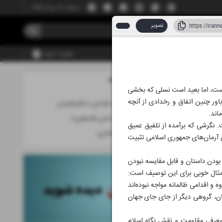
جمعه، ۱۶ مرداد ۱۴۰۵
تصویر
عضویت | ورود
مطالب این صفحه
۱۱ تیر ۱۴۰۵
 است، اما بعید است نسلی که بخشی
اور چنین اتفاق و رخدادی از آنچه
افزایش بی‌سابقه همدلی با فلسطینیان
اند.
تقدیم به «آقای حامی فلسطین»
. نگرشی که برآمده از تلفیق عمیق
سقوط به جهان هابزی
 آرمان‌های جمهوری اسلامی تثبیت
بودن داستان و قابل مقایسه نبودن
مثال خوبی برای این توصیف است:
 اقدامی ظالمانه مواجه نبود‌ه‌اند
نان، گروهی دیگر از جای جای جهان
معرفی مقاومت و نقش نگاه اسلام