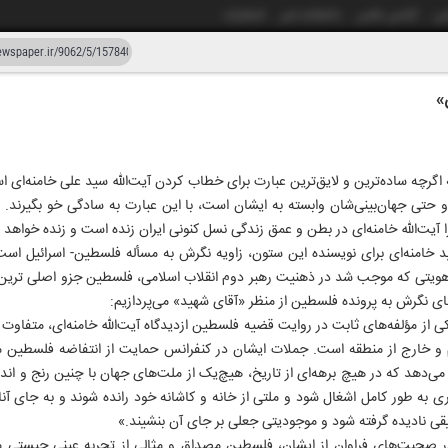
شی
آژانس عکس
دانشکده خبر
انتشارات
»
دستیار هوش مصنوعی
نسخه قدیمی
زار و شصت و دو
 اگرچه ساده‌ترین و لایق‌ترین عبارت برای خطاب کردن آیت‌الله سید علی خامنه‌ای
تی جهان‌بینی‌شان وابسته به ایشان است، با این عبارت به سادگی خو بگیرند. ب
یت‌الله خامنه‌ای در بطن و عمق زندگی نسل کنونی ایران زنده است و زنده خواهد م
شهید خامنه‌ای برای نویسنده این ستون، زاویه نگرش به مسأله فلسطین- اسرائیل است
 هویتی که موجب شد در ذهنیت رهبر دوم انقلاب اسلامی، فلسطین جزو اصلی ترین
های نگرش به پرونده فلسطین از منظر «آقای شهید» می‌پردازیم:
از مؤلفه‌های ثابت در روایت قضیه فلسطین ازدیدگاه آیت‌الله خامنه‌ای، متفاوت 
م و خارج از منطقه است. جملات ایشان در کنفرانس حمایت از انتفاضه فلسطین 
‌دهد که در هیچ برهه‌ای از تاریخ، هیچ‌یک از ملت‌های جهان با چنین رنج و اندوه و
ری به طور کامل اشغال شود و ملتی از خانه و کاشانه‌‌ خود رانده شوند و به جای آ
ی نادیده گرفته شود و موجودیتی جعلی بر جای آن بنشیند.»
ر صحبت‌های فراوان از ایشان، فلسطین مصداق و مثالی از تجربه عینی چیستی 