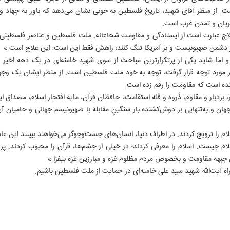
. از منظر آقای شهید، تاریخ فلسطین به خوبی نشان می‌دهد که باور به جهاد و 
جریان و تمدن غرب است.
 عبارت است از ایستادگی و مقاومت شجاعانه. ملت فلسطین و عناصر فلسطینی‌ و
بر دشمن صهیونیست و بر آمریکا تنگ کنند؛ راهش فقط این است؛ این علاج است.»
 اما شاید یکی از پرتکرارترین مباحث از سوی شهید خامنه‌ای در یک دهه اخیر 
 مورد توجه قرار گرفت، توجه به خود ملت فلسطین است. از منظر ایشان یک وج
نده است که مقاومت را رقم زده است.
ردبار و مقاوم، ذُروه و قله‌ استقامت، حافظان قرآن، مایه افتخار اسلام، مصداق ای
ان و به‌تنهایی بر دوش‌کشنده بار سنگینِ مقابله با صهیونیسم جهانی و حامیان
م را ترویج کردند. در اطراف دنیا، انسان‌های جست‌وجوگر می‌خواهند ببینند این عامل
م چیست. اسلام را معرفی کردند؛ در خیلی از چشم‌ها، قرآن را محبوب کردند. پر
ن جبهه‌ مقاومت و بخصوص مردم مظلوم غزه و مبارزین غزه بیفزا.»
 راه آیت‌الله شهید سید علی خامنه‌ای در حمایت از ملت فلسطین باشیم.