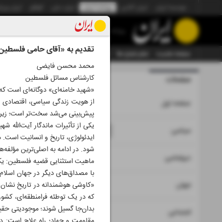
موسسه ایران
ایران آنلاین
روزنامه ایران
ایران دیلی
الوفاق
ایران ورز
روزنامه
تقدیم به «آقای حامی فلسطین
صفحه نخست
تمام شماره ها
تمام ویژه نامه ها
آرشیو
سازمان آگهی‌ها
محمد محسن فایضی
کارشناس مسائل فلسطین
صفحات
شماره نه ه
«شهید خامنه‌ای» دوگانه‌ای است که
از هویت زندگی سیاسی، اقتصادی و ح
۱
صفحه اول
پیش‌بینی می‌شد سخت‌تر است؛ زیرا آ
یکی از تأثیرات ماندگار آیت‌الله 
۲
۳
۱۵
سیاسی
ایدئولوژی، تاریخ و انسانیت است.
شود. در ادامه به اصلی‌ترین مؤلفه‌
۴
دیپلماسی
ماهیت استثنایی قضیه فلسطین: یکی 
با مصداق‌های دیگر در جهان اسلا
۵
جهان
«کاوشی هوشمندانه در تاریخ نشان می
که در یک توطئه‌ فرامنطقه‌ای، کشو
بدان‌جا گسیل شوند؛ موجودیتی حقیق
۶
اجتماعی
مقاومت و جهاد؛ راه علاج است: د