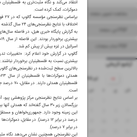
انتقاد می‌کند و نگاه مثبت‌تری به فلسطینیا
دموکرات، کمک کرده است.
مشاهده تصویر صفحه
اختلاف با نتایج نظرسنجی‌های ۲۴ سال گذشته تفاوت چشمگیری دارد؛ دوره‌ای که همواره اسرائیل از نظر میزان همدلی آمریکایی‌ها برتری داشت.
PDF این صفحه
PDF تمام صفحات
اسرائیل در غزه بیش از پیش کم شد.
گالوپ در گزارش خود اعلام کرد: «تغییرات تد
آرشیو تاریخی
بالاترین سطح ثبت‌شده در نظرسنجی‌های گالوپ
۱۴۰۵ تیر
ش
ی
د
س
چ
پ
ج
است.
بر اساس نتایج نظرسنجی مرکز پژوهشی پیو، آمر
۵
۴
۳
۲
۱
۱۲
۱۱
۱۰
۹
۸
۷
۶
۱۹
۱۸
۱۷
۱۶
۱۵
۱۴
۱۳
در برابر ۷ درصد).
۲۶
۲۵
۲۴
۲۳
۲۲
۲۱
۲۰