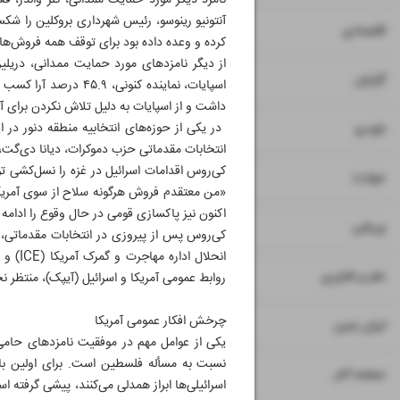
آنتونیو رینوسو، رئیس شهرداری بروکلین را شک
۷
۸
اقتصادی
کرده و وعده داده بود برای توقف همه فروش‌ها
۹
گزارش
اسپایات، نماینده کن
داشت و از اسپایات به دلیل تلاش نکردن برای آز
۱۰
خودرو
انتخابات مقدماتی حزب دموکرات، دیانا دی‌گت، نماینده باسابقه کنگره
کی‌روس اقدامات اسرائیل در غزه را نسل‌کشی 
۱۱
حوادث
«من معتقدم فروش هرگونه سلاح از سوی آمریکا
اکنون نیز پاکسازی قومی در حال وقوع را ادامه
۱۲
ورزشی
کی‌روس پس از پیروزی در انتخابات مقدماتی، در 
انحلال
۱۳
علم و فناوری
روابط عمومی آمریکا و اسرائیل (آیپک)، منتظر ن
چرخش افکار عمومی آمریکا
۱۴
ایران زمین
یکی از عوامل مهم در موفقیت نامزدهای حامی 
نسبت به مسأله فلسطین است. برای اولین بار د
۱۶
صفحه آخر
اسرائیلی‌ها ابراز همدلی می‌کنند، پیشی گرفت