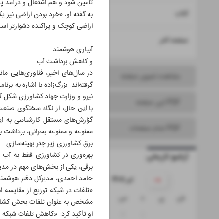
تأمین شود و هم اشتغال و درآمد پای
۱۵
کتاب
به گفته او، «خرد بودن اراضی نیز یک
اراضی کوچک و پراکنده دشوارتر اس
۱۶
صفحه آخر
آبیاری هوشمند
و کاهش برداشت آب
در سال‌های اخیر، فناوری‌هایی م
مشاهده تصویر صفحه
گرفته‌اند. بزرگ‌زاده با اشاره به
نیرو و وزارت جهاد کشاورزی شکل گ
PDF این صفحه
با این حال، از نگاه سخنگوی صنعت 
گزارش‌های مستقل کارشناسی به ای
PDF تمام صفحات
ممنوعه و ممنوعه بحرانی، برداشت بی
برق کشاورزی زیر چتر بهینه‌سازی
بهره‌وری در کشاورزی فقط به آب م
آرشیو تاریخی
برقی، یکی از بخش‌های مهم در مدیر
حامد احمدی، مدیرکل دفتر هوشمندسا
۱۴۰۵ تیر
ش
ی
د
س
چ
پ
ج
مشخص به عنوان تلفات بخش کشاور
او تأکید کرد: «کاهش تلفات شبکه ت
۵
۴
۳
۲
۱