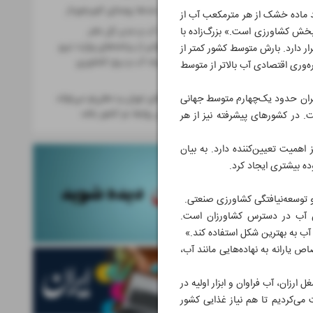
عدالت آبی برای صدها روستای کم‌برخوردار
ید ماده خشک از هر مترمکعب آب از
آب در بخش کشاورزی است.» بزرگ‌زاده با
سخنگوی صنعت آب و مدیر کل دفتر
هوشمندسازی توانیر از برنامه‌های وزارت نیرو
ر دارد. بارش متوسط کشور کمتر از
برای کاهش مصرف آب و برق کشاورزی
ره‌وری اقتصادی آب بالاتر از متوسط
می‌گویند
یران حدود یک‌چهارم متوسط جهانی
اشتراک دیدگاه‌های تهران و دهلی‌نو می‌تواند
زمینه‌ساز گسترش روابط دو کشور باشد
ب حدود ۲۲ دلار ارزش افزوده تولید می‌شود، اما در ایران این رقم حدود ۵ دلار است. در کشورهای پیشرفته نیز از هر
اهمیت تعیین‌کننده دارد. به بیان
ده بیشتری ایجاد کرد.
 توسعه‌نیافتگی کشاورزی صنعتی.
دن آب در دسترس کشاورزان است.
 آب به بهترین شکل استفاده کند.»
 یارانه به نهاده‌هایی مانند آب،
ارزان، آب فراوان و ابزار اولیه در
ت می‌کردیم تا هم نیاز غذایی کشور