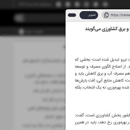
پنجشنبه، ۱۵ مرداد ۱۴۰۵
تصویر
و برق کشاورزی می‌گویند
عضویت | ورود
مطالب این صفحه
۱۰ تیر ۱۴۰۵
رت نیرو تبدیل شده است؛ بخشی که
جزئیات برنامه‌های مراسم وداع و تشییع رهبر
ارد. از اصلاح الگوی مصرف و توسعه
شهید
تا هم مصرف آب و برق کاهش یابد و
تمامی مراحل مذاکرات با هماهنگی کامل و
ست؛ کاهش منابع آبی، افت بارش‌ها
مستمر با رهبر معظم انقلاب دنبال شد
ه بهره‌وری، نه یک انتخاب، بلکه
بازار خودرو گوش به فرمان بازار ارز نشد
حقیقت نسل‌کشی از زیر آوار غزه
چهار مسیر پول‌سازی برای پروژه‌های نفتی
 در کشور بخش کشاورزی است، گفت:
خدا، تقدیر و یک صعود ناتمام
در بهره‌وری رخ دهد، باید در همین
پیام رهبری قدرت چانه‌زنی ما را بالا برده است