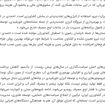
روزنامه ها
سایت های برخط
انتشارات ایران
ورزانی که در این ساعات همکاری کنند، از مشوق‌های مالی و بخشودگی هزینه برق 
روزنامه ایران
موسسه ایران
رسانه و ارتباطات
ایران ورزشی
ایران آنلاین
انقلاب اسلامی
زارت نیرو، استفاده از انرژی‌های تجدیدپذیر در بخش کشاورزی است. احمدی در ای
الوفاق
ایران ورزشی
جبهه مقاومت
IRAN DAILY
آژانس عکس
دفاع مقدس
 شمول برنامه‌های مدیریت بار در ساعات اوج مصرف خارج می‌شود.»
انتشارات ایران
تاریخ معاصر
 استان‌ها از جمله خراسان رضوی با استقبال کشاورزان مواجه شده است.» احمد
سازمان آگهی ها
تاریخ شفاهی
رت نیرو تعیین نشده و کشاورز متناسب با شرایط خود می‌تواند بهترین روش طراحی
سر دلبران
ح‌های اجراشده، به دلیل فراوانی زمین و هزینه کمتر، پنل‌ها روی زمین نصب شده‌ان
علوم انسانی
آثار زرشناس
روایت مردم
ورهای اصلی سیاست‌گذاری در سال‌های پیش روست. از یک‌سو، کاهش برداشت آ
ای نوین آبیاری و افزایش بهره‌وری اقتصادی آب مطرح است؛ از سوی دیگر، نوسا
کتروموتورهای پربازده و توسعه انرژی خورشیدی در چاه‌های کشاورزی دنبال می‌شود.
ان فقط تولید بیشتر نیست، بلکه تولید بیشتر با مصرف کمتر آب و انرژی است. در
ان با فشار اوج مصرف روبه‌رو می‌شود، ادامه شیوه‌های سنتی و کم‌بازده نمی‌توان
اتی ایران
ر کشاورزی ایران، ترکیبی از اصلاح سیاست‌های حمایتی، توسعه فناوری، مدیریت
جدیدپذیر است؛ نسخه‌ای که اجرای موفق آن، هم به هماهنگی دستگاه‌های اجرایی نیاز