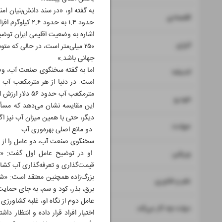
به گفته او، «در سند دانش‌بنیان ا
۷
اقتصادی
حدود ۱.۴ به ح
اشاره به وضعیت اقلیمی ایران توضی
۸
انرژی
۲۵۰ میلی‌متر است، در حالی که مت
جهانی باشد.»
اما به گفته سخنگوی صنعت آب، وضع
۹
اندیشه
مترمکعب آب حدود ۵۶ دلار ارزش افزوده ایجاد می‌شود؛ یعنی بیش از ۱۱ برابر ایران.»
۱۰
خودرو
این مقایسه نشان می‌دهد که مسأله 
دیگر، حتی با همین میزان آب نیز اگ
۱۱
حوادث
دو مانع اصلی بهره‌وری آب
سخنگوی صنعت آب، دو عامل را از م
۱۲
او در توضیح عامل اول گفت: «یک
ورزشی
قیمت‌گذاری و تعرفه‌گذاری آب کشاور
بزرگ‌زاده همچنین معتقد است: «شیو
۱۳
علم و فناوری
برق، بذر، کود و سم، به جای حمای
عامل دوم از نگاه او، غلبه کشاورزی 
۱۴
دولت چه کار می‌کند
اختیار افراد قرار داده و انتظار د