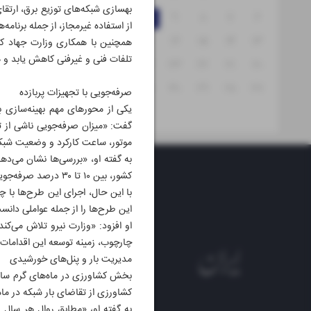
بهسازی شبکه‌های توزیع برق، ارتقا
۱۲
۱۱
۱۰
۹
۸
۷
۶
از استفاده غیرمجاز، از جمله برنامه
۱۹
۱۸
۱۷
۱۶
۱۵
۱۴
۱۳
همچنین با همکاری وزارت جهاد کشا
تلفات فنی و غیرفنی کاهش یابد و هم
۲۶
۲۵
۲۴
۲۳
۲۲
۲۱
۲۰
۳۱
۳۰
۲۹
۲۸
۲۷
صرفه‌جویی با تجهیزات پربازده
یکی از محورهای مهم بهینه‌سازی بر
گفت: «میزان صرفه‌جویی ناشی از تب
موتور، ساعت کارکرد و وضعیت شبکه
به گفته او، «بررسی‌ها نشان می‌دهد
کشور، بین ۱۰ تا ۳۰ درصد صرفه‌جویی در مصرف برق ایجاد کند.»
با این حال، اجرای این طرح‌ها با چ
این طرح‌ها را از جمله عواملی دانس
او افزود: «وزارت نیرو تلاش می‌کن
چارچوب، زمینه توسعه این اقدامات ر
مدیریت بار و پنل‌های خورشیدی
کشاورزی از تقاضای بار شبکه در ما
به گفته او، «مطابق روال هر سال 