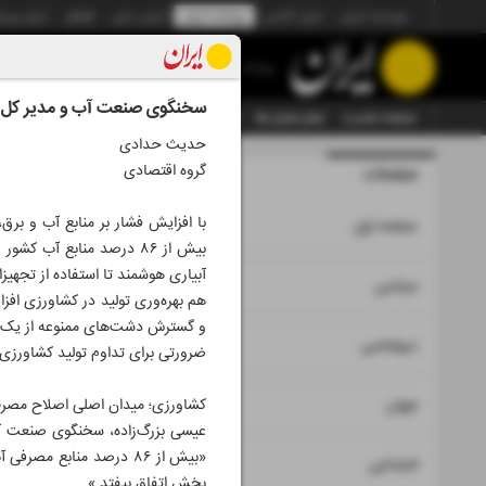
موسسه ایران
ایران آنلاین
روزنامه ایران
ایران دیلی
الوفاق
ایران ورز
روزنامه
سخنگوی صنعت آب و مدیر کل دفت
صفحه نخست
تمام شماره ها
تمام ویژه نامه ها
آرشیو
سازمان آگهی‌ها
حدیث حدادی
گروه اقتصادی
صفحات
شماره نه ه
با افزایش فشار بر منابع آب و بر
۱
صفحه اول
بیش از ۸۶ درصد منابع آب
آبیاری هوشمند تا استفاده از تجهی
۲
۳
سیاسی
هم بهره‌وری تولید در کشاورزی افز
و گسترش دشت‌های ممنوعه از یک‌سو
۴
دیپلماسی
ضرورتی برای تداوم تولید کشاورزی
۵
جهان
کشاورزی؛ میدان اصلی اصلاح مصر
عیسی بزرگ‌زاده، سخنگوی صنعت آب 
«بیش از ۸۶ درصد منابع 
۶
اجتماعی
بخش اتفاق بیفتد.»