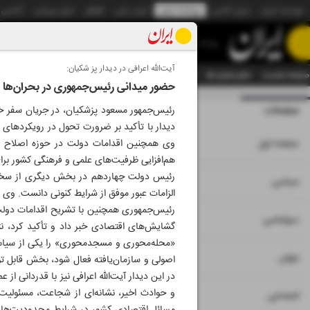
موسسه ایران
ایران آنلاین
روزنامه ایران
ایران دیلی
الوفاق
ایران ورزشی
آژانس
روزنامه
آیت‌الله اعرافی در دیدار پز شکیان:
صفحه نخست
تمام شماره ها
تمام ویژه نامه ها
آرشیو
سازمان آگهی‌ها
دستیار هوش
حضور میدانی رئیس‌جمهوری در بحران‌ها
صفحات
شماره نه هزار و 
رئیس‌جمهور مسعود پزشکیان، در جریان سفر خود 
دیدار با تأکید بر ضرورت تحول در رویکردهای ا
۱
صفحه اول
وی همچنین اقدامات دولت در حوزه اصلاح و 
هم‌افزایی ظرفیت‌های علمی و فرهنگی کشور برای
رئیس دولت چهاردهم در بخش دیگری از سخنان 
۲
۳
سیاسی
الزامات عبور موفق از شرایط کنونی دانست. وی
رئیس‌جمهوری همچنین با تشریح اقدامات دولت
۴
دیپلماسی
گشایش‌های اقتصادی خبر داد و تأکید کرد، نت
«محله‌محوری و مسجدمحوری» را یکی از سیاس
۵
جهان
اصولی و سازمان‌یافته فعال شود، بخش قابل 
در این دیدار آیت‌الله اعرافی نیز با قدردانی 
و حوادث اخیر، نشانه‌ای از شجاعت، مسئولیت‌
۶
اجتماعی