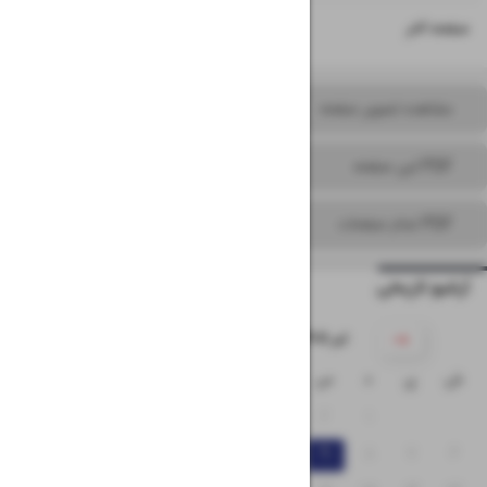
۱۶
صفحه آخر
مشاهده تصویر صفحه
PDF این صفحه
PDF تمام صفحات
آرشیو تاریخی
۱۴۰۵ تیر
ش
ی
د
س
چ
پ
ج
۵
۴
۳
۲
۱
۱۲
۱۱
۱۰
۹
۸
۷
۶