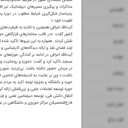
مسائل اقتصادی کشور در شرایط محدودیت‌ها و 
مذاکرات و پیگیری مسیرهای دیپلماتیک نیز اق
۷
۸
اقتصادی
زمینه‌ساز شکل‌گیری شرایط مطلوب در دوره
تقویت شود.»
۹
اندیشه
آیت‌الله اعرافی همچنین با اشاره به ظرفیت‌ها
۱۰
نقش کردند. همواره به این نیروها تأکید شده ا
خودرو
چند فضای نقد و ارائه دیدگاه‌های کارشناسی و م
آیت‌الله اعرافی در ادامه بر آمادگی حوزه‌ها
۱۱
حوادث
مسجد تأکید کرد و گفت: «حوزه و روحانیت وظ
در میدان حضور داشته باشند. بی‌تردید صبوری
۱۲
ورزشی
داشت.» وی بر عنایت به اندیشه‌های امامین ان
حوزه و دانشگاه و به‌ویژه توجه اکید به مردم 
۱۳
زیست بوم
حوزه توسعه تعاملات علمی و بین‌المللی ارائه 
انتقال دانش فنی، توسعه دیپلماسی علمی و فرهن
فارغ‌التحصیلان مراکز حوزوی و دانشگاهی در تو
۱۴
ایران زمین
۱۵
گفت و گو