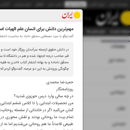
موسسه ایران
ایران آنلاین
روزنامه ایران
ایران دیلی
الوفاق
ایران ورزشی
آژانس
روزنامه
مهم‌ترین دانش برای انسان علم الهیات ا
صفحه نخست
تمام شماره ها
تمام ویژه نامه ها
آرشیو
سازمان آگهی‌ها
دستیار هوش
گفت‌وگو با سید مصطفی محقق داماد به مناسبت انتشار دو کت
صفحات
شماره نه هزار و 
در دانش حقوق ازجمله سرآمدان روزگار خود است و در 
۱
صفحه اول
محقّق داماد» و به بهانه انتشار کتاب «اندرز به فق
چگونگی ورودش به این دو عرصه، گفت‌وگو کردم که د
۲
۳
سیاسی
حمیدضا محمدی
روزنامه‌نگار
۴
دیپلماسی
در چه سالی وارد درس حوزوی شدید؟
من تحصیلات ابتدایی را تا کلاس ششم ابتدایی در مدرسه ملی 
۵
جهان
گمان می‌کنید اگر در خاندانی از سلسله روحانیت
تمام بیت ما روحانی بودند و نقش محوری در قم
۶
اجتماعی