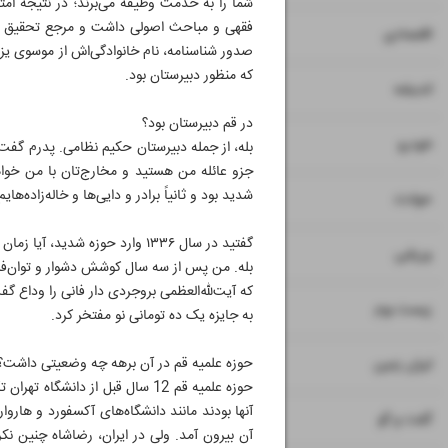
شما را به خدمت وظیفه می‌برند؛ در نتیجه امت
فقهی و مباحث اصولی داشت و مرجع تحقیق بود و
۷
۸
اقتصادی
صدور شناسنامه، نام خانوادگی‌اش از موسوی یز
که منظور دبیرستان بود.
۹
اندیشه
در قم دبیرستان بود؟
۱۰
خودرو
بله، از جمله دبیرستان حکیم ‌نظامی. پدرم گفت 
جزو عائله من هستید و مخارج‌تان با من خواه
شدید بود و ثانیاً برادر و دایی‌ها و خاله‌زاده‌ه
۱۱
حوادث
گفتید در سال ۱۳۳۶ وارد حوزه شدید، آیا زمان آیت‌الله‌العظمی بروجردی را درک کردید؟
۱۲
ورزشی
که آیت‌لله‌العظمی بروجردی دار فانی را وداع گف
۱۳
زیست بوم
به جایزه یک ده‌ تومانی نو مفتخر کرد.
۱۴
حوزه علمیه قم در آن برهه چه وضعیتی داشت؟
ایران زمین
حوزه علمیه قم 12 سال قبل از د
آنها بودند مانند دانشگاه‌های آکسفورد و هارو
۱۵
گفت و گو
آن بیرون آمد. ولی در ایران، رضاشاه چنین نکر