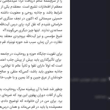
را از سرچشمه سالم دریافت کرد؛ سیدمجتبی ن
ایران 
معظم از افتخارات تشیع است. معتقدم یکی از م
الوفاق
شرایط باشد و جاذبه روحی و معنویت داشته با
DAILY
حسینی سیستانی که اکنون در نجف سنگری است 
خراسانی شنیدم که نقل کرد؛ پای درس آیت‌الله 
مساعدی ندارند. اینها چیز دیگری می‌گویند!!»
شیخ مؤسس و نیز آیت‌الله بروجردی معتقد به 
نظارت در آن زمان، سبب شد حوزه نوبنیاد قم جان 
برای تقویت جایگاه حوزه و روحانیت در جامعه 
برای تأثیرگذاری باید بیش از پیش جلب اعتما
است که اولاً دارای تقوا و ثانیاً عالم تا توا
جاذبه معنوی باید باشد؛ کسی‌که متقی و صالح
خودشان از عرق جبین و کدّ یمین و با طیب خاط
تهران، خیابان سهروردی، خیابان خرمشهر، نرسیده به مصلی، موسسه فرهنگی-مطبوعاتی ایران
چطور شد شما با آن پیشینه سترگ روحانیت، به د
یکی از آفات دوران پهلوی این بود که ضربه‌ای
۸۸۷۶۱۲۵۴
۳۰۰۰۴۵۱۲۱۳
۸۸۷۶۱۷۲۰
برد. برای من در آن خانواده که توضیح دادم،
معمم‌شده یا باید در قم می‌ماند و همان درس‌