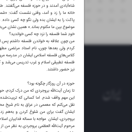
۱۹
۱۸
۱۷
۱۶
۱۵
۱۴
۱۳
شاه‌آبادی آمدند و در حوزه فلسفه می‌گفتند. طل
۲۶
۲۵
۲۴
۲۳
۲۲
۲۱
۲۰
خانه ما را زد و آمد، وقتی نشست گفت: «شما 
پاکت را به ایشان بده ولی نگو چه کسی داده. ش
۳۱
۳۰
۲۹
۲۸
۲۷
موضوع بین ما مکتوم بماند.» همین نشان می
خودِ شما فلسفه را نزد چه کسی خواندید؟
کردم ولی بعدها چون، نام استاد مرتضی مطهری
کلاس‌های فلسفه اسلامی ایشان در مدرسه مروی
فلسفه تطبیقی اسلام و غرب تدریس می‌شد و کسا
نیز حضور داشتند.
حوزه در آن روزگار چگونه بود؟
تا زمان آیت‌الله بروجردی که من درک کردم، حوز
این مهم واقف شدم. اما کسانی که تربیت‌شده حو
نقل می‌کنم که معممی در عراق به نام شیخ محمد
ایشان گفت برای من شلوغ کردن و به‌هم زدن 
بروجردی، ایشان مواجه با مساله فداییان اسلام ب
روزنام
مرحوم آیت‌الله العظمی بروجردی به نظر من از
روزنامه