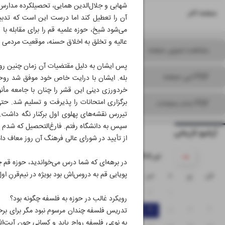
شهابی و جلال‌الدین همایی، تحصیلکرده مدارس 
۱۶
صفحه آخر
آن را تعطیل کند اما درست این است که تدبی
می‌شود شیخ، حوزه علمیه قم را برای مقابله با
عالیه و تخلق به اخلاق حسنه، موقعیت مردمی ر
مشاهده تصویر صفحه
پس ایشان به دلیل مقتضیات آن زمان چنین رویک
PDF این صفحه
بله. ایشان با درایت خاص خود موفق شد روحان
خردورزی دینی این قشر را چنان با جامعه مأنو
برگزاری امتحانات را پذیرفت و تسلیم شد. حتی 
PDF تمام صفحات
تیررس نقشه‌های پهلوی اول برکنار نگه داشت.
سپس به دانشگاه رفتم. فارغ‌التحصیل که شدم نو
آرشیو تاریخی
از تأیید در شورای عالی فرهنگ آن روز معاف 
۱۴۰۵ تیر
در برهه‌ای که شما درس می‌خواندید، حوزه قم 
پویایی قم به دروس‌اش بود بویژه در نیم‌قرنِ ا
ش
ی
د
س
چ
پ
ج
۵
۴
۳
۲
۱
رویکرد غالب در حوزه به فلسفه چگونه بود؟
۱۲
۱۱
۱۰
۹
۸
۷
۶
تدریس فلسفه چندان مرسوم نبود مگر برای برخی 
به نوعی فلسفه رواج یابد و کسانی چون آیت‌الله