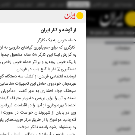
موسسه ایران
ایران آنلاین
روزنامه ایران
ایران دیلی
الوفاق
ایران ورزشی
آژانس
روزنامه
از گوشه و کنار ایران
صفحه نخست
تمام شماره ها
تمام ویژه نامه ها
آرشیو
سازمان آگهی‌ها
دستیار هوش
حمله خرس به یک کارگر
کارگری که برای جمع‌آوری گیاهان دارویی به ار
صفحات
شماره نه هزار و پ
به گزارش ایلنا این کارگ
۱
با یک خرس روبه‌رو و بر اثر حمله خرس زخمی و
صفحه اول
دستگیری 2 نفر با گنج یاب در فریدن
فرمانده انتظامی فریدن از کشف سه دستگاه گنج‌
۲
۳
سیاسی
غیرمجاز، خودروی حامل این تجهیزات شناسایی
سرهنگ جواد افشاری به مهر گفت: «مأموران 
۴
دیپلماسی
شدند و آن را برای بررسی دقیق‌تر متوقف کردن
احتمالاً بهره‌برداری از آنها را در اقدامات غی
۵
جهان
وی در پایان از شهروندان خواست در صورت اطل
گنج‌یاب، موضوع را از طریق مرکز فوریت‌های پلیسی ۱۱۰ به پلیس گزارش دهند تا در سریع‌ترین زمان ممکن مورد رسیدگی
رد پیشنهاد رشوه راننده تانکر سوخت
۶
اجتماعی
رئیس بازرسی فرماندهی انتظامی استان کرمان از رد پیشنهاد رشوه ۱۰ سکه طلا به دو مأمو