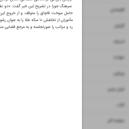
سرهنگ جوزا در تشریح این خبر گفت: «دو نفر 
۷
۸
اقتصادی
حامل سوخت قاچاق را متوقف و از خروج این م
مأموران از تخلفش ۱۰ سکه طلا
۹
گزارش
رد و مراتب را صورتجلسه و به مرجع قضایی من
۱۰
اندیشه
۱۱
حوادث
۱۲
۱۳
ورزشی
۱۴
ایران زمین
۱۵
کتاب
۱۶
صفحه آخر