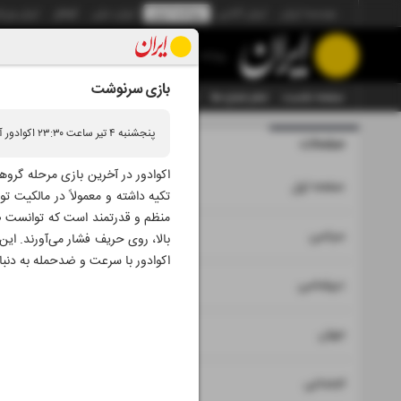
موسسه ایران
ایران آنلاین
روزنامه ایران
ایران دیلی
الوفاق
ایران ورز
روزنامه
بازی سرنوشت
صفحه نخست
تمام شماره ها
تمام ویژه نامه ها
آرشیو
سازمان آگهی‌ها
پنجشنبه ۴ تیر ساعت ۲۳:۳۰ اکوادور آلمان
صفحات
شماره نه ه
اکوادور در آخرین بازی مرحله گروه
۱
صفحه اول
تکیه داشته و معمولاً در مالکیت ت
منظم و قدرتمند است که توانست صعو
۲
۳
سیاسی
بالا، روی حریف فشار می‌آورند. این
اکوادور با سرعت و ضدحمله به دنبا
۴
دیپلماسی
۵
جهان
۶
اجتماعی