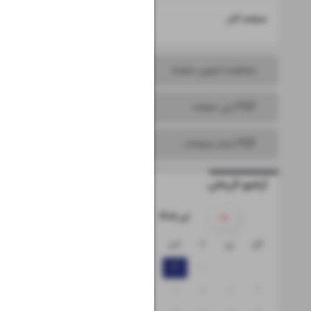
۱۶
صفحه آخر
مشاهده تصویر صفحه
PDF این صفحه
PDF تمام صفحات
آرشیو تاریخی
۱۴۰۵ تیر
ش
ی
د
س
چ
پ
ج
۵
۴
۳
۲
۱
۱۲
۱۱
۱۰
۹
۸
۷
۶