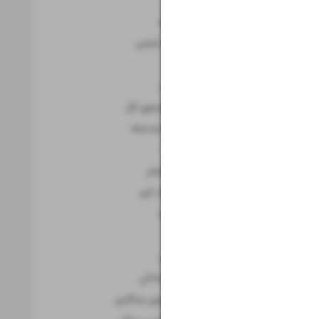
بازی سرنوشت
جنگ بقا و صعود
در انتظار طوفان نارنجی
فینال زودهنگام
بازی بدون ترحم
پرتغال در جست‌و‌جوی گل
دوئل مالکیت و ضدحمله
نبرد مغز و عضله
جدال کنترل و انفجار
سکوت سرد، جنگ گرم
جدال بقا و صعود
جنگ امتیازها
دوئل صدرنشینی
قدرت مقابل ایستادگی
قطر در جست‌وجوی رستگاری