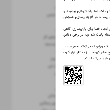
بازی سرنوشت
جنگ بقا و صعود
ش رفت، اما واکنش‌های بیرانوند و
در انتظار طوفان نارنجی
ود، اما در فاز بازی‌سازی همچنان
فینال زودهنگام
ایجاد فضا برای بازی‌سازی، گاهی
بازی بدون ترحم
مسأله باعث شد تیم در برخی دقایق
پرتغال در جست‌و‌جوی گل
دوئل مالکیت و ضدحمله
‌در‌برابر‌یک می‌تواند به‌سرعت در
نبرد مغز و عضله
یر گروه‌ها نیز مدنظر قرار گیرد؛
ر بازی پایانی است.
جدال کنترل و انفجار
سکوت سرد، جنگ گرم
جدال بقا و صعود
جنگ امتیازها
دوئل صدرنشینی
قدرت مقابل ایستادگی
قطر در جست‌وجوی رستگاری