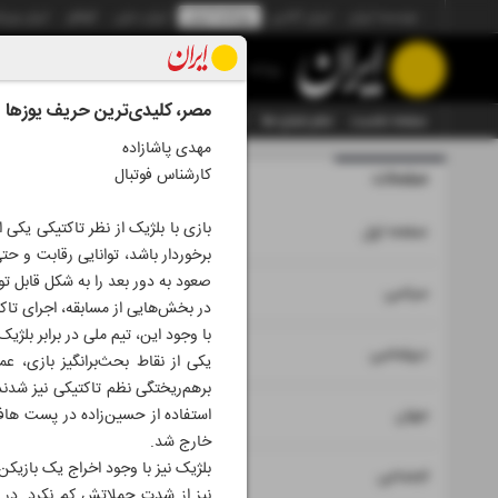
موسسه ایران
ایران آنلاین
روزنامه ایران
ایران دیلی
الوفاق
ایران ورز
روزنامه
مصر، کلیدی‌ترین حریف یوزها
صفحه نخست
تمام شماره ها
تمام ویژه نامه ها
آرشیو
سازمان آگهی‌ها
مهدی پاشازاده
کارشناس فوتبال
صفحات
شماره نه ه
بازی با بلژیک از نظر تاکتیکی یکی 
۱
صفحه اول
برخوردار باشد، توانایی رقابت و 
صعود به دور بعد را به شکل قابل ت
۲
۳
سیاسی
در بخش‌هایی از مسابقه، اجرای تاکت
با وجود این، تیم ملی در برابر بلژ
۴
دیپلماسی
یکی از نقاط بحث‌برانگیز بازی، عم
برهم‌ریختگی نظم تاکتیکی نیز شدند
۵
جهان
استفاده از حسین‌زاده در پست هاف
خارج شد.
۶
اجتماعی
نیز از شدت حملاتش کم نکرد. در مق