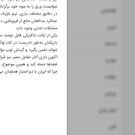
نتوانست ورق را به سود خود برگردان
۷
اقتصادی
در دقایق مختلف بازی، تیم بلژیک ف
عملکرد مدافعان مانع از فروپاشی د
۸
انرژی
مشکلات جدی وجود دارد.
یکی از نکات تاکتیکی قابل توجه، 
بازیکنان به‌طور نادرست در کنار ل
۹
اندیشه
نتواند نفس بگیرد و گردش توپ مؤثر
اکنون بازی آخر مقابل مصر نیز شرای
۱۰
خودرو
فضاها حمله کند و همین موضوع، اهم
چرا که ایران با دو امتیاز همچنان می
۱۱
حوادث
۱۲
۱۳
ورزشی
۱۴
ایران زمین
۱۵
آئین