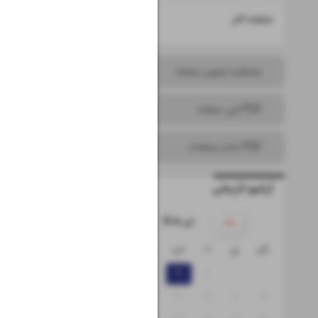
۱۶
صفحه آخر
مشاهده تصویر صفحه
PDF این صفحه
PDF تمام صفحات
آرشیو تاریخی
۱۴۰۵ تیر
ش
ی
د
س
چ
پ
ج
۵
۴
۳
۲
۱
۱۲
۱۱
۱۰
۹
۸
۷
۶