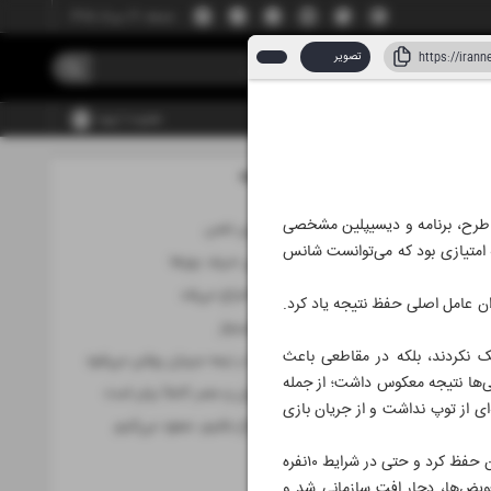
جمعه، ۱۶ مرداد ۱۴۰۵
تصویر
عضویت | ورود
مطالب این صفحه
۰۲ تیر ۱۴۰۵
 از طرح، برنامه و دیسیپلین مشخصی
مقاومت تا آخرین نفس
 امتیازی بود که می‌توانست شانس
مصر، کلیدی‌ترین حریف یوزها
لوکاکو هم باید اخراج می‌شد
وان عامل اصلی حفظ نتیجه یاد کرد.
ایران همچنان امیدوار
کمک نکردند، بلکه در مقاطعی باعث
موتور مصری‌ها در نیمه مربیان روشن می‌شود
یی‌ها نتیجه معکوس داشت؛ از جمله
شانس صعود ایران و مصر کاملاً برابر است
ی از توپ نداشت و از جریان بازی
مقابل مصر شجاع باشیم، صعود می‌کنیم
مستطیل سبز
بلژیک نیز با وجود اخراج یک بازیکن، به واسطه برنامه‌ریزی دقیق و حضور بازیکنان باکیفیت، فشار خود را بر دروازه ایران حفظ کرد و حتی در شرایط ۱۰نفره
تعویض‌ها، دچار افت سازمانی شد و