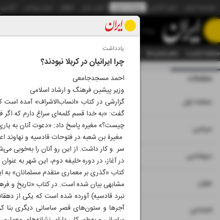
موسسه ایران
ایران آنلاین
روزنامه ایران
ایران دیلی
الوفاق
ایران ورزشی
آژانس
روزنامه
یادداشت
صفحه نخست
تمام شماره ها
تمام ویژه نامه ها
آرشیو
سازمان آگهی‌ها
دستیار هوش
چرا ایرانیان در کربلا نبودند؟
صفحات
شماره نه هزار و پ
احمد مسجدجامعی
وزیر پیشین فرهنگ و ارشاد اسلامی
۱
صفحه اول
گزارشی در کتاب «انساب‌الاشراف» آمده است که
گفت: «به خدا قسم کلمه‌ای سراغ دارم که اگر فر
چیست؟» مغیره پاسخ داد: «دعوت آنان به یاری
۲
۳
سیاسی
مغیرة بن شعبه در فتوحات قادسیه و نهاوند اع
سر و کار داشت. از این رو آنان را به‌خوبی می
۴
دیپلماسی
در آغاز، در دوره خلیفه دوم، این شهر به عنو
کتاب «گذری بر معماری متقدم مسلمانان» به این
۵
جهان
مشابهی بیان شده است. در کتاب «تاریخ و فرهن
نبرد قادسیه) آورده شده است که یکی از دهقان
آجرها و ستون‌های قصر ساسانی دیگری بنا کرد. 
۶
اجتماعی