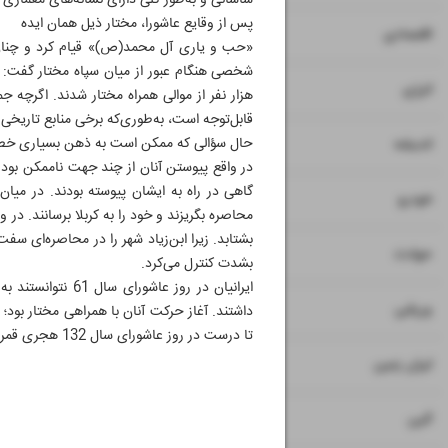
ساسانی و به‌طور کلی دارای نشانه‌های معماری ا
پس از وقایع عاشورا، مختار ذیل همان ایده
۷
اقتصادی
«حب و یاری آل محمد(ص)» قیام کرد و چنان 
شخصی هنگام عبور از میان سپاه مختار گفت: «
۸
انرژی
هزار نفر از موالی همراه مختار شدند. اگرچه
قابل‌توجه است، به‌طوری‌که برخی منابع تاریخی شم
۹
حال سؤالی که ممکن است به ذهن بسیاری خطور ک
اندیشه
در واقع پیوستن آنان از چند جهت ناممکن بود 
گاهی در راه به ایشان پیوسته بودند. در میا
۱۰
خودرو
محاصره بگریزند و خود را به کربلا برسانند. در
بشتابد. زیرا ابن‌زیاد شهر را در محاصره‌ای 
۱۱
حوادث
بشدت کنترل می‌کرد.
ایرانیان در روز 
۱۲
۱۳
ورزشی
داشتند. آغاز حرکت آنان با همراهی مختار بود؛
تا درست در روز عاشورای سال 132 هجری قمری وارد دارالاماره شوند و بساط خلافت بنی‌امیه را برچینند.
۱۴
ایران زمین
۱۵
آئین