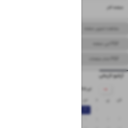
۱۶
صفحه آخر
مشاهده تصویر صفحه
PDF این صفحه
PDF تمام صفحات
آرشیو تاریخی
۱۴۰۵ تیر
ش
ی
د
س
چ
پ
ج
۵
۴
۳
۲
۱
۱۲
۱۱
۱۰
۹
۸
۷
۶