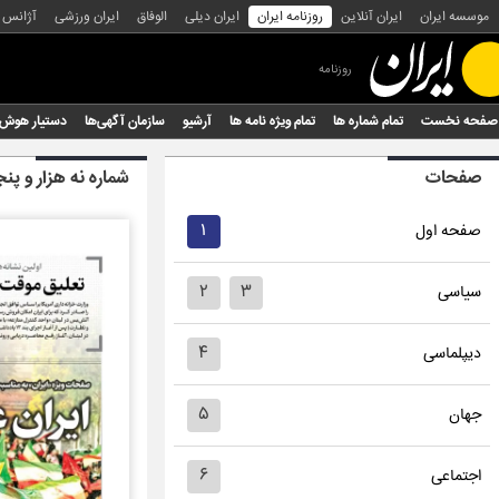
موسسه ایران
ایران آنلاین
روزنامه ایران
ایران دیلی
الوفاق
ایران ورزشی
آژانس
روزنامه
صفحه نخست
تمام شماره ها
تمام ویژه نامه ها
آرشیو
سازمان آگهی‌ها
دستیار هوش
صفحات
شماره نه هزار و پ
۱
صفحه اول
۲
۳
سیاسی
۴
دیپلماسی
۵
جهان
۶
اجتماعی