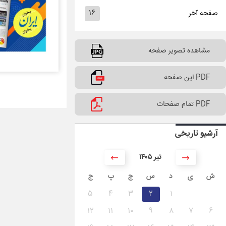
۱۶
صفحه آخر
مشاهده تصویر صفحه
PDF این صفحه
PDF تمام صفحات
آرشیو تاریخی
۱۴۰۵ تیر
ش
ی
د
س
چ
پ
ج
۵
۴
۳
۲
۱
۱۲
۱۱
۱۰
۹
۸
۷
۶