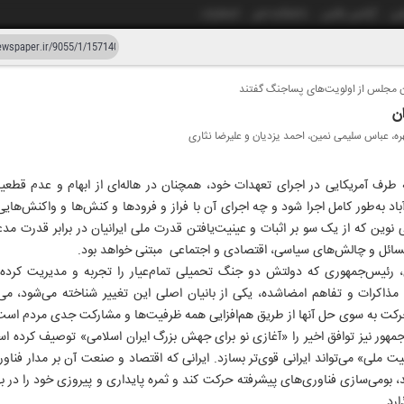
شی
آژانس عکس
دانشکده خبر
انتشارات
ان مجلس از اولویت‌های پساجنگ گفتند
دستیار هوش مصنوعی
نسخه قدیمی
ن
ه، عباس سلیمی نمین، احمد یزدیان و علیرضا نثاری
ار و پنجاه و پنج
 طرف آمریکایی در اجرای تعهدات خود، همچنان در هاله‌ای از ابهام و عدم قطعی
آباد به‌طور کامل اجرا شود و چه اجرای آن با فراز و فرودها و کنش‌ها و واکنش‌هایی
ین که از یک سو بر اثبات و عینیت‌یافتن قدرت ملی ایرانیان در برابر قدرت مد
ئل و چالش‌های سیاسی، اقتصادی و اجتماعی مبتنی خواهد بود.
، رئیس‌جمهوری که دولتش دو جنگ تحمیلی تمام‌عیار را تجربه و مدیریت کرده و 
اکرات و تفاهم امضاشده، یکی از بانیان اصلی این تغییر شناخته می‌شود، می‌
رکت به سوی حل آنها از طریق هم‌افزایی همه ظرفیت‌ها و مشارکت جدی مردم است
هور نیز توافق اخیر را «آغازی نو برای جهش بزرگ ایران اسلامی» توصیف کرده 
ملی» می‌تواند ایرانی قوی‌تر بسازد. ایرانی که اقتصاد و صنعت آن بر مدار فناور
، بومی‌سازی فناوری‌های پیشرفته حرکت کند و ثمره پایداری و پیروزی خود را در ب
رد.