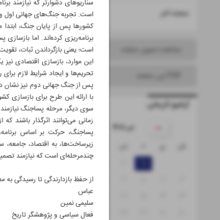
سناریوهای دشوارتر که نیازمند برن
۱۶
صفحه آخر
است. تجربه جنگ‌های جهانی اول و 
کشورها پس از پایان جنگ، ابتدا م
برنامه‌ریزی کرده‌اند. اما بازساز
مشاهده تصویر صفحه
است؛ یعنی بازگرداندن ثبات، تقویت
این موارد، بازسازی اقتصادی نیز 
تحریم‌ها و ایجاد شرایط لازم برای
PDF این صفحه
پس از جنگ جهانی دوم نیز نشان داد
با ارائه این طرح برای بازسازی کش
آرشیو تاریخی
سوی دیگر، مرحله پساجنگ نیازمند 
زمانی می‌توانند اثرگذار باشند که 
۱۴۰۵ تیر
پساجنگ، حرکت بر اساس برنامه، 
زیرساخت‌ها، به اقتصاد، جامعه، س
ش
ی
د
س
چ
پ
ج
چندمرحله‌ای است که نیازمند تصمیم
۵
۴
۳
۲
۱
۱۲
۱۱
۱۰
۹
۸
۷
۶
از حفظ بازدارندگی تا رسیدگی به 
عباس
۱۹
۱۸
۱۷
۱۶
۱۵
۱۴
۱۳
سلیمی نمین
۲۶
۲۵
۲۴
۲۳
۲۲
۲۱
۲۰
فعال سیاسی و پژوهشگر تاریخ