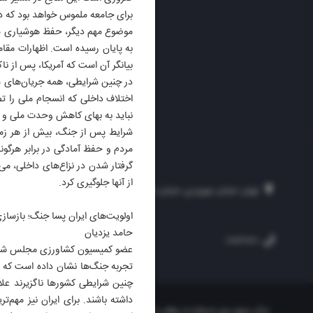
برای جامعه ملموس خواهد بود که در 
موضوع مهم دیگر، حفظ هوشیاری سیاس
به پایان رسیده است. اظهارات مقاما
بیانگر آن است که آمریکا، پس از ن
در چنین شرایطی، همه جریان‌های سی
اختلاف داخلی که انسجام ملی را 
نباید به بهای کاهش وحدت ملی و 
شرایط پس از جنگ، بیش از هر زما
مردم و حفظ آمادگی در برابر هرگو
گرفتار شدن در نزاع‌های داخلی، می‌
از آنها جلوگیری کرد.
تهران، خیابان سهروردی، خیابان خرمشهر، نرسیده به مصلی، موسسه فرهنگی-مطبوع
اولویت‌های ایران پسا جنگ؛ بازسا
حامد یزدیان
۲۵۴
۳۰۰۰۴۵۱۲۱۳
۸۸۷۶۱۷۲۰
عضو کمیسیون کشاورزی مجلس شور
تجربه جنگ‌ها نشان داده است که پی
چنین شرایطی کشورها ناگزیرند علاو
داشته باشند. برای ایران نیز مهم‌
«ذکر منبع» برای استفاده از مطالب کافیست. تمام حقوق این وب‌سایت نیز برای مو