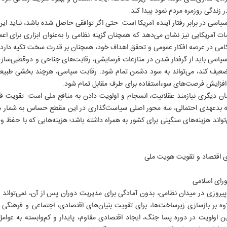
IRAN DAILY
آژانس عکس
دفاع مقدس
زندگی روزمره مردم نمود پیدا کند.
انتشارات ایران
تاریخ معاصر
ی در برابر رفتار آینده آمریکا است. حتی اگر توافقی حاصل شده باشد، نباید ای
سازمان آگهی ها
تاریخ شفاهی
ت آمریکایی نیز نشان می‌دهد که همچنان گزینه نظامی را به‌عنوان ابزاری برای اعم
سر دلبران
علوم انسانی
اکامی در عرصه افکار عمومی و تحقق اهداف خود، همچنان بر قدرت سخت تکیه دارد.
آثار زرشناس
اسی باید از گرفتار شدن در منازعات فرسایشی، رقابت‌های جناحی و دوقطبی‌سازی‌ه
روایت مردم
تضعیف کند، می‌تواند به سود دشمن تمام شود. رقابت سیاسی، هرچند بخشی طبیع
افزایش فرصت‌های سوءاستفاده برای طرف مقابل تمام شود.
ن دیگری نیازمند عقلانیت، انسجام و اولویت دادن به منافع ملی است. تقویت 
نه بدعهدی احتمالی، سه محور اصلی سیاست‌گذاری در این مقطع حساس به شمار م
تواند هزینه‌های سنگینی برای کشور به همراه داشته باشد؛ هزینه‌هایی که با حفظ و
اتی ایران
زی اقتصاد و تقویت هویت ملی
۸۸۷۶۱
ای اسلامی
روزی در میدان نظامی، بدون آمادگی برای مدیریت دوران پس از آن، نمی‌تواند ب
ه بر بازسازی زیرساخت‌ها، برای تقویت بنیان‌های اقتصادی، اجتماعی و فرهنگی خ
ترین اولویت در دوره پسا جنگ، ایجاد اقتصادی مقاوم، پایدار و کم‌وابسته به عوا
سسه فرهنگی-مطبوعاتی «ایران» است.