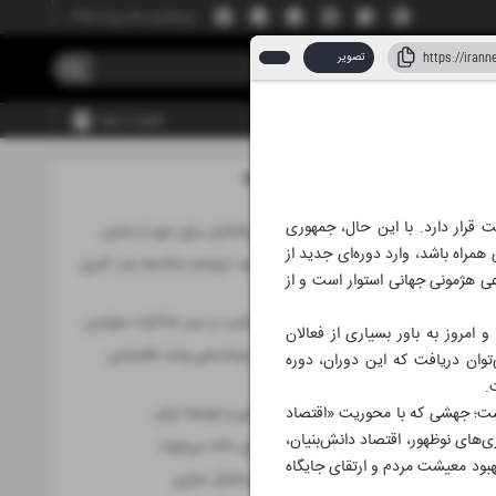
پنجشنبه، ۱۵ مرداد ۱۴۰۵
تصویر
عضویت | ورود
مطالب این صفحه
۰۱ تیر ۱۴۰۵
ت قرار دارد. با این حال، جمهوری
نقشه اقتصادی پزشکیان برای عبور از بحران
 همراه باشد، وارد دوره‌ای جدید از
برای مهار تورم رشد ترازنامه بانک‌ها باید کنترل
عی هژمونی جهانی استوار است و از
شود
سایه تهدیدات ترامپ بر میز مذاکرات سوئیس
امروز به باور بسیاری از فعالان
بخش خصوصی فرماندهی واحد اقتصادی
توان دریافت که این دوران، دوره
می‌خواهد
.
است؛ جهشی که با محوریت «اقتصاد
فصل نوین نوسازی و توسعه ایران
ی‌های نوظهور، اقتصاد دانش‌بنیان،
مادران مدیر انرژی خانه می‌شوند
هبود معیشت مردم و ارتقای جایگاه
یادنامه شهید سیدکمال خرازی