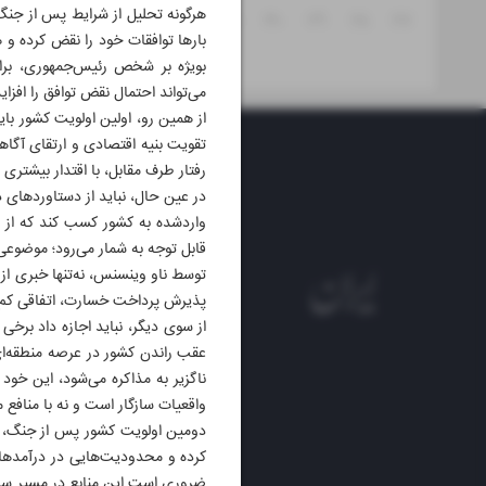
هرگونه تحلیل از شرایط پس از جنگ 
۳۱
۳۰
۲۹
۲۸
۲۷
بارها توافقات خود را نقض کرده و ه
بویژه بر شخص رئیس‌جمهوری، برا
می‌تواند احتمال نقض توافق را افزا
از همین رو، اولین اولویت کشور با
تقویت بنیه اقتصادی و ارتقای آگاهی
رفتار طرف مقابل، با اقتدار بیشتری ا
در عین حال، نباید از دستاوردهای دی
واردشده به کشور کسب کند که از 
قابل توجه به شمار می‌رود؛ موضوعی ک
توسط ناو وینسنس، نه‌تنها خبری از 
پذیرش پرداخت خسارت، اتفاقی کم‌
از سوی دیگر، نباید اجازه داد برخی
عقب راندن کشور در عرصه منطقه‌ای
ناگزیر به مذاکره می‌شود، این خو
واقعیات سازگار است و نه با منافع م
دومین اولویت کشور پس از جنگ، 
کرده و محدودیت‌هایی در درآمدهای 
ضروری است این منابع در مسیر سرما