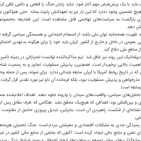
باید با یک پیش‌فرض مهم آغاز شود: نباید پایان جنگ را قطعی و دائمی تلقی کرد
یچ تضمینی وجود ندارد که این بار نیز به تعهداتش پایبند بماند. حتی هم‌اکنون ن
ی بازگشت به سیاست‌های تهاجمی قابل مشاهده است. این فشارها، به‌خصوص در
یش دهد.
ید تقویت همه‌جانبه توان ملی باشد؛ از انسجام اجتماعی و همبستگی سیاسی گرفته ت
 عمومی در داخل و خارج از کشور. ایران باید خود را برای هرگونه بدعهدی احتمالی
ز منافع ملی دفاع کند.
پلماتیک این روند نیز غافل شد. تیم مذاکره‌کننده توانست امتیازاتی در زمینه تأمی
اهمیت بالایی برخوردار است. همچنین، پذیرش مسئولیت تجاوز و به رسمیت شنا
ه در تاریخ روابط آمریکا با ایران سابقه چندانی ندارد. برای نمونه، پس از حمله و
عذرخواهی و پذیرش مسئولیت نبود، بلکه فرمانده آن ناو نیز مورد تقدیر قرار گرفت. 
سابقه است.
 تحلیل‌های سیاسی، واقعیت‌های میدان را وارونه جلوه دهند. اهداف اعلام‌شده متج
 و بین‌المللی بود؛ اهدافی که هیچ‌یک محقق نشد. هنگامی که طرف مقابل پس از ن
د نشانه‌ای از شکست راهبردی آن است. بنابراین، تبدیل پیروزی حاصل از مقاومت 
روزنامه ها
سایت های برخط
انتشارات ایران
لی.
روزنامه ایران
موسسه ایران
رسانه و ارتباطات
رسیدگی جدی به مشکلات اقتصادی و معیشتی مردم است. جنگ تحمیلی هزینه‌های
ایران ورزشی
ایران آنلاین
انقلاب اسلامی
نفتی و منابع مالی ایجاد کرده است. اکنون که بخشی از منابع مالی کشور در نتی
الوفاق
ایران ورزشی
جبهه مقاومت
یه‌گذاری‌های مولد، توسعه زیرساخت‌ها، ایجاد اشتغال و بهبود شرایط زندگی مردم 