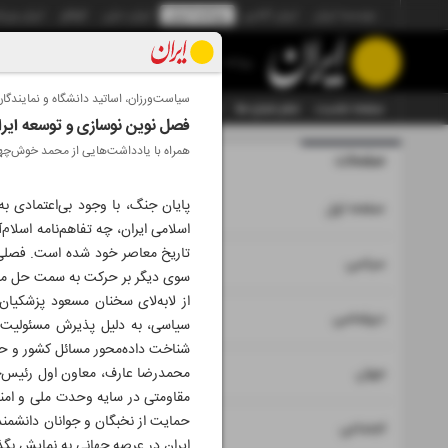
موسسه ایران
ایران آنلاین
روزنامه ایران
ایران دیلی
الوفاق
ایران ورز
روزنامه
سیاست‌ورزان، اساتید دانشگاه و نمایندگ
صفحه نخست
تمام شماره ها
تمام ویژه نامه ها
آرشیو
سازمان آگهی‌ها
فصل نوین نوسازی و توسعه ایرا
همراه با یادداشت‌هایی از محمد خوش‌چهر
صفحات
شماره نه هز
پایان جنگ، با وجود بی‌اعتمادی به
۱
صفحه اول
اسلامی ایران، چه تفاهم‌نامه اسلام‌
تاریخ معاصر خود شده است. فصلی نو
۲
۳
سیاسی
سوی دیگر بر حرکت به سمت حل مسا
از لابه‌لای سخنان مسعود پزشکیان
۴
دیپلماسی
سیاسی، به دلیل پذیرش مسئولیت مذ
شناخت داده‌محور مسائل کشور و ح
۵
جهان
محمدرضا عارف، معاون اول رئیس‌جم
مقاومتی در سایه وحدت ملی و امنیت 
حمایت از نخبگان و جوانان دانشمند
۶
اجتماعی
ایران در عرصه جهانی به نمایش بگذا