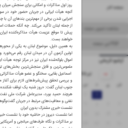
روز اول مذاکرات و امکانی برای سنجش میزان پ
۱۶
صفحه آخر
آنچه هیأت ایرانی در جریان حضور خود در سو
اجرایی شدن برخی از مهم‌ترین بندهای آن با چالش
از جمله لبنان تأکید می‌کند. چه آنکه حملات ا
مشاهده تصویر صفحه
پیش تا موقع عزیمت هیأت مذاکره‌کننده ایرا
خواهند بست.
PDF این صفحه
به همین دلیل، موضوع لبنان به یکی از محورها
اولین آزمون آن در میدان لبنان رقم می‌خورد و
اموال بلوکه‌شده ایران نیز در مرکز توجه هیأت ای
آرشیو تاریخی
ملموس‌ترین و قابل سنجش‌ترین بخش‌های توافق
۱۴۰۵ تیر
و بررسی تحقق پیش‌شرط‌های لازم برای آغاز مذ
ش
ی
د
س
چ
پ
ج
جنوب لبنان گفت: «روز شنبه یک توقف شکننده 
۱
۲
۳
۴
۵
هرچند حمید بورد، مدیرعامل شرکت ملی نفت ای
نفتی و معافیت‌های مرتبط در جریان گفت‌وگوه
۱۲
۱۱
۱۰
۹
۸
۷
۶
نشست خبری مشترک بدون ایران
۱۹
۱۸
۱۷
۱۶
۱۵
۱۴
۱۳
اما نشست دیروز در حاشیه خود با نشست خبری 
بر مذاکرات و نگاه طرف‌های میانجی و آمریکایی 
۲۶
۲۵
۲۴
۲۳
۲۲
۲۱
۲۰