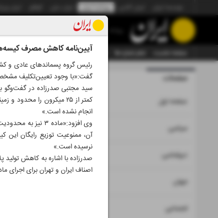
موسسه ایران
ایران آنلاین
روزنامه ایران
ایران دیلی
الوفاق
ایران ورز
روزنامه
آیین‌نامه کاهش مصرف کیسه‌های
صفحه نخست
تمام شماره ها
تمام ویژه نامه ها
آرشیو
سازمان آگهی‌ها
گفت:«با وجود تعیین‌تکلیف مشخص برای دستگاه‌
صفحات
شماره نه هزا
کمتر از ۲۵ میکرون را محدود
۱
صفحه اول
انجام نشده است.»
وی افزود:«ماده ۳ 
۲
۳
سیاسی
آن، ممنوعیت توزیع رایگان این کی
نرسیده است.»
۴
دیپلماسی
صدرزاده با اشاره به کاهش تولید پ
اصناف ایران و تهران برای اجرای ماده ۳ و ممنوعیت توزیع رایگان کیسه‌های پلاستیکی در فروشگاه‌های زنجیره‌ای و سوپرمارکت‌ها آغاز کر
۵
جهان
۶
اجتماعی