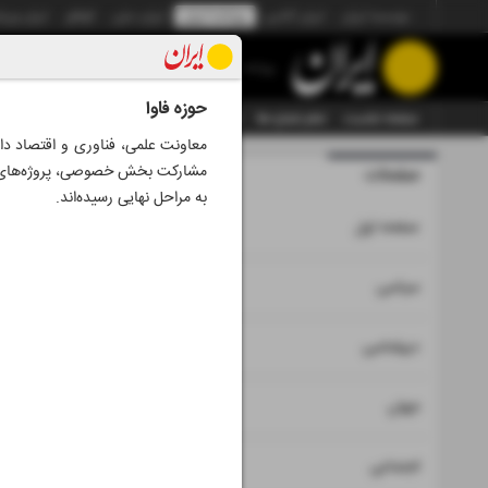
موسسه ایران
ایران آنلاین
روزنامه ایران
ایران دیلی
الوفاق
ایران ورز
روزنامه
حوزه فاوا
صفحه نخست
تمام شماره ها
تمام ویژه نامه ها
آرشیو
سازمان آگهی‌ها
مشارکت بخش خصوصی، پروژه‌های مل
صفحات
شماره نه هز
به مراحل نهایی رسیده‌اند.
۱
صفحه اول
۲
۳
سیاسی
۴
دیپلماسی
۵
جهان
۶
اجتماعی