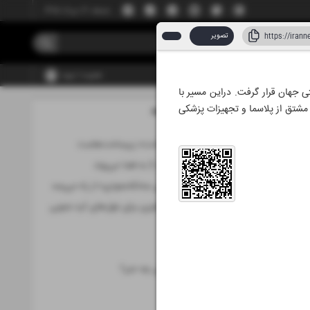
جمعه، ۱۶ مرداد ۱۴۰۵
تصویر
عضویت | ورود
کرد که ایران در جمع ۵ قدرت برتر پزشکی بازساختی جهان قرار گرفت. دراین مسیر با
شتق از پلاسما و تجهیزات پزشکی
مطالب این صفحه
 ۱۴۰۵
اینترنت، «زیرساخت» زیرساخت‌هاست
پارس 2 و ناهید 3 به فضا می‌روند
هواوی با «گوشی سه‌تکه‌عمودی» از راه می‌رسد
تعیین مالیات فناوری برای غول‌های کره جنوبی
حوزه فاوا
کوتاه از فناوری
از هوش مصنوعی چه خبر؟
کهکشان