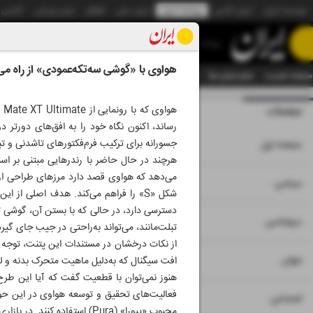
موسسه ایران
ایران آنلاین
روزنامه ایران
ایران دیلی
الوفاق
ایران ورزشی
آژانس
روزنامه
هواوی با «گوشی سه‌تکه‌عمودی» از راه می
صفحه نخست
تمام شماره ها
تمام ویژه نامه ها
آرشیو
سازمان آگهی‌ها
دستیار هوش
صفحات
شماره نه هزار و پنج
رساند، اکنون نگاه خود را به افق‌های دورتر
۱
جسورانه برای ترکیب فرم‌فکتورهای تاشدنی و تبدیل گوشی‌های «صدفی‌شکل» 
صفحه اول
هرچند در حال حاضر با رندرهایی مبتنی بر ا
می‌دهد که هواوی قصد دارد مرزهای طراحی ارگون
۲
۳
سیاسی
شکل «S» را فراهم می‌کند. هدف اصلی از
دسترسی دارد، در حالی که با بستن آن، گوشی 
۴
دیپلماسی
تبلت‌مانند، می‌تواند به‌راحتی در جیب جای گ
از نکات درخشان در مستندات این پتنت، توجه و
۵
جهان
افت سیگنال که به‌دلیل ماهیت متحرک بدنه و ل
هنوز نمی‌توان با قطعیت گفت که آیا این طرح ر
فعالیت‌های تحقیق و توسعه هواوی در این حوزه
۶
اجتماعی
محبوب «پیورا» (Pura) استفاد