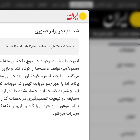
موسسه ایران
ایران آنلاین
روزنامه ایران
ایران دیلی
الوفاق
ایران ورزشی
آژانس
روزنامه
شتــاب در برابر صبوری
صفحه نخست
تمام شماره ها
تمام ویژه نامه ها
آرشیو
سازمان آگهی‌ها
دستیار هوش
پنجشنبه ۲۸ خرداد ساعت ۲:۳۰ بامداد غنا پاناما
صفحات
شماره نه هزار و پنج
این دیدار، شبیه برخورد دو موج با جنس متفاوت 
۱
صفحه اول
معمولاً می‌خواهد فاصله‌ها را کوتاه کند و بازی
می‌کنند و با چند لمس، خودشان را به حوالی محوط
۲
۳
سیاسی
پاناما اما با صبر جلو می‌آید؛ تیمی که می‌داند
آن، چشم به ضدحملات حساب‌شده دارند. ارسال‌
۴
مسابقه در کیفیت تصمیم‌گیری در لحظات‌ گذار بست
دیپلماسی
پاناما موفق شود جریان را کُند و بازی را تکه
مجازات می‌شود.
۵
جهان
۶
اجتماعی